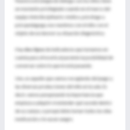
Nuestra estrategia de diálogo con los niños tiene
un momento privilegiado cuando en el marco del
equipo interdisciplinario: médico, psicólogo y
psicopedagoga, nos reunimos con el niño con el
objeto de esclarecer su situación diagnóstica.
Hay
dos tipos
de indicadores que tomamos en
cuenta para ofrecerle al paciente la posibilidad de
conversar sobre lo que le está pasando.
Uno, es aquello que vamos recogiendo del juego y
las diversas producciones del niño en la sala. Es
decir, vamos pesquisando la importancia que
empieza a adquirir el entender qué sucede dentro
de su cuerpo, o porqué debe tomar todos los días
medicación o le sacan sangre.