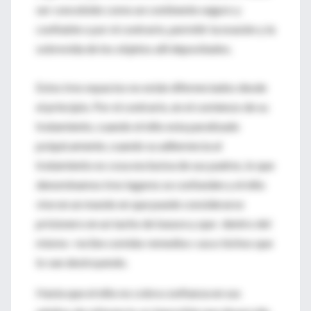
ser concebido como un continente seguro y
confiable o por el contrario, permitir la evasión y la
sobrevida de los objetos allí depositados.
Estos tres espacios no están diferenciados desde
el principio. Por el contrario, en el comienzo de su
tratamiento, cuando el niño esta paralizado
psíquicamente, cuando su adherencia al
tratamiento es cosa exclusiva de sus padres, lo que
denominamos tres lugares se confunden y el niño
vive en un mundo en que puede considerarse
prisionero en un tacho de basura y que -dentro del
mismo- recibe comida-remedios-caca-bichos que
lo van destruyendo.
Hasta que el niño no cobra confianza en sus