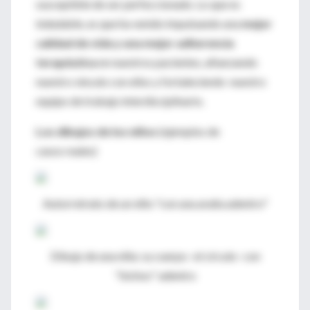
susceptible de ser perfeccionado. Lo que es
indudable, es que ha venido impulsando una
mejor
calidad de vida y una mejor adherencia
terapéutica
en nuestros pacientes, afianzando
nuestro vínculo con ellos y fortaleciendo nuestro
equipo de trabajo interdisciplinario.
Los dibujos de los niños
(ejemplos de
casos reales)
Autorretrato de un niño "con una araña adentro"
Dibujo de una niña: su cuerpo -el círculo- con
"bichos" adentro