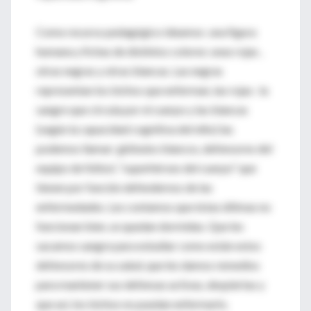
Como recurso pedagógico ideamos una figura
humana y fichas de distintos colores: unas rojas ,
otras negras y otras blancas. Las negras
representan los bichos que enferman, las rojas : la
sangre que circula por el cuerpo y las blancas
(según la capacidad cognitiva del niño) las
podemos llamar: glóbulos blancos, defensores del
equipo de fútbol, “superhéroes del cuerpo” que
tienen por función defendernos de las
enfermedades. Les contamos que éstas últimas no
funcionan bien, se quedan dormidas. Que les
sacamos sangre para estudiar como están estos
defensores de su salud, que les damos remedios
para mantener sus defensas activas, despiertas y
que así, los bichos no puedan enfermarlo.