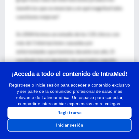
beneficios que se enuncian y en qué magnitud tales
cuestiones mejoran?
En 2004 hicimos un estudio de los 135 chicos con
más de 5 internaciones causadas por
enfermedades oportunistas durante ese año. El
resultado fue el siguiente: los que había seguido
esta metodología(el 73%) tuvieron 1,1
¡Acceda a todo el contenido de IntraMed!
internaciones anuales, los pacientes que no
Regístrese o inicie sesión para acceder a contenido exclusivo
adhieren a esta metodología (27%), tuvieron 7,9
y ser parte de la comunidad profesional de salud más
internaciones en el año
relevante de Latinoamérica. Un espacio para conectar,
compartir e intercambiar experiencias entre colegas.
Registrarse
Pregunta:
Cuando se afirma siguiente: "El equipo
Iniciar sesión
de pediatras, de formación tradicional no tenía
disposición para este trabajo de conjunto, ni para