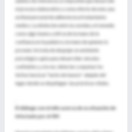
adultos de referencia, es imposible que desarrolle
el proceso elaborativo y como efecto de este, una
actitud personal de adherencia al tratamiento
médico. La distinción entre la comida y el remedio
como algo bueno y útil va de la mano de la
confianza en la palabra y la mano de quienes lo
proveen. Se trata de despejar un ambiente
psicológico apto para desarrollar vínculos
confiables y, a la vez, detectar y expulsar los
bichos hacia un “tacho de basura” alejado del
lugar donde se despliegan las prácticas vitales.
.
El diálogo con el niño acerca de su situación de
infectado por el VIH