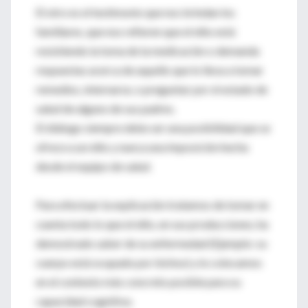
El otro es el testimonio que nos brindan los
familiares, que nos refieren que el niño está
resistiendo la toma de la medicación o demanda
respuestas acerca de aquello que lo lleva a tomar
remedios, internarse, o preguntar por el estado de
salud de alguno de sus padres.
El diálogo siempre debe ser una posibilidad que se
ofrece a un niño y nunca una imposición hecha
desde el equipo de salud.
Para efectuar la explicación tratamos de tomar en
cuenta todo lo que el niño, en sus producciones, ha
demostrado saber de su enfermedad (Ejemplo: su
cuerpo está ocupado por bichos) y lo colocamos
en el contexto más concreto posible para su
capacidad cognitiva.