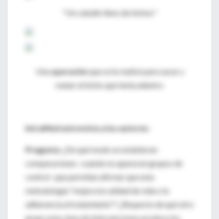
"Un caballo lleno de bichos"
Una
operación
que se le realizó para sacar y
matar al bicho que tenía adentro
IntraMed entrevista a los autores:
Pregunta:
¿De qué modo se establecen
comparaciones -cuando no aparecen grupos de
control- que permitan afirmar que esta
metodología "mejora la calidad de vida o la
adherencia al tratamiento"? ¿Respecto de qué otro
grupo esta clase de intervenciones produce los