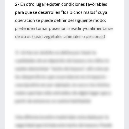
2- En otro lugar existen condiciones favorables
para que se desarrollen “los bichos malos” cuya
operación se puede definir del siguiente modo:
pretenden tomar posesión, invadir y/o alimentarse
de otros (sean vegetales, animales o personas)
3- Un tercer ámbito se define por tener la
cualidades de un depósito de basura, los niños lo
suelen denominar “tacho de basura”; allí colocan
los desperdicios que se producen en el espacio –
casa (podría ser por ejemplo, la caca o los bichos
malos que han sido extraídos de algún lugar que a
partir de entonces se vuelve habitable)
Una diferencia entre materiales esta dada por la
seguridad que brinda este tacho de basura. Puede