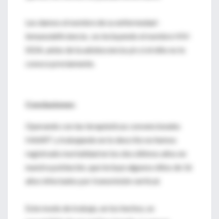
Les damos el nombre de su enfermedad -
inmunodeficiencia-, no incluyendo el nombre HIV-
SIDA, antes de la adolescencia y/o si el niño no lo
conoce previamente.
Conclusiones:
Operando con las terapéuticas convencionales
HAART y trabajando en lo descrito no hemos
registrado mortalidad en los dos últimos años en
nuestra población, que incluye algunos niños de 16
años infectados por transmisión vertical.
Este modo de trabajo, en los hechos, es