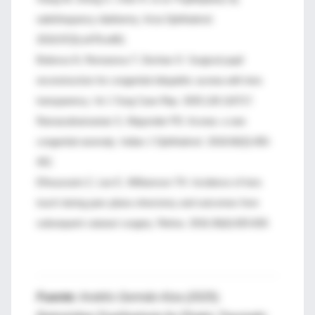
radiofrequency diathermy. Acta Ophthalmol.
2019;97(3):e479-e481.
Bobrova N, Romanova T, Dovhan O. Surgical pupil
reconstruction for congenital idiopathic acorea with lens
transparency. Int J Surg Case Rep. 2025;126:110717.
Ramasubramanian S, Majumder PD. Acorea: a rare
congenital anomaly. Indian J Ophthalmol. 2018;66(3):450-
452.
Elhousseini Z, Lee E, Williamson TH. Incidence of lens
touch during pars plana vitrectomy and outcomes from
subsequent cataract surgery. Retina. 2016;36(4):825-829.
Fuente:
Andrés Germán Alza (2025).