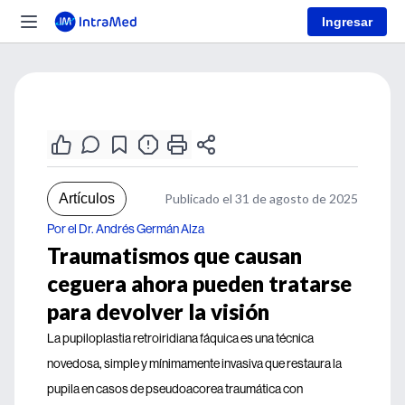
Ingresar
Artículos
Publicado el 31 de agosto de 2025
Por el Dr. Andrés Germán Alza
Traumatismos que causan
ceguera ahora pueden tratarse
para devolver la visión
La pupiloplastia retroiridiana fáquica es una técnica
novedosa, simple y mínimamente invasiva que restaura la
pupila en casos de pseudoacorea traumática con