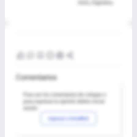
Aires, Argentina.
Comentarios
Para ver los comentarios de colegas o
para expresar tu opinión debes iniciar
sesión
Ingresar a IntraMed