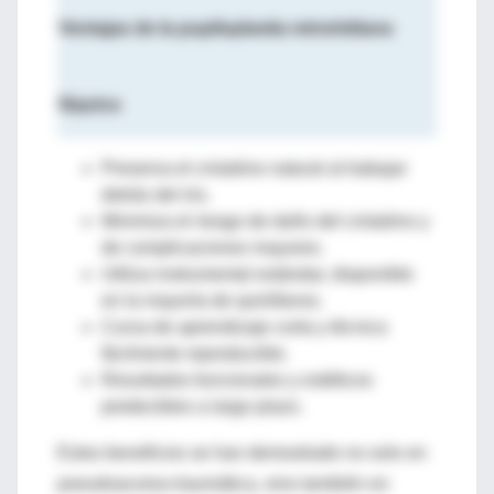
Ventajas de la pupiloplastia retroiridiana
fáquica
Preserva el cristalino natural al trabajar
detrás del iris.
Minimiza el riesgo de daño del cristalino y
de complicaciones mayores.
Utiliza instrumental estándar, disponible
en la mayoría de quirófanos.
Curva de aprendizaje corta y técnica
fácilmente reproducible.
Resultados funcionales y estéticos
predecibles a largo plazo.
Estos beneficios se han demostrado no solo en
pseudoacorea traumática, sino también en