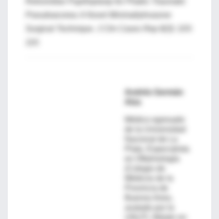
Retroiridian Pupilloplasty for Phakic Traumatic
Pseudoacorea: A Novel MinimallyInvasive
Surgical Technique. J Clin Cases Rep 8(3): 103-
110.
Andrés Germán
Alza
Médico egresado
de la Universidad
Nacional de La
Plata. Especialista
en Oftalmología
(Colegio de
Médicos de la
Provincia de
Buenos Aires,
avalado por la
UNLP). Máster en