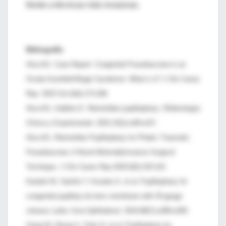
frente a técnicas más invasivas.
Bibliografía
Alza AG. Case Report: Congenital Pseudoacorea in an
Ocular Axenfeld-Rieger Syndrome: What is it? J Clin Cases
Rep. 2023 Oct;6(4):173-186.
Alza AG, Galletto E. Retroiridian pupilloplasty. Oftalmología
Clínica y Experimental. 2022;15(1):e40i-e47i.
Alza AG. Retroiridian Pupilloplasty for Phakic Traumatic
Pseudoacorea: A Novel MinimallyInvasive Surgical
Technique. J Clin Cases Rep 2025;8(3):103-110.
Kandori M, Saishin Y, Kusaka S, et al. Pupilloplasty for
congenital pupillary-iris-lens membrane with 25-gauge
vitreous cutter. Acta Ophthalmol. 2010;88(7):e289-e290.
Xiang W, Zhong X, Chen H, et al. Pupilloplasty by