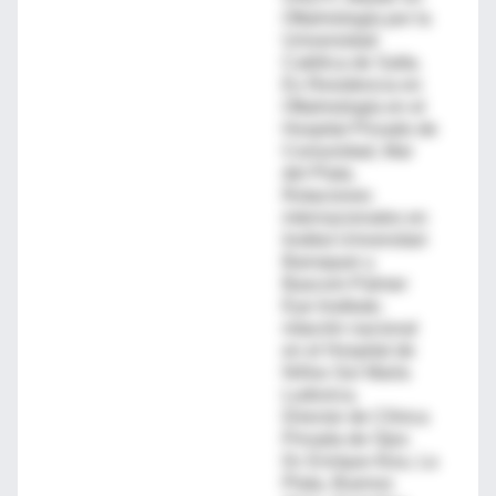
Oftalmología por la
Universidad
Católica de Salta.
Ex Residencia en
Oftalmología en el
Hospital Privado de
Comunidad, Mar
del Plata.
Rotaciones
internacionales en
Institut Universitari
Barraquer y
Bascom Palmer
Eye Institute;
rotación nacional
en el Hospital de
Niños Sor María
Ludovica.
Director de Clínica
Privada de Ojos
Dr. Enrique Alza, La
Plata, Buenos