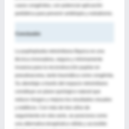
casos congénitos, con potencial aplicación
pediátrica para prevenir ambliopía y estrabismo.
Conclusión
La pupiloplastia retroiridiana fáquica es una
técnica innovadora, segura y mínimamente
invasiva para la reconstrucción pupilar en
pseudoacorea, tanto traumática como congénita.
Su abordaje a través del espacio retroiridiano
constituye un plano quirúrgico natural que
reduce riesgos y mejora los resultados visuales
y estéticos. Con más de tres años de
seguimiento en otra serie, se posiciona como
una alternativa terapéutica válida y accesible