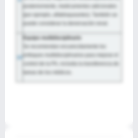
posteriormente, medicamentos adicionales
(por ejemplo, alfabloqueantes). También se
puede considerar la denervación renal.
Equipo multidisciplinario
Se recomiendan encarecidamente los
enfoques multidisciplinarios para mejorar el
10
control de la PA, incluida la transferencia de
tareas de los médicos.