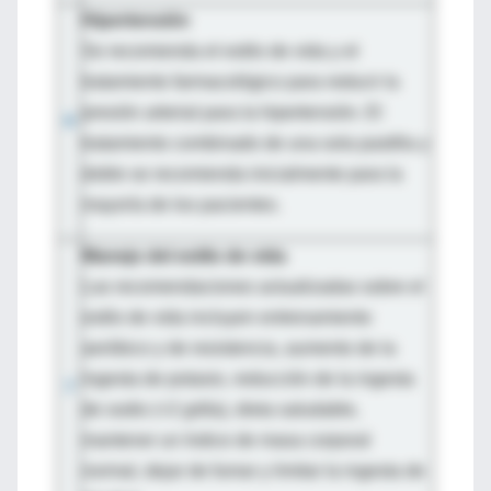
Hipertensión
Se recomienda el estilo de vida y el
tratamiento farmacológico para reducir la
presión arterial para la hipertensión. El
6
tratamiento combinado de una sola pastilla y
doble se recomienda inicialmente para la
mayoría de los pacientes.
Manejo del estilo de vida
Las recomendaciones actualizadas sobre el
estilo de vida incluyen entrenamiento
aeróbico y de resistencia, aumento de la
ingesta de potasio, reducción de la ingesta
7
de sodio (<2 g/día), dieta saludable,
mantener un índice de masa corporal
normal, dejar de fumar y limitar la ingesta de