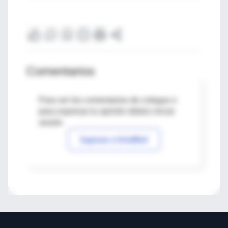
Comentarios
Para ver los comentarios de colegas o
para expresar tu opinión debes iniciar
sesión
Ingresar a IntraMed