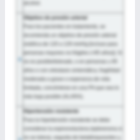
alcohol.
Objetivo de presión arterial
Para los pacientes en tratamiento, se
recomienda un objetivo de presión arterial
sistólica de 120 a 129 mmHg [incluso para
personas mayores no frágiles (<85 años)]. Si
8
no es posible/tolerado, o en personas ≥ 85
años o con ortostasis sintomática, fragilidad
moderada a grave o esperanza de vida
limitada, concéntrese en una PA que sea lo
más baja posible (ALARA).
Hipertensión resistente
Para la hipertensión resistente se debe
considerar la espironolactona (eplerenona si
no se tolera), seguida de betabloqueantes y,
9