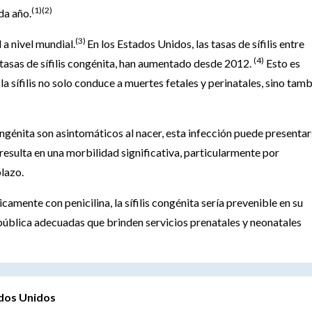
(1)(2)
da año.
(3)
 a nivel mundial.
En los Estados Unidos, las tasas de sífilis entre
(4)
 tasas de sífilis congénita, han aumentado desde 2012.
Esto es
 sífilis no solo conduce a muertes fetales y perinatales, sino tam
ongénita son asintomáticos al nacer, esta infección puede presenta
resulta en una morbilidad significativa, particularmente por
plazo.
camente con penicilina, la sífilis congénita sería prevenible en su
 pública adecuadas que brinden servicios prenatales y neonatales
tados Unidos