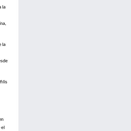
 la
na,
 la
esde
ilis
en
 el