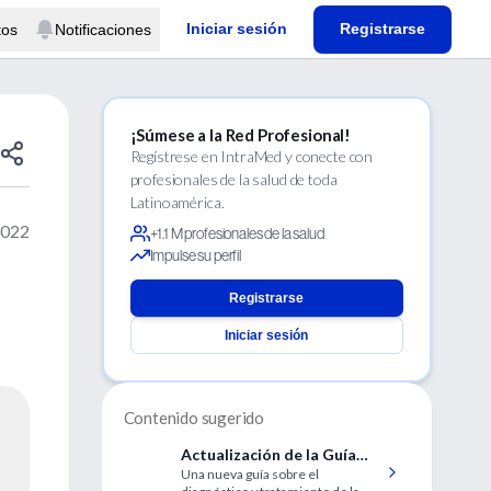
Iniciar sesión
Registrarse
tos
Notificaciones
¡Súmese a la Red Profesional!
Regístrese en IntraMed y conecte con
profesionales de la salud de toda
Latinoamérica.
2022
+1.1 M profesionales de la salud
Impulse su perfil
Registrarse
Iniciar sesión
Contenido sugerido
Actualización de la Guía
Una nueva guía sobre el
sobre Reflujo