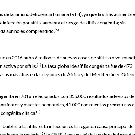
us de la inmunodeficiencia humana (VIH), ya que la sífilis aumenta e
infección por sífilis aumenta el riesgo de sífilis congénita; sin
(5)
da aún no es comprendido.
 en 2016 hubo 6 millones de nuevos casos de sífilis a nivel mundi
(1)
activa por sífilis.
La tasa global de sífilis congénita fue de 473
asas más altas en las regiones de África y del Mediterráneo Orient
ngénita en 2016, relacionados con 355.000 resultados adversos de
rtinatos y muertes neonatales, 41.000 nacimientos prematuros o
(2)
 congénita clínica.
uibles a la sífilis, esta infección es la segunda causa principal de
(3)
 solo por la malaria.
La OMS tiene una iniciativa de salud mundia