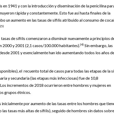
s en 1941 y con la introducción y diseminación de la penicilina para
inuyeron rápida y constantemente. Esto fue así hasta finales de la
bo un aumento en las tasas de sífilis atribuido al consumo de cocaí
(5)
tasas de sífilis comenzaron a disminuir nuevamente a principios de
(4)
n 2000 y 2001 (2,1 casos/100.000 habitantes).
Sin embargo, las
e desde 2001 y esencialmente han ido aumentando todos los años d
ponibles), el recuento total de casos para todas las etapas de la síf
maria y secundaria (las etapas más infecciosas) fue de 10,8
Los incrementos de 2018 ocurrieron entre hombres y mujeres en
os grupos étnicos.
 inicialmente por aumento de las tasas entre los hombres que tien
as tasas más altas de sífilis), seguido de hombres sin datos sobre