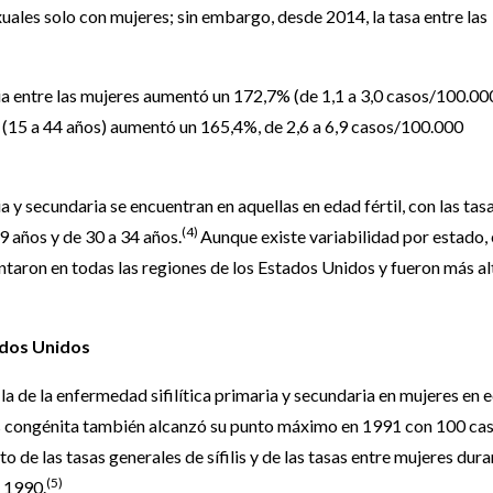
uales solo con mujeres; sin embargo, desde 2014, la tasa entre las
aria entre las mujeres aumentó un 172,7% (de 1,1 a 3,0 casos/100.00
o (15 a 44 años) aumentó un 165,4%, de 2,6 a 6,9 casos/100.000
ria y secundaria se encuentran en aquellas en edad fértil, con las tas
(4)
9 años y de 30 a 34 años.
Aunque existe variabilidad por estado,
entaron en todas las regiones de los Estados Unidos y fueron más al
tados Unidos
a la de la enfermedad sifilítica primaria y secundaria en mujeres en 
ilis congénita también alcanzó su punto máximo en 1991 con 100 ca
 de las tasas generales de sífilis y de las tasas entre mujeres dur
(5)
e 1990.