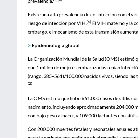
prevalencia.
Existe una alta prevalencia de co-infección con el vir
(6)
riesgo de infección por VIH.
El VIH materno y la co-
embargo, el mecanismo de esta transmisión aumenta
>
Epidemiología global
La Organización Mundial de la Salud (OMS) estimó que
que 1 millón de mujeres embarazadas tenían infección 
(rango, 385–561)/100.000 nacidos vivos, siendo las t
(2)
La OMS estimó que hubo 661.000 casos de sífilis co
nacimiento, incluyendo aproximadamente 204.000 mo
con bajo peso al nacer, y 109.000 lactantes con sífilis
Con 200.000 muertes fetales y neonatales anuales atrib
muerte perinatal prevenible a nivel mundial, superada