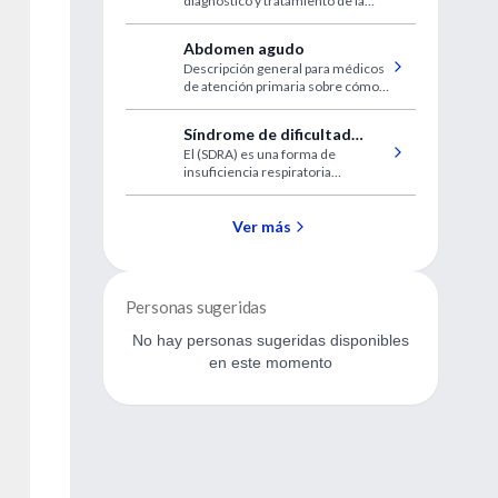
diagnóstico y tratamiento de la
Gastroesofágico
enfermedad por reflujo
gastroesofágico
Abdomen agudo
Descripción general para médicos
de atención primaria sobre cómo
evaluar e iniciar el manejo en
estos pacientes.
Síndrome de dificultad
El (SDRA) es una forma de
respiratoria aguda (SDRA)
insuficiencia respiratoria
potencialmente mortal,
caracterizada por una lesión
pulmonar inflamatoria aguda
Ver más
difusa.
Personas sugeridas
No hay personas sugeridas disponibles
en este momento