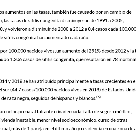
os aumentos en las tasas, también fue causado por un cambio de
go, las tasas de sífilis congénita disminuyeron de 1991 a 2005,
 y volvieron a disminuir de 2008 a 2012 a 8,4 casos cada 100.00
de sífilis congénita han aumentado cada año.
sos por 100.000 nacidos vivos, un aumento del 291% desde 2012 y la 
ubo 1.306 casos de sífilis congénita, que resultaron en 78 mortina
2014 y 2018 se han atribuido principalmente a tasas crecientes en e
el sur (44,7 casos/100.000 nacidos vivos en 2018) de Estados Unid
(6)
de raza negra, seguidos de hispanos y blancos.
n atención prenatal faltante o inadecuada, falta de seguro médico,
, vivienda inestable, menor nivel socioeconómico, curso de otras
xual, más de 1 pareja en el último año y residencia en una zona de 