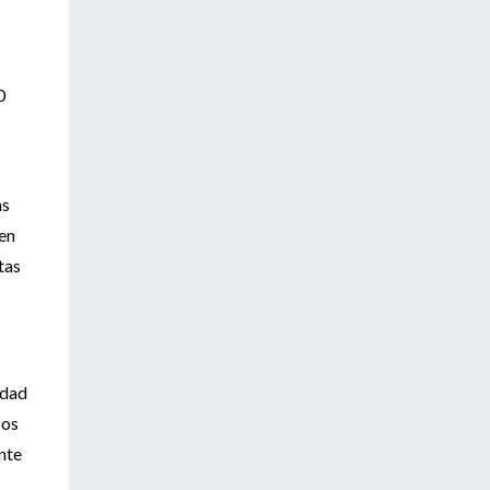
0
as
 en
tas
edad
sos
ante