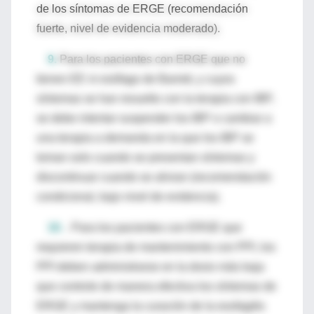
de los síntomas de ERGE (recomendación
fuerte, nivel de evidencia moderado).
9.
Para los pacientes con ERGE que no
tienen EE ni esófago de Barrett, y cuyos
síntomas se han resuelto con la terapia con IBP,
se debe intentar suspender los IBP o cambiar a
una terapia a demanda en la que los IBP se
toman solo cuando se presentan síntomas y
discontinuar cuando se alivian (recomendación
condicional, bajo nivel de evidencia).
10.
. Para los pacientes con ERGE que
requieren terapia de mantenimiento con PPI, los
PPI deben administrarse en la dosis más baja
que controle de manera efectiva los síntomas de
ERGE y mantenga la curación de la esofagitis