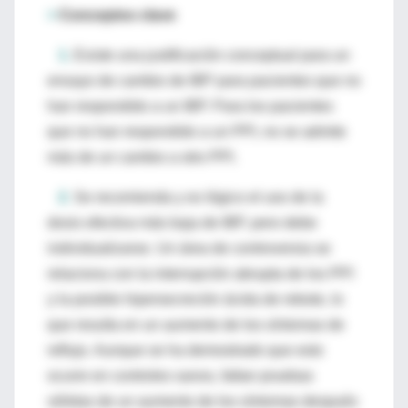
>
Conceptos clave
1.
Existe una justificación conceptual para un
ensayo de cambio de IBP para pacientes que no
han respondido a un IBP. Para los pacientes
que no han respondido a un PPI, no se admite
más de un cambio a otro PPI.
2.
Se recomienda y es lógico el uso de la
dosis efectiva más baja de IBP, pero debe
individualizarse. Un área de controversia se
relaciona con la interrupción abrupta de los PPI
y la posible hipersecreción ácida de rebote, lo
que resulta en un aumento de los síntomas de
reflujo. Aunque se ha demostrado que esto
ocurre en controles sanos, faltan pruebas
sólidas de un aumento de los síntomas después