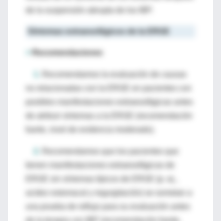
de la suspensión abrupta de los IBP.
Síntomas extraesofágicos de la ERGE
>
Recomendaciones
1.
Recomendamos la evaluación de causas
no relacionadas con la ERGE en pacientes con
posibles manifestaciones extraesofágicas antes
de atribuir síntomas a la ERGE (recomendación
fuerte, nivel de evidencia moderado).
2.
Recomendamos que los pacientes que
tienen manifestaciones extraesofágicas de
ERGE sin síntomas típicos de ERGE (p. ej.,
acidez estomacal y regurgitación) se sometan a
una prueba de reflujo para su evaluación antes
de la terapia con IBP (recomendación fuerte,