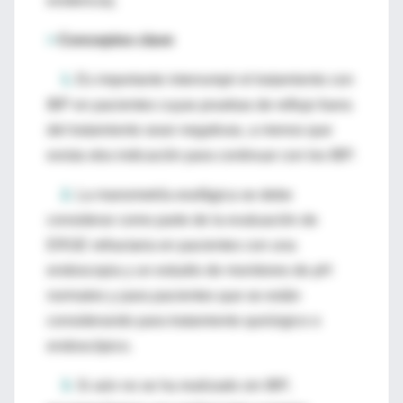
evidencia).
>
Conceptos clave
1.
Es importante interrumpir el tratamiento con
IBP en pacientes cuyas pruebas de reflujo fuera
del tratamiento sean negativas, a menos que
exista otra indicación para continuar con los IBP.
2.
La manometría esofágica se debe
considerar como parte de la evaluación de
ERGE refractaria en pacientes con una
endoscopia y un estudio de monitoreo de pH
normales y para pacientes que se están
considerando para tratamiento quirúrgico o
endoscópico.
3.
Si aún no se ha realizado sin IBP,