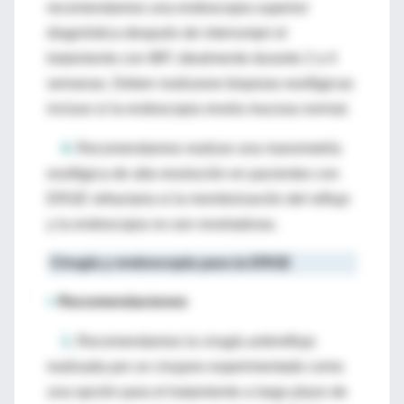
recomendamos una endoscopia superior
diagnóstica después de interrumpir el
tratamiento con IBP, idealmente durante 2 a 4
semanas. Deben realizarse biopsias esofágicas
incluso si la endoscopia revela mucosa normal.
4.
Recomendamos realizar una manometría
esofágica de alta resolución en pacientes con
ERGE refractaria si la monitorización del reflujo
y la endoscopia no son reveladoras.
Cirugía y endoscopía para la ERGE
>
Recomendaciones
1.
Recomendamos la cirugía antirreflujo
realizada por un cirujano experimentado como
una opción para el tratamiento a largo plazo de