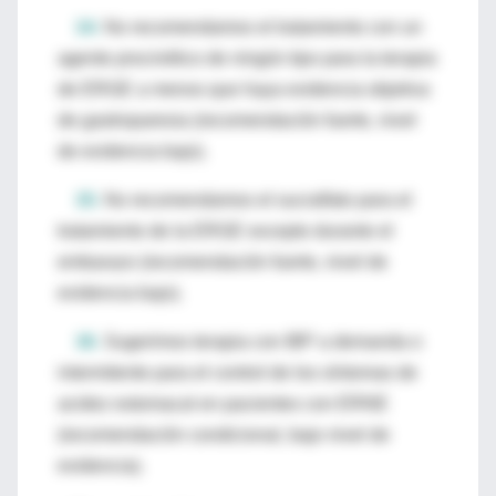
14.
No recomendamos el tratamiento con un
agente procinético de ningún tipo para la terapia
de ERGE a menos que haya evidencia objetiva
de gastroparesia (recomendación fuerte, nivel
de evidencia bajo).
15.
No recomendamos el sucralfato para el
tratamiento de la ERGE excepto durante el
embarazo (recomendación fuerte, nivel de
evidencia bajo).
16.
Sugerimos terapia con IBP a demanda o
intermitente para el control de los síntomas de
acidez estomacal en pacientes con ERNE
(recomendación condicional, bajo nivel de
evidencia).​