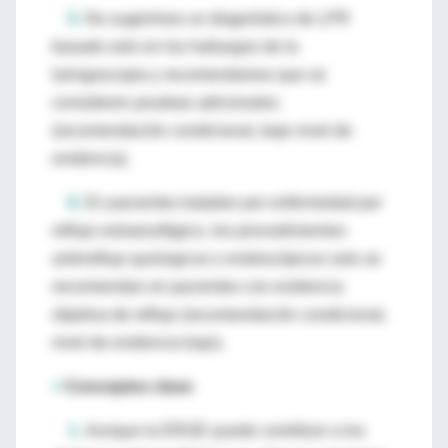
5.
No sugerimos un diagnóstico de LPR
basado solo en los hallazgos de la
laringoscopia y recomendamos que se
consideren pruebas adicionales
(recomendación condicional, bajo nivel de
evidencia).
6.
En pacientes tratados por enfermedad por
reflujo extraesofágico, los procedimientos
antirreflujo quirúrgicos o endoscópicos solo se
recomiendan en pacientes con evidencia
objetiva de reflujo (recomendación condicional,
nivel de evidencia bajo).
>
Conceptos clave
1.
Aunque la ERGE puede contribuir a los