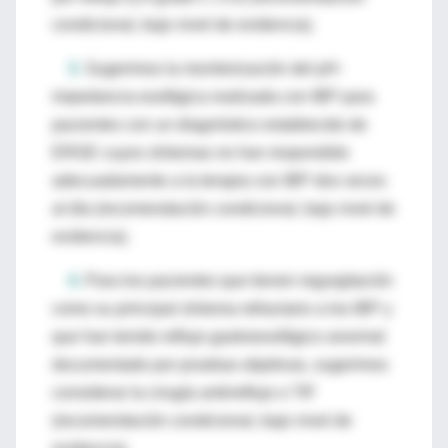
condicional, bajo nivel de evidencia).
3.
Sugerimos la monitorización del pH-
impedancia esofágica realizada con IBP para
pacientes con un diagnóstico establecido de
ERGE cuyos síntomas no han respondido
adecuadamente a la terapia con IBP dos veces
al día (recomendación condicional, bajo nivel de
evidencia).
4.
Para los pacientes que tienen regurgitación
como su principal síntoma refractario a los IBP y
que han tenido reflujo gastroesofágico anormal
documentado por pruebas objetivas, sugerimos
considerar la cirugía antirreflujo o TIF
(recomendación condicional, bajo nivel de