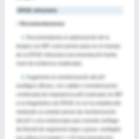
ERGE refractario
>
Recomendaciones
1.
Recomendamos la optimización de la
terapia con IBP como primer paso en el manejo
de la ERGE refractaria (recomendación fuerte,
nivel de evidencia moderado).
2.
Sugerimos la monitorización del pH
esofágico (Bravo, con catéter o monitorización
combinada de impedancia-pH) realizada sin IBP
si el diagnóstico de ERGE no se ha establecido
mediante un estudio previo de monitorización
del pH o una endoscopia que muestre esófago
de Barrett de segmento largo o grave. esofagitis
por reflujo (LA grado C o D) (recomendación