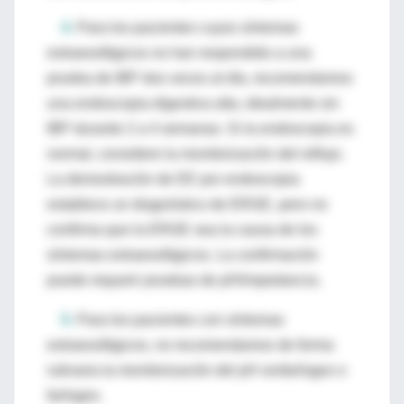
4.
Para los pacientes cuyos síntomas
extraesofágicos no han respondido a una
prueba de IBP dos veces al día, recomendamos
una endoscopia digestiva alta, idealmente sin
IBP durante 2 a 4 semanas. Si la endoscopia es
normal, considere la monitorización del reflujo.
La demostración de EE por endoscopia
establece un diagnóstico de ERGE, pero no
confirma que la ERGE sea la causa de los
síntomas extraesofágicos. La confirmación
puede requerir pruebas de pH/impedancia.
5.
Para los pacientes con síntomas
extraesofágicos, no recomendamos de forma
rutinaria la monitorización del pH orofaríngeo o
faríngeo.