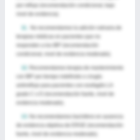
por reflujo (recomendación condicional, bajo
nivel de evidencia).
11.
​ No recomendamos la adición rutinaria de
terapias médicas en pacientes que no
responden a los IBP (recomendación
condicional, nivel de evidencia moderado).
12.
Recomendamos terapia de mantenimiento
con IBP por tiempo indefinido o cirugía
antirreflujo para pacientes con esofagitis LA
grado C o D (recomendación fuerte, nivel de
evidencia moderado).
13.
No recomendamos baclofeno en ausencia
de evidencia objetiva de ERGE (recomendación
fuerte, nivel de evidencia moderado).