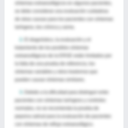
síntomas extraesofágicos en algunos pacientes,
se debe considerar una evaluación cuidadosa
de otras causas para los pacientes con síntomas
laríngeos, tos crónica y asma.
2.
El diagnóstico, la evaluación y el
tratamiento de los posibles síntomas
extraesofágicos de la ERGE están limitados por
la falta de una prueba de referencia, los
síntomas variables y otros trastornos que
pueden causar síntomas similares.
3.
Debido a la dificultad para distinguir entre
pacientes con síntomas laríngeos y controles
normales, no se recomienda la prueba de
pepsina salival para la evaluación de pacientes
con síntomas de reflujo extraesofágico.