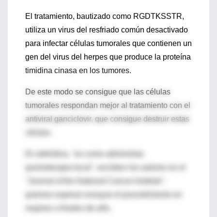
El tratamiento, bautizado como RGDTKSSTR,
utiliza un virus del resfriado común desactivado
para infectar células tumorales que contienen un
gen del virus del herpes que produce la proteína
timidina cinasa en los tumores.
De este modo se consigue que las células
tumorales respondan mejor al tratamiento con el
antiviral ganciclovir, que consigue destruir estas
células.
En definitiva, "es como administrar
quimioterapia local", escriben los autores en el
"Journal of the National Cancer Institute",
quienes esperan ensayar el procedimiento en
mujeres a finales de año.