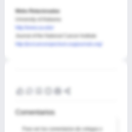
Webs Relacionadas
University of Alabama
http://www.ua.edu/
Journal of the National Cancer Institute
http://jncicancerspectrum.oupjournals.org/
Comentarios
Para ver los comentarios de colegas o