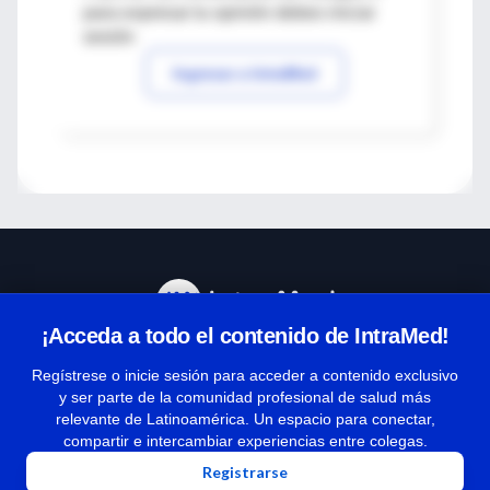
para expresar tu opinión debes iniciar
sesión
Ingresar a IntraMed
¡Acceda a todo el contenido de IntraMed!
Centro de Ayuda
Regístrese o inicie sesión para acceder a contenido exclusivo
y ser parte de la comunidad profesional de salud más
relevante de Latinoamérica. Un espacio para conectar,
Términos y condiciones
compartir e intercambiar experiencias entre colegas.
| Políticas de privacidad
Registrarse
| Todos los derechos reservados | Copyright 1997-2026