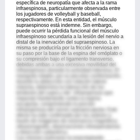
específica de neuropatía que afecta a la rama
infraespinosa, particularmente observada entre
los jugadores de volleyball y baseball,
respectivamente. En esta entidad, el músculo
supraespinoso está indemne. Sin embargo,
puede ocurrir la pérdida funcional del músculo
infraespinoso secundaria a la lesión del nervio a
distal de la inervación del supraespinoso. La
misma se produciría por la fricción nerviosa en
su paso por la base de la espina del omóplato o
su compresión bajo el ligamento transverso,
debidas ambas a una excesiva movilidad del
infraespinoso durante la actividad intensiva. El
manguito rotador, por su peculiar conformación,
durante la abducción con rotación lateral
máxima, determina la interacción de los
tendones del supra y del infraespinoso que
impactan fuertemente contra la espina
escapular, comprimiendo la porción
infraespinosa del nervio supraescapular. Este
efecto ha sido confirmado por los autores a
través de imágenes de resonancia magnética,
ultrasonografía, observaciones intraoperatorias
y disección cadavérica.
Los mismos realizaron la resectoplastía