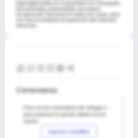
espinoglenoidea en 5 pacientes con neuropatía
documentada, presentando una buena
recuperación funcional en todos los casos, pero
con una incompleta recuperación del volumen
muscular.
Comentarios
Para ver los comentarios de colegas o
para expresar tu opinión debes iniciar
sesión
Ingresar a IntraMed