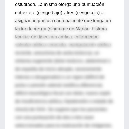
estudiada. La misma otorga una puntuación
entre cero (riesgo bajo) y tres (riesgo alto) al
asignar un punto a cada paciente que tenga un
factor de riesgo (síndrome de Marfán, historia
familiar de disección aórtica, enfermedad
valvular aórtica conocida, manipulación aórtica
reciente, aneurisma de aorta torácica), un
síntoma sugerente (dolor torácico, abdominal o
de espalda de inicio abrupto, severamente
intenso o desgarrador) o un signo (déficit de
pulso o presión arterial sistólica diferencial,
déficit neurológico focal con dolor, nuevo soplo
de insuficiencia aórtica, hipotensión o estado de
shock) de SAA. Se sugiere que los pacientes
con una puntuación de dos o tres sean
seleccionados para la realización de imágenes,