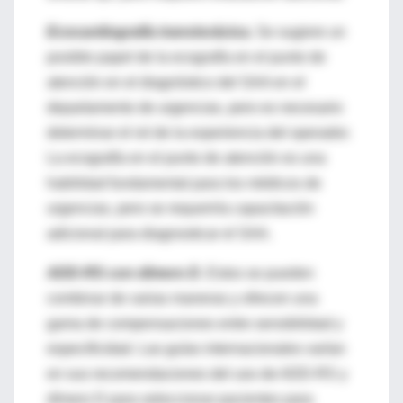
Ecocardiografía transtorácica
.
Se sugiere un
posible papel de la ecografía en el punto de
atención en el diagnóstico del SAA en el
departamento de urgencias, pero es necesario
determinar el rol de la experiencia del operador.
La ecografía en el punto de atención es una
habilidad fundamental para los médicos de
urgencias, pero se requeriría capacitación
adicional para diagnosticar el SAA.
ADD-RS con dímero D
.
Estos se pueden
combinar de varias maneras y ofrecen una
gama de compensaciones entre sensibilidad y
especificidad. Las guías internacionales varían
en sus recomendaciones del uso de ADD-RS y
dímero D para seleccionar pacientes para