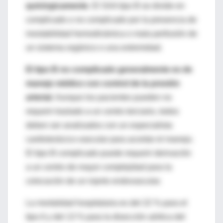
quirúrgicamente
. El SAA tipo B se divide en
complicado o no complicado por la presencia de
inestabilidad hemodinámica o mala perfusión de
un sistema orgánico o una extremidad.
El tipo B no complicado generalmente es de
manejo médico con control de la presión
arterial
. Aunque los pacientes pueden no
requerir traslado a un centro terciario, todos
deben ser analizados con un especialista
cardiotorácico-vascular para acordar el manejo.
El tipo B complicado puede requerir derivación
a un centro de mayor complejidad para la
colocación de un injerto endovascular.
La mortalidad hospitalaria es del 22 % para el
tipo A y del 13 % para la disección aórtica del