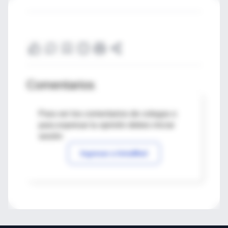
Comentarios
Para ver los comentarios de colegas o
para expresar tu opinión debes iniciar
sesión
Ingresar a IntraMed