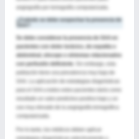
angiografía por tomografía computarizada.
¿Cuándo se debe sospechar la presencia de
SAA?
Se debe considerar la presencia de SAA en
pacientes con dolor torácico, de espalda o
abdominal, síncope o síntomas relacionados
con perfusión deficiente
. Sin embargo, esta
población tiene una prevalencia muy baja de
SAA. La aplicación de estrategias diagnósticas
para el SAA a todos estos pacientes daría como
resultado un valor predictivo positivo bajo y un
uso muy elevado de la angiografía tomográfica
computarizada.
Por lo tanto, los médicos deben aplicar
estrategias diagnósticas selectivamente a