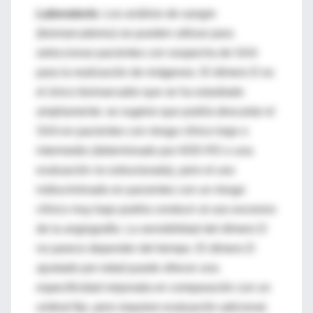
Laboratorio
.
Los análisis de sangre
(biomarcadores) se pueden utilizar para
seleccionar pacientes con sospecha de SAA
para la realización de imágenes. El dímero D es
el único biomarcador que se ha estudiado
ampliamente; se sugiere que podría descartar el
SAA en pacientes con riesgo clínico bajo o
intermedio (determinado por ADD-RS o una
evaluación no estructurada), pero el uso
indiscriminado en pacientes con un riesgo
clínico muy bajo podría conducir al uso excesivo
de la angiografía. La sensibilidad del dímero D
no parece depender del tiempo. El dímero D
ajustado por edad puede ofrecer una
especificidad mejorada en comparación con un
umbral fijo, pero requiere evaluación adicional.