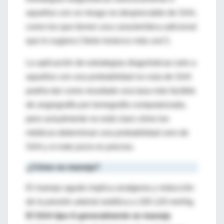
aquellos con un riesgo no despreciable de SAA,
como los que tienen una característica adicional
que lo sugiera (“dolor torácico más uno”).
La aplicación de estrategias diagnósticas solo a
aquellos con una probabilidad no nula de SAA
podría dar como resultado una tasa más factible
de angiografía por tomografía computarizada,
pero actualmente no está claro cómo los
médicos determinan una probabilidad cero de
SAA y si este juicio es preciso.
¿Cómo se maneja?
El manejo agudo implica analgesia y reducción
de la presión arterial sistólica a 100-120 mmHg.
El SAA tipo A generalmente se maneja