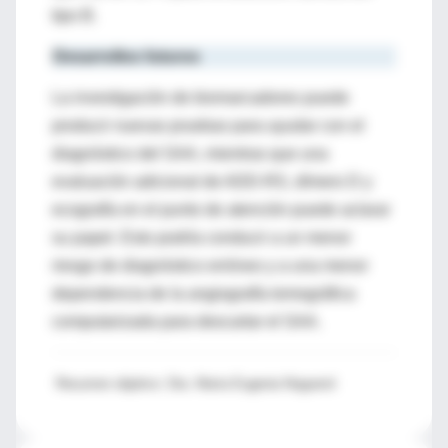
tipo B.
Desarrollos futuros
La investigación de biomarcadores puede
producir nuevas pruebas para ayudar con el
diagnóstico del SAA, mientras que una
evaluación adicional de ADD-RS, dímero D y
ecografía en el punto de atención puede aclarar
su papel. Esto podría conducir a un menor
riesgo de diagnóstico erróneo y a una menor
dependencia de la angiografía tomográfica
computarizada para descartar el SAA.
Resumen objetivo: Dra. María Eugenia Noguerol