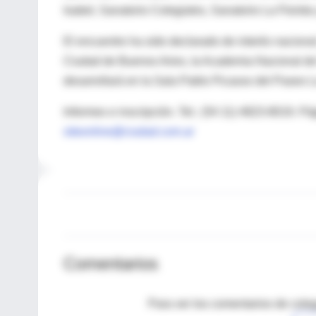
Isabel, Sanatorio Colegiales, Sanatorio La Florida
El encuentro ha sido declarado de interés nacional
Ciudad de Buenos Aires, la Academia Nacional de 
desarrollará en la Sala Pablo Picasso del Paseo L
Informes e inscripción. Tel.: (54 11) 4823-8019. P
siteonline@ciudad.com.ar
Comentarios
Para ver los comentarios de coleg