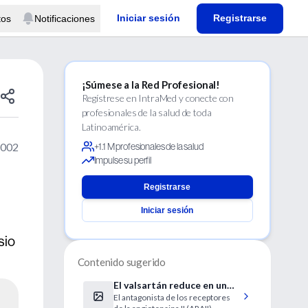
Iniciar sesión
Registrarse
tos
Notificaciones
¡Súmese a la Red Profesional!
Regístrese en IntraMed y conecte con
profesionales de la salud de toda
Latinoamérica.
2002
+1.1 M profesionales de la salud
Impulse su perfil
Registrarse
Iniciar sesión
sio
Contenido sugerido
El valsartán reduce en un
El antagonista de los receptores
33% la mortalidad en