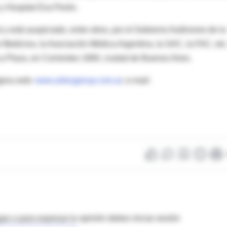
 y Hospital Eva Perón.
 y está auspiciado, entre otros, por el Gobierno Autónomo de la
Medicina, la Asociación Médica Argentina, la SAC, la FAC, etc
a Plaza, en Corrientes 1660, ciudad de Buenos Aires.
ágina web:
www.arterygroup.com.ar
; e-mail:
as o para expresar tu opinión debes iniciar sesión