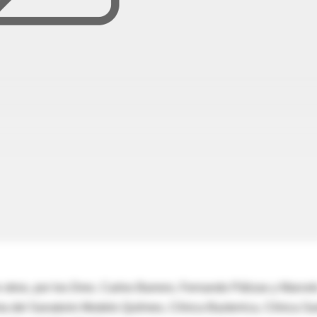
e otros, por los Dres. Carlos Barrero, Fernando Pálizas y Marcel
a del Sanatorio Modelo Quilmes, Clínica Bazterrica, Clínica Sa