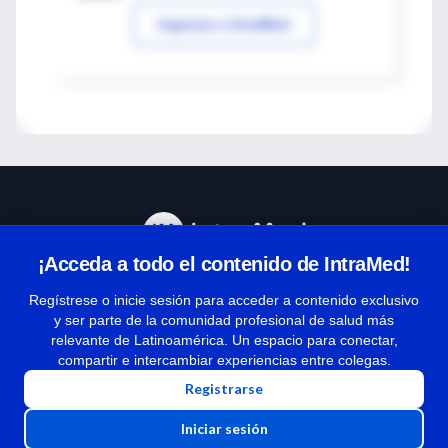
Ingresar a IntraMed
¡Acceda a todo el contenido de IntraMed!
Centro de Ayuda
Regístrese o inicie sesión para acceder a contenido exclusivo
y ser parte de la comunidad profesional de salud más
relevante de Latinoamérica. Un espacio para conectar,
Términos y condiciones
compartir e intercambiar experiencias entre colegas.
| Políticas de privacidad
Registrarse
| Todos los derechos reservados | Copyright 1997-2026
Iniciar sesión