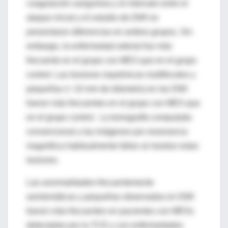
coagulación sanguínea y el intervalo entre el
ataque inicial y el estudio de DWI no
presentaron diferencias en ambos grupos. Sin
embargo, la enfermedad arterial fue más
frecuente en el grupo con MES que en el grupo
control. Las lesiones isquémicas multifocales y
pequeñas (< 10 mm de diámetro) en las DWI
fueron más frecuentes en el grupo con MES que
en el grupo control. La tomografía computada
convencional y las imágenes por resonancia
magnética habitualmente fallan al mostrar estas
lesiones.
Las anormalidades frecuentemente
asintomáticas y pequeñas observadas en DWI
fueron más frecuentes en pacientes con MESs
detectadas por la TCD y con enfermedades