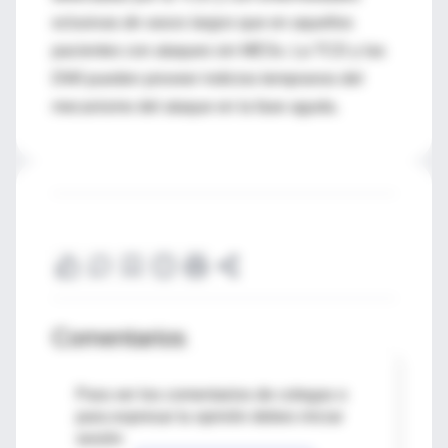
oclusivas
de vasos largos
que en aquellos
pacientes con ataques sin MESs. La TCD y las
DWI pueden proveer indicios tempranos del
mecanismo del ataque en la fase aguda.
Comentarios
Para ver los comentarios de colegas o
para expresar tu opinión debes iniciar
sesión