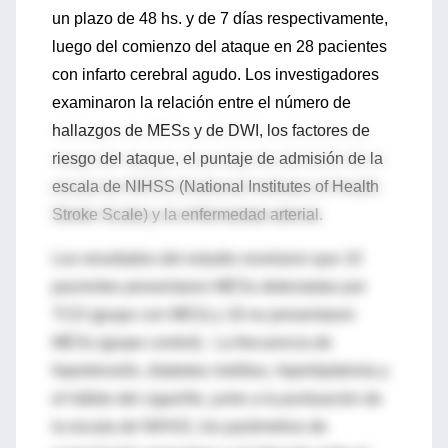
un plazo de 48 hs. y de 7 días respectivamente,
luego del comienzo del ataque en 28 pacientes
con infarto cerebral agudo. Los investigadores
examinaron la relación entre el número de
hallazgos de MESs y de DWI, los factores de
riesgo del ataque, el puntaje de admisión de la
escala de NIHSS (National Institutes of Health
Stroke Scale) y la enfermedad arterial.
Los resultados del estudio revelaron que 10
pacientes presentaron MESs detectadas por
TCD (grupo con MES) y 18 no presentaron
MESs (grupo control). La frecuencia de
hipertensión, diabetes mellitus, hiperlipidemia y
el hábito del cigarrillo, junto a la puntuación de
la escala de NIHSS, los parámetros de