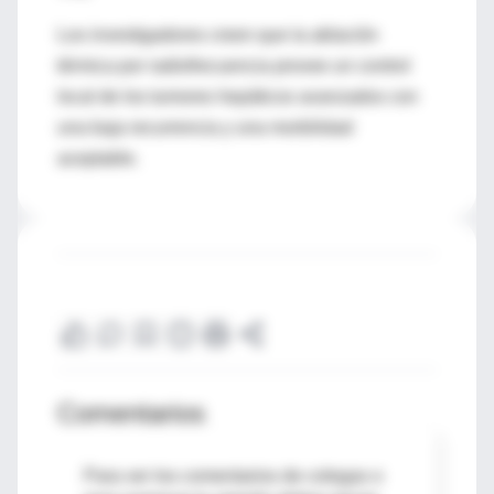
Los investigadores creen que la ablación
térmica por radiofrecuencia provee un control
local de los tumores hepáticos avanzados con
una baja recurrencia y una morbilidad
aceptable.
Comentarios
Para ver los comentarios de colegas o