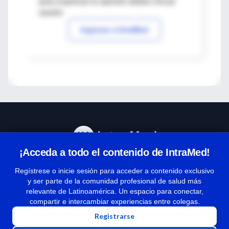
para expresar tu opinión debes iniciar
sesión
Ingresar a IntraMed
¡Acceda a todo el contenido de IntraMed!
Centro de Ayuda
Regístrese o inicie sesión para acceder a contenido exclusivo
y ser parte de la comunidad profesional de salud más
relevante de Latinoamérica. Un espacio para conectar,
Términos y condiciones
compartir e intercambiar experiencias entre colegas.
| Políticas de privacidad
Registrarse
| Todos los derechos reservados | Copyright 1997-2026