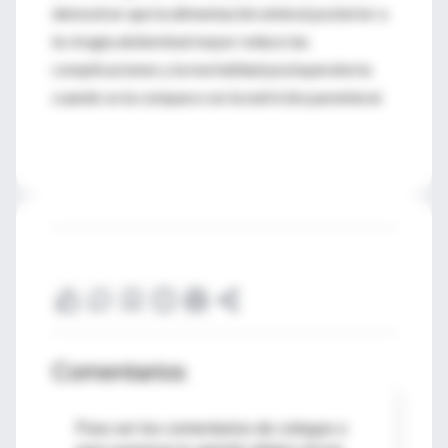
demostrar que la alimentación enteral posterior a
la cirugía abdominal mayor reduce las
complicaciones y la mortalidad postoperatoria
cuando se la compara con la nutrición parenteral.
Comentarios
Para ver los comentarios de colegas o