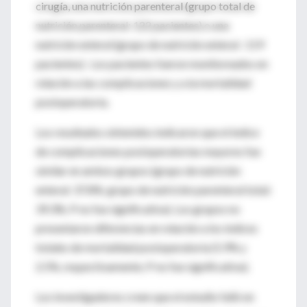
cirugía, una nutrición parenteral (grupo total de
nutrición parenteral: 122 pacientes) o una
nutrición enteral (grupo de nutrición enteral : 119
pacientes). Los pacientes fueron monitoreados en
relación a las complicaciones y a la mortalidad
postoperatoria.
Los resultados obtenidos indicaron que el índice
de complicaciones postoperatorias mayores fue
similar en ambos grupos (grupo de nutrición
enteral: 37.8%; grupo de nutrición parenteral total:
39.3%; P no fue significativa). Los grupos no
presentaron diferencias en relación a los índices
totales de mortalidad postoperatoria (5.9% y
2.5%, respectivamente; P no fue significativa).
Los investigadores creen que el estudio falló en