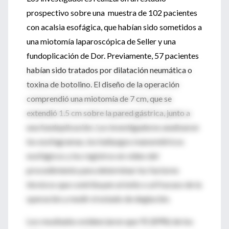
prospectivo sobre una muestra de 102 pacientes
con acalsia esofágica, que habían sido sometidos a
una miotomía laparoscópica de Seller y una
fundoplicación de Dor. Previamente, 57 pacientes
habían sido tratados por dilatación neumática o
toxina de botolino. El diseño de la operación
comprendió una miotomía de 7 cm, que se
extendió 1.5 cm sobre la pared gástrica, junto a
una fundoplicación. Los investigadores analizaron
los esofagramas, los hallazgos manométricos
esofágicos y los registros en video del
procedimiento para determinar los factores
técnicos que contribuyen al éxito o al fracaso de la
operación y medir el estado de deglución.
Los resultados evidenciaron que 91 (89%) de los