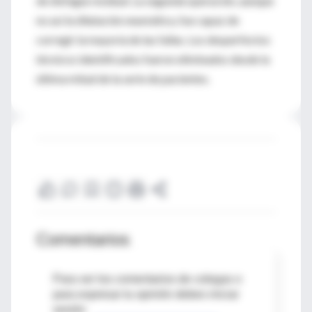
de disfagia residual. La segunda operación, aunque
no así la dilatación neumática, fue capaz de
corregir la mayoría de las fallas. Los desperfectos
técnicos identificados fueron eliminados desde la
última mitad de la serie de pacientes.
Comentarios
Para ver los comentarios de colegas o
para expresar tu opinión debes iniciar
sesión