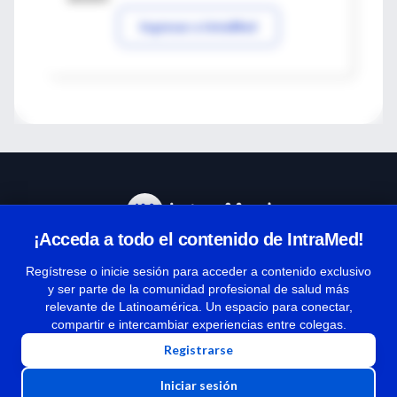
Ingresar a IntraMed
¡Acceda a todo el contenido de IntraMed!
Centro de Ayuda
Regístrese o inicie sesión para acceder a contenido exclusivo
y ser parte de la comunidad profesional de salud más
relevante de Latinoamérica. Un espacio para conectar,
Términos y condiciones
compartir e intercambiar experiencias entre colegas.
| Políticas de privacidad
Registrarse
| Todos los derechos reservados | Copyright 1997-2026
Iniciar sesión