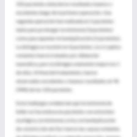
102 pacientes obtuvieron resultados buenos o
excelentes luego de la primera operación. Una
segunda operación fue realizada en 5 pacientes
tanto para prolongar la miotomía (3 pacientes)
como para apuntar la fundoplicación (2 pacientes).
La disfagia se resolvió en 4 pacientes. Los 6 sujetos
restantes fueron tratados por dilatación
neumática, pero la disfagia solamente mejoró en 1
de ellos. Al final del tratamiento, fueron
observados excelentes o buenos resultados en 96
(94%) de los 102 pacientes.
Estos hallazgos evidencian que la miotomía de
Seller no fue exitosa en pacientes con estrechez
esofágica; la miotomía corta y la fundoplicación
de constricción de Dor fueron las causas evitables