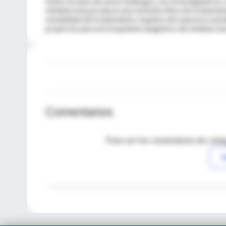
Sobre la base de estos hallazgos, los investigadores 
médula ósea produce una remisión libre de tratamien
modalidad de tratamiento requiere de mayores estud
propicios para un trasplante alogénico de médula ós
Comentarios
Para ver los comentarios de coleg
I