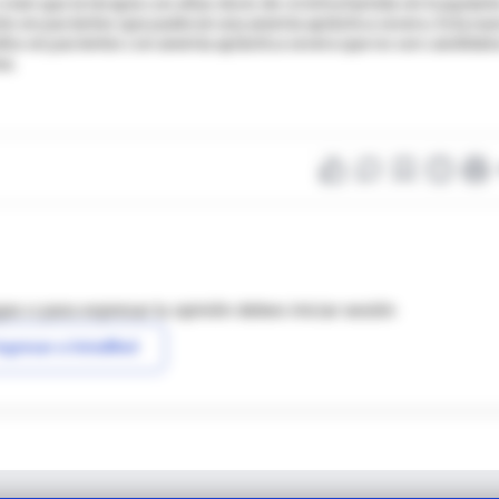
creen que la terapia con altas dosis de ciclofosfamida sin trasplant
to en pacientes que padecen una anemia aplástica severa. Esta nu
ios en pacientes con anemia aplástica severa que no son candidat
ea.
as o para expresar tu opinión debes iniciar sesión
ngresar a IntraMed