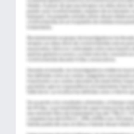
fatales. A pesar de que una terapia con altas dosis 
puede curar la enfermedad, requiere de un donante co
huésped. Un pequeño estudio piloto desarrollado pre
ciclofosfamida sin un trasplante de médula ósea pued
tratamiento.
Recientemente un grupo de investigadores ha llevado 
terapia con altas dosis de ciclofosfamida sola en pa
una prueba clínica no contralada sobre una muestra 
anemia aplástica severa. La intervención consistió e
ciclofosfamida durante 4 días consecutivos.
Durante el estudio, los investigadores midieron la pr
fue definida como un conteo sanguíneo normal para s
transfusión y un conteo absoluto de neutrófilos mayor
pacientes que no respondieron al tratamiento fueron
fallecieron. La recidiva fue definida como criterios 
De acuerdo a los resultados obtenidos, el tiempo med
de 49 días. La probabilidad de supervivencia fue del
una remisión libre de tratamiento fue del 73% (CI, 5
completa fue del 65% (CI, 39% a 89%) a los 50 meses
habían padecido una recidiva o habían desarrollado t