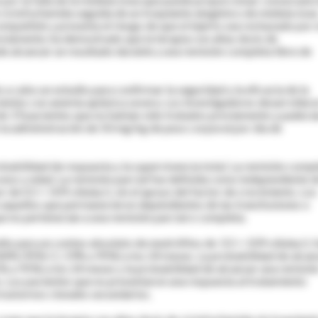
de ciclofosfamida seguida de un trasplante alogénico de médula óse
mpatible y presenta el riesgo de que el injerto sea rechazado por 
viamente, ha demostrado que la terapia con altas dosis de
e alcanzar un resultado durable y una remisión completa libre de
a cabo un estudio para confirmar la seguridad y la eficacia de la
cientes con anemia aplásica severa. Los investigadores desarrollar
de 19 pacientes que no habían sido tratados previamente y padecí
n la administración de 50 mg/kg de peso corporal por día de
obabilidad de respuesta y la supervivencia total. La remisión comp
exo y edad. La remisión parcial fue definida como independiente d
 de 0.5 × 109 células/L sin el apoyo del factor de crecimiento. Los
 aquellos que permanecieron dependientes de las transfusiones o
que no pertenecían a una remisión parcial o completa.
io para un conteo absoluto de neutrófilos de 0.5 × 109 células/L 
 84% (95% CI, 59% a 95%) a los 24 meses. La probabilidad de alcan
1% a 91%) a los 24 meses y la probabilidad de alcanzar una remisió
. Los pacientes que no presentaron una respuesta al tratamiento
rastornos clonales secundarios.