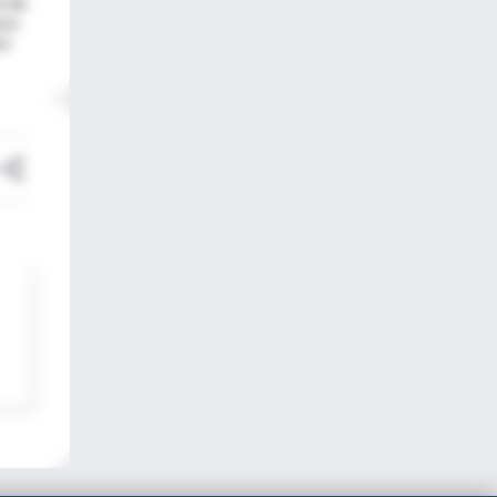
e de
eva
os