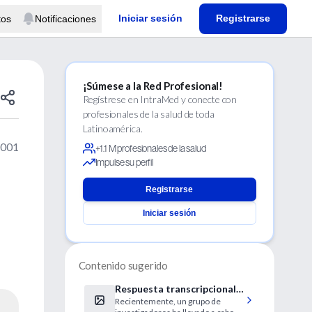
Iniciar sesión
Registrarse
tos
Notificaciones
¡Súmese a la Red Profesional!
Regístrese en IntraMed y conecte con
profesionales de la salud de toda
Latinoamérica.
2001
+1.1 M profesionales de la salud
Impulse su perfil
Registrarse
Iniciar sesión
Contenido sugerido
Respuesta transcripcional a
Recientemente, un grupo de
la hipoxia en los tumores