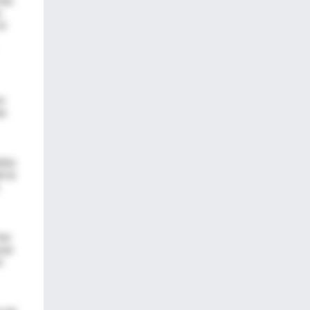
a
el
on
an
leta
e la
fue
zar
n