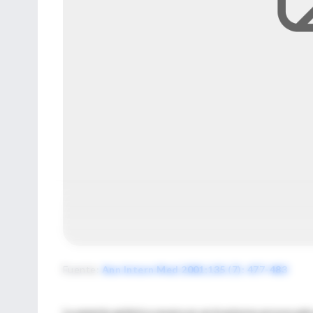
Fuente
:
Ann Intern Med 2001;135 (7): 477-483
La anemia aplásica severa es un trastorno provocado