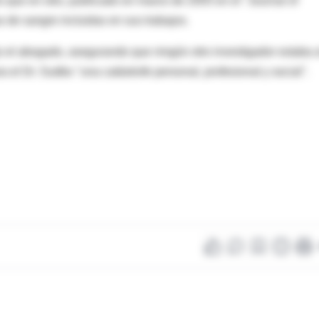
o que en otro, publicado en marzo de 2005 en el "Journal of
 de sangre incluidas en sus trabajos.
jo el abogado, asegurando que ningún otro investigador estaba 
a el Dr. Sudbo "una catástrofe personal, profesional y social".