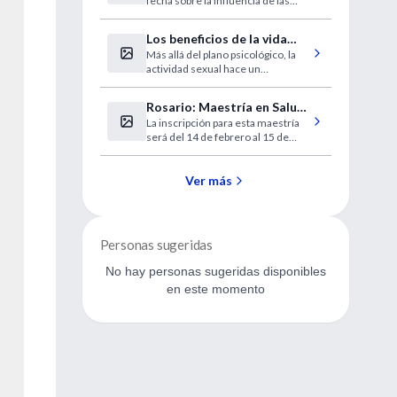
fecha sobre la influencia de las
dieta pobre en grasas.
grasas en diversos trastornos.
Los beneficios de la vida
Más allá del plano psicológico, la
sexual
actividad sexual hace un
importante aporte a la salud física.
Mitos, realidades y consejos de
Rosario: Maestría en Salud
los especialistas.
La inscripción para esta maestría
Pública
será del 14 de febrero al 15 de
marzo de 2006.
Ver más
Personas sugeridas
No hay personas sugeridas disponibles
en este momento