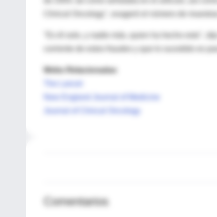
de 2004, tal como señalaba en el artículo, así com
Clinical Oncology", exageró el número de muestras
"Es él solo, y nadie más, quien ha hecho esto", di
corriente de estos fraudes y que lo sucedido es par
Webs Relacionadas
The Lancet
New England Journal of Medicine
Journal of Clinical Oncology
Comentarios