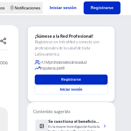
Iniciar sesión
Registrarse
tos
Notificaciones
¡Súmese a la Red Profesional!
Regístrese en IntraMed y conecte con
profesionales de la salud de toda
Latinoamérica.
2006
+1.1 M profesionales de la salud
Impulse su perfil
Registrarse
Iniciar sesión
Contenido sugerido
Se cuestiona el beneficio
Es la mayor investigación hasta la
sobre el corazón de una