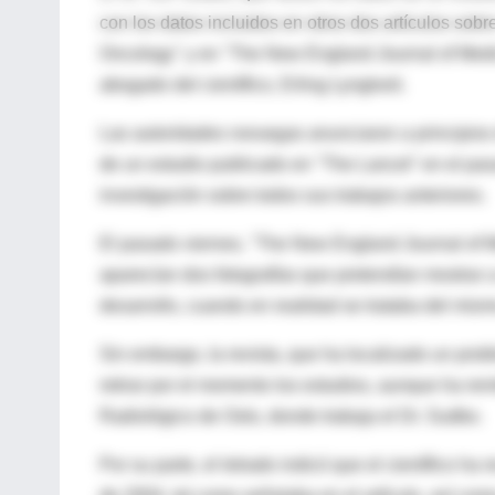
con los datos incluidos en otros dos artículos sobr
Oncology" y en "The New England Journal of Medici
abogado del científico, Erling Lyngtveit.
Las autoridades noruegas anunciaron a principios
de un estudio publicado en "The Lancet" en el pas
investigación sobre todos sus trabajos anteriores.
El pasado viernes, "The New England Journal of M
aparecían dos fotografías que pretendían mostrar 
desarrollo, cuando en realidad se trataba del mism
Sin embargo, la revista, que ha localizado un prob
retirar por el momento los estudios, aunque ha re
Radiológico de Oslo, donde trabaja el Dr. Sudbo.
Por su parte, el letrado indicó que el científico ha