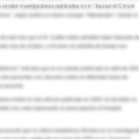
e sendas investigaciones publicados en el "Journal of Clinical
ne", según publica el diario noruego "Aftenposten" citando al
 de este mes que el Dr. Sudbo había admitido haber falseado d
ado mes de octubre, e iniciaron sin pérdida de tiempo una
edicine" indicaba que en un estudio publicado en abril de 200
a dos pacientes con cánceres orales en diferentes fases de
o paciente.
lema similar en otro artículo publicado en 2004, ha decidido no
mitido una carta expresando su preocupación al Hospital
 reconocido que no utilizó estadísticas oficiales en su investigaci