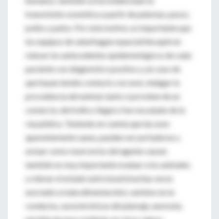
humanos, también se ha evidenciado la
transmisión zoonótica a partir de palomas, pavos,
pollos y patos. Por este motivo, es importante que
los equipos de salud hagan especial hincapié en
relevar los antecedentes epidemiológicos de cada
paciente con diagnóstico positivo y, en caso de
que hayan tenido contacto con aves, indagar la
procedencia del animal, tanto si proviene de un
comercio, del tráfico ilegal o fue rescatado de la
vía pública. Teniendo en cuenta que las aves
aparentemente sanas, pueden ser portadoras y
actuar como reservorios del agente causal,
también es muy importante evaluar a los animales
y relevar el estado nutricional (muchas veces
asociado a mala alimentación), cambios en la
conducta, características del plumaje, anorexia,