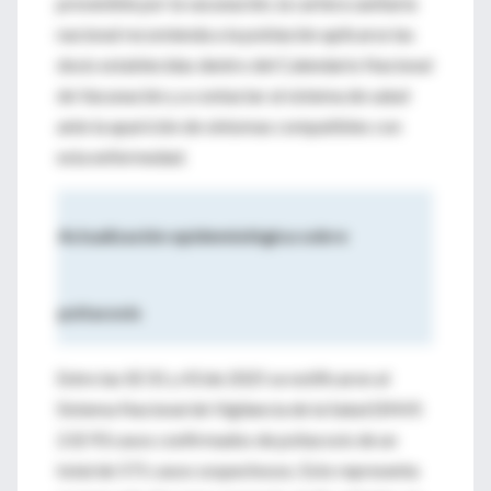
prevenible por la vacunación, la cartera sanitaria
nacional recomienda a la población aplicarse las
dosis establecidas dentro del Calendario Nacional
de Vacunación y a contactar al sistema de salud
ante la aparición de síntomas compatibles con
esta enfermedad.
Actualización epidemiológica sobre
psitacosis
Entre las SE 01 y 43 de 2025 se notificaron al
Sistema Nacional de Vigilancia de la Salud (SNVS
2.0) 93 casos confirmados de psitacosis de un
total de 571 casos sospechosos. Esto representa