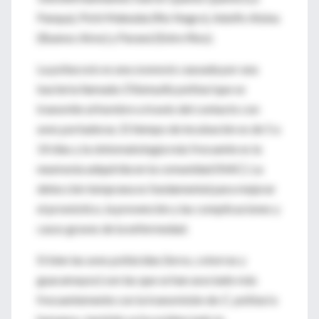
Pampa), Pichi Mahuida (Río Negro), Adolfo Alsina
(Buenos Aires) y Paraná (Entre Ríos).
La psitacosis es una zoonosis causada por una
bacteria llamada
Chlamydia psittaci
que se
transmite al hombre a través del contacto con
aves portadoras. El tiempo de incubación es de 5 a
14 días y la sintomatología más frecuente es la
neumonía adquirida en la comunidad (NAC). La
detección temprana es fundamental para mejorar
el pronóstico, la prevención y las complicaciones y
casos graves de la enfermedad.
Si bien las aves psitácidas (loros, cotorras y
guacamayos) son las que se han asociado más
frecuentemente con la transmisión de
C. psittaci
a