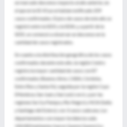
un marcado descenso respecto al año anterior, en
el que en la SE 43 ya se habían notificado 209
casos confirmados. El pico de casos de este año se
registró entre la SE01 y la SE04, y, a partir de la
SE05, se comenzó a observar un descenso en la
cantidad de casos registrados.
En cuanto a la distribución geográfica de los casos
confirmados durante este año, la región Centro
registra la mayor cantidad de casos con 87
confirmados (Buenos Aires, CABA, Córdoba,
Entre Ríos y Santa Fe), seguida por la región Cuyo
(Mendoza, San Juan y San Luis) con 6, y por las
regiones Sur (La Pampa y Río Negro) y NOA (Salta
y Santiago del Estero), con 3 casos cada una. Los
departamentos con mayor incidencia cada
100.000 habitantes fueron Quemú Quemú (La