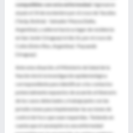
compatibles con esta enfermedad.
Ingresaron
al país el 14 de noviembre por el cruce de Yacuiba
(Tarija, Bolivia) - Salvador Mazza (Salta,
Argentina), y salieron hacia su lugar de residencia
en San Javier (Uruguay) el día 16, por el cruce de
Colón (Entre Ríos, Argentina) -Paysandú
(Uruguay).
Ante esta situación, el Ministerio de Salud de la
Nación inició la investigación epidemiológica
correspondiente para identificar a los contactos
potencialmente expuestos de acuerdo al itinerario
de los casos detectados y trabaja junto con las
jurisdicciones para implementar las acciones de
control de foco que sean requeridas. Teniendo en
cuenta que el sarampión es una enfermedad