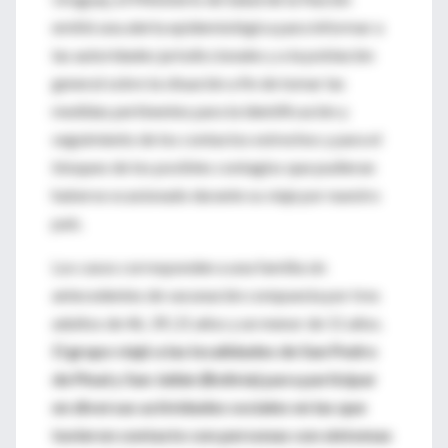
emitió una alerta epidemiológica para informar a
las autoridades jurisdiccionales y a la población
general sobre la situación a fin de tomar las
medidas pertinentes para la identificación y
seguimiento de los contactos estrechos y para el
bloqueo de los posibles contagios que pudieran
haberse ocasionado durante su viaje por nuestro
país.
Los casos corresponden a una familia sin
antecedentes de vacunación compuesta por tres
adultos de 46, 39, 21 años y un menor de 11 años.
E
l grupo viajó a las localidades de San Pedro
de Pinal y San Julián (Bolivia) para participar
en diversas actividades sociales en las que
tuvieron contacto con personas con síntomas