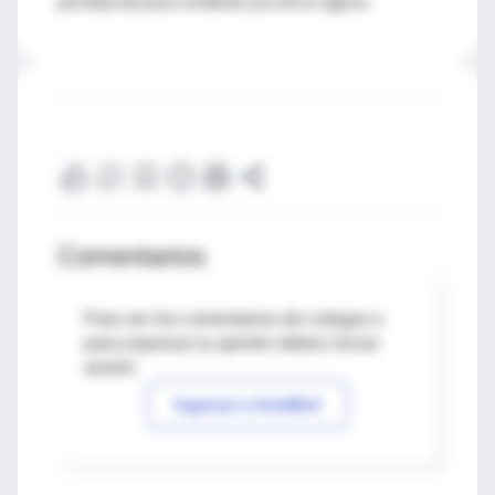
pérdida de peso evidente y/u otros signos.
Comentarios
Para ver los comentarios de colegas o
para expresar tu opinión debes iniciar
sesión
Ingresar a IntraMed