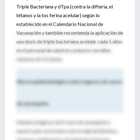
Triple Bacteriana y dTpa (contra la difteria, el
tétanos y la tos ferina acelular) según lo
establecido en el Calendario Nacional de
Vacunación y también recomienda la aplicación de
una dosis de triple bacteriana acelular cada 5 años
en el personal de salud en contacto con niños
menores de 12 meses.
Alerta epidemiológica sobre ingreso de casos
de sarampión
Debido al ingreso de 4 casos de sarampión a
nuestro país, en el marco de un viaje de Bolivia a
Uruguay, el Ministerio de Salud de la Nación