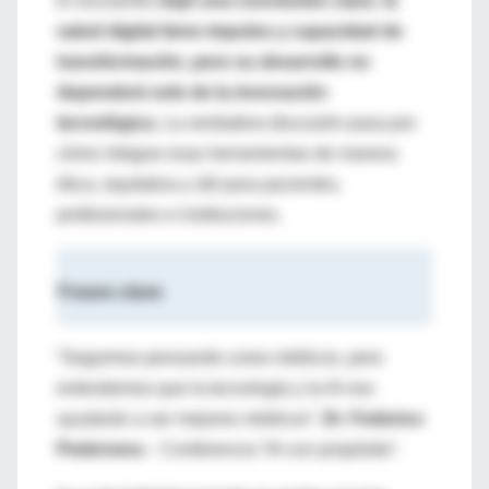
El encuentro
dejó una conclusión clara: la
salud digital tiene impulso y capacidad de
transformación, pero su desarrollo no
dependerá solo de la innovación
tecnológica.
La verdadera discusión pasa por
cómo integrar esas herramientas de manera
ética, equitativa y útil para pacientes,
profesionales e instituciones.
Frases clave
“Seguimos pensando como médicos, pero
entendemos que la tecnología y la IA nos
ayudarán a ser mejores médicos”.
Dr. Federico
Pedernera
– Conferencia “IA con propósito”.