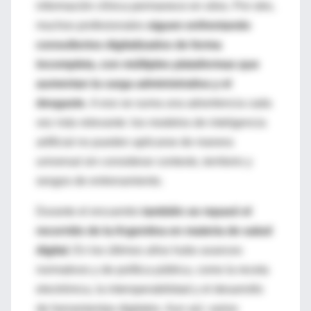
información clínica permanece en silos. Por otro,
muchos profesionales
siguen enfrentando
consultorios digitalizados de forma
incompleta, con múltiples plataformas que
aumentan la carga administrativa y el
desgaste.
A eso se suma una advertencia cada
vez más relevante: los modelos de inteligencia
artificial no pueden aplicarse de manera
universal sin considerar contexto, territorio y
sesgos de entrenamiento.
Durante el encuentro
también se repasó el
recorrido de la Argentina en materia de salud
digital.
En los últimos años hubo avances
normativos y de política pública, como la receta
electrónica, la interoperabilidad y el desarrollo
de herramientas digitales. Aun así, varios