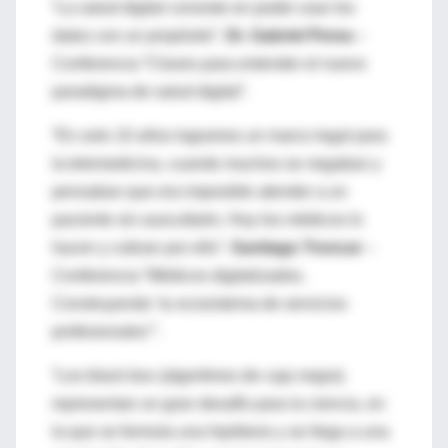
“La salud digital consiste en poder usar los
datos con un propósito”.
Dr. Gabriel Perea
–
Conferencia “Claves para entender el nuevo
paradigma de salud digital”.
“En solo 10 años logramos un marco legal para
la telemedicina, cuando muchos se negaban y
pensaban que era imposible atender a un
paciente sin auscultarlo. Hoy los médicos lo
hacen y cobran por ello”.
Santiago Troncar
–
Conferencia “Médicos digitalizados.
Construyendo ‘tu ecosistema de servicios
profesionales’”.
“Los black box (algoritmos de caja negra)
representan un gran desafío para la ciencia, en
la que se formula una hipótesis y se llega a una