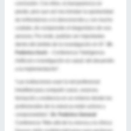
conclusión. Con ellos, la transparencia se
pierde, pero aun así nos brindan la oportunidad
de enfrentarnos a lo desconocido y, con mucho
cuidado, de comprender el diagnóstico de una
persona. Por ende, podrían ser importantes
dentro del ámbito de la investigación en IA”.
Dr.
Federico Asch
– Conferencia “Inteligencia
Artificial e investigación en salud: del desarrollo
a la implementación”.
“Las instituciones usan la red profesional
IntraMed para compartir casos, avances,
formación y evidencia en un entorno donde los
profesionales de la salud ya están activos y
comprometidos”,
Dr. Federico General
Conferencia “Más allá de la ciencia y la clínica:
Nuevos skills multidisciplinarios para gestionar