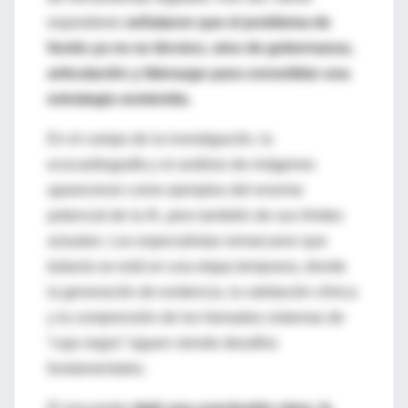
expositores
señalaron que el problema de
fondo ya no es técnico, sino de gobernanza,
articulación y liderazgo para consolidar una
estrategia sostenida.
En el campo de la investigación, la
ecocardiografía y el análisis de imágenes
aparecieron como ejemplos del enorme
potencial de la IA, pero también de sus límites
actuales. Los especialistas remarcaron que
todavía se está en una etapa temprana, donde
la generación de evidencia, la validación clínica
y la comprensión de los llamados sistemas de
“caja negra” siguen siendo desafíos
fundamentales.