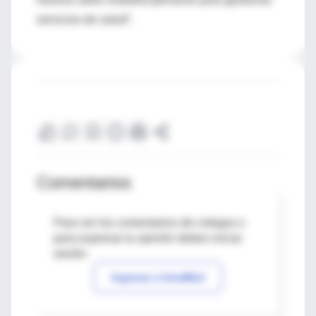
servicios de salud”.
Comentarios
Para ver los comentarios de colegas o
para expresar tu opinión debes iniciar
sesión
Ingresar a IntraMed