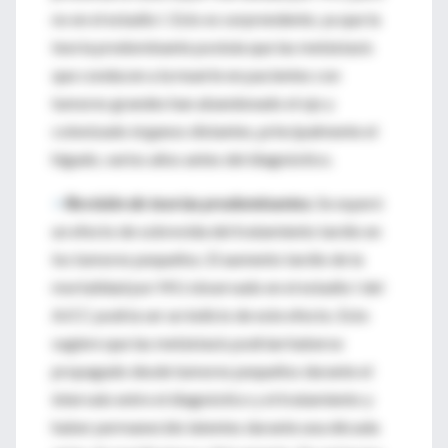
no en el estadio I. Esto es sorprendente, ya que la
teoría predominante postula que las metástasis
que conducen a la muerte en pacientes con
tumores grandes han abandonado el ojo y
colonizado órganos distantes, principalmente el
hígado, varios años antes del diagnóstico.
>
Revisión de teorías predominantes.
Se esperó
un efecto de sobrevida del tratamiento tardío en
los tumores pequeños. El aumento tardío de la
mortalidad por MU observado en el estadio I del
AJCC podría ser un indicio de este efecto. Esto
sugiere que las metástasis podrían haberse
propagado desde tumores pequeños durante el
intervalo entre el diagnóstico y el tratamiento y
haber permanecido latentes durante una década