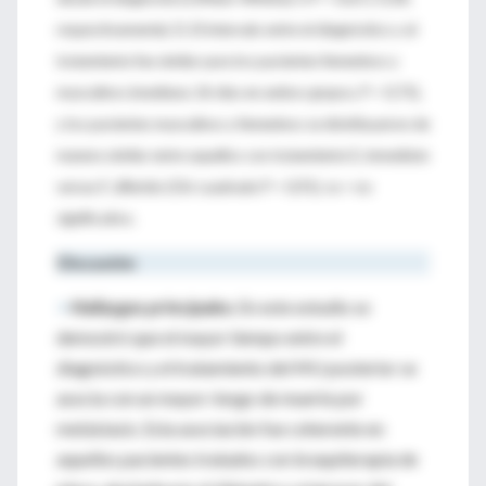
respectivamente). D, El intervalo entre el diagnóstico y el
tratamiento fue similar para los pacientes femeninos y
masculinos (mediana: 26 días en ambos grupos, P = 0,75),
y los pacientes masculinos y femeninos se distribuyeron de
manera similar entre aquellos con tratamiento E, inmediato
versus F, diferido (Chi-cuadrado P = 0,91). ns = no
significativo.
Discusión
>
Hallazgos principales.
En este estudio se
demostró que el mayor tiempo entre el
diagnóstico y el tratamiento del MU posterior se
asocia con un mayor riesgo de muerte por
metástasis. Esta asociación fue coherente en
aquellos pacientes tratados con braquiterapia de