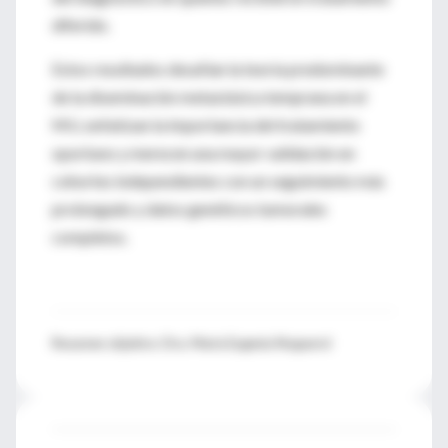
diferido.
Estos resultados desafían la teoría predominante
de la diseminación metastásica temprana en el
MU, enfatizan la importancia del tratamiento
oportuno y merecen una mayor validación en
cohortes independientes con un seguimiento más
prolongado y datos genéticos tumorales
completos.
Resumen objetivo: Dra. María Eugenia Noguerol