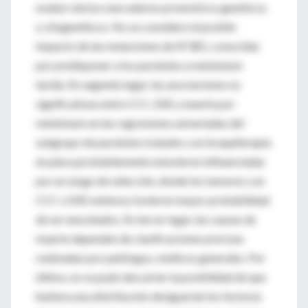
evaluó ciertos marcadores pronósticos genéticos
y citogenéticos. No se consideró el posible
impacto de las mutaciones de SF3B1, conocidas
por predisponer a los pacientes a metástasis
tardía. En segundo lugar, las asociaciones no
significativas entre CCC, EXE y muerte por
metástasis en las regresiones univariadas del
subgrupo de pacientes tratados con braquiterapia
en placa probablemente estuvieron influenciadas
por un sesgo de selección, donde los tumores con
CCC o EXE extensos tuvieron mayor probabilidad
de ser enucleados. En tercer lugar, las causas de
muerte dependen de clasificaciones precisas
realizadas por patólogos, médicos generales. Por
último, no se pudo descartar la posibilidad de que
hubiera una distribución desigual de los factores