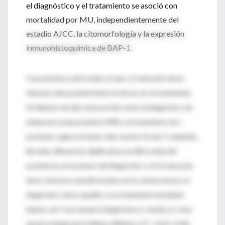
el diagnóstico y el tratamiento se asoció con
mortalidad por MU, independientemente del
estadio AJCC, la citomorfología y la expresión
inmunohistoquímica de BAP-1.
Características de la edad, el sexo y la duración de los
síntomas del paciente frente al retraso en el tratamiento.
Un Número de días transcurridos entre el diagnóstico de
melanoma uveal posterior (UM) y el tratamiento de n
pacientes según el estado vital. Inserto: Escala Y ampliada.
No hubo diferencias significativas en (B) la edad del
paciente en el momento del diagnóstico o (C) la duración
de los síntomas autoinformados en los meses previos al
diagnóstico entre aquellos con tratamiento inmediato
(dentro de 1 mes desde el diagnóstico) o tardío (≥ 1 mes
desde el diagnóstico) (Mann-Whitney U P = 0,63 y 0,38,