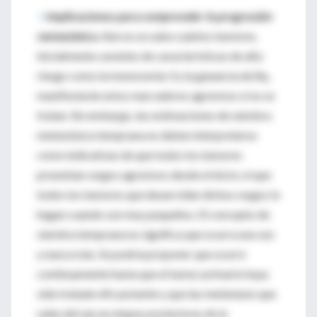
>
Implicaciones para comprender la progresión
metastásica.
Aún no se sabe cuántos tumores,
inicialmente carentes de características de alto
riesgo como la monosomía 3 y la ganancia de 8q,
manifestarán estos marcadores agresivos si no se
tratan. Sin embargo, las estimaciones de siembra
metastásica temprana no deben interpretarse
como indicativas de que todos los tumores
presentan rasgos agresivos desde el inicio, ni que
todos los tumores que desarrollan dichos rasgos lo
hagan cuando son muy pequeños. El concepto de
siembra temprana no significa que ocurra una vez
y nunca más. Se podría proponer que ocurre
continuamente hasta que el tumor primario haya
sido tratado eficazmente y que las metástasis que
salen del ojo en etapas posteriores de la