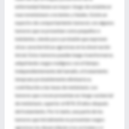
enfermedad tienen un mayor riesgo de establecer
macrometástasis crecientes y fatales. Existe un
espectro de comportamiento tumoral, con algunos
tumores que se presentan como pequeños e
indolentes, siendo poco probable que expresen
otras características agresivas en la observación
inicial. Estos tumores pueden luego transformarse,
adquiriendo rasgos malignos con el tiempo.
Independientemente del tamaño, el tratamiento
temprano probablemente eliminaría su
contribución a las tasas de metástasis. Los
tumores que crecen presentan un riesgo sustancial
de metástasis, superior al 40 % 10 años después
del tratamiento. Por lo tanto, una parte de los
tumores que inicialmente no presentan rasgos
agresivos los desarrollarán si no se tratan o si