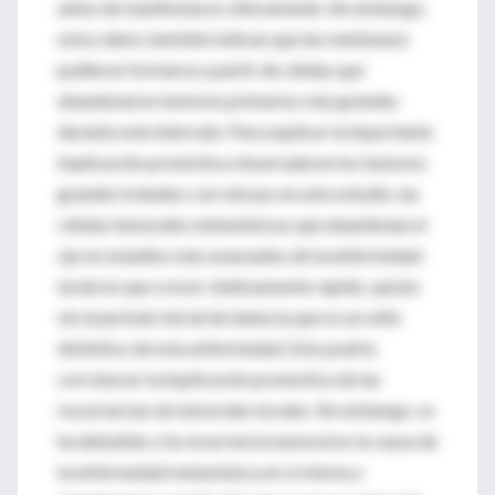
antes de manifestarse clínicamente. Sin embargo,
estos datos también indican que las metástasis
pudieron formarse a partir de células que
abandonaron tumores primarios más grandes
durante este intervalo. Para explicar la importante
implicación pronóstica observada en los tumores
grandes tratados con retraso en este estudio, las
células tumorales metastásicas que abandonan el
ojo en estadios más avanzados de la enfermedad
tuvieron que crecer relativamente rápido, quizás
sin el período inicial de latencia que es un sello
distintivo de esta enfermedad. Esto podría
corroborar la implicación pronóstica de las
recurrencias de tumorales locales. Sin embargo, se
ha debatido si la recurrencia tumoral es la causa de
la enfermedad metastásica en sí misma o