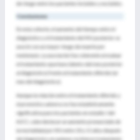
de riesgo entre los pacientes incluidos y excluidos.
Conclusiones
En esta cohorte, el aumento del tiempo entre el
diagnóstico y el tratamiento del MU posterior se
asoció con un mayor riesgo de muerte por
metástasis. La asociación fue coherente al evaluar
el tratamiento oportuno (dentro del mes posterior
al diagnóstico) frente al tratamiento diferido (al
mes del diagnóstico).
Aunque la relación entre el tratamiento diferido y
el pronóstico adverso no fue estadísticamente
significativa para los pacientes en estadio I del
AJCC, cabe destacar un aumento pronunciado de
la mortalidad por MU entre 10 y 11 años después
del diagnóstico en quienes recibieron tratamiento