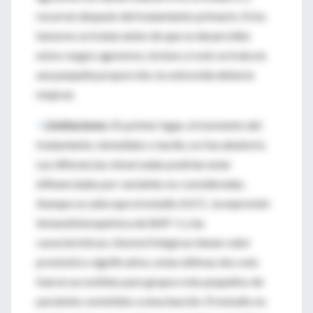
recurren después del tratamiento primario. Si los
tumores se tratan antes de que se desarrollen
estos rasgos agresivos, incluso si solo se trata en
una pequeña proporción, la sobrevida debería
mejorar.
>
Limitaciones.
En primer lugar, el momento del
tratamiento, inmediato o tardío, no fue aleatorio.
Las diferencias observadas podrían estar
influenciadas por variables no consideradas.
Aunque se sabe que el estadio AJCC, la expresión
inmunohistoquímica de BAP-1 y las
características citomorfológicas tienen valor
pronóstico significativo, estas últimas dos solo
fueron accesibles para grupos más pequeños de
pacientes sometidos a enucleación. El estudio no