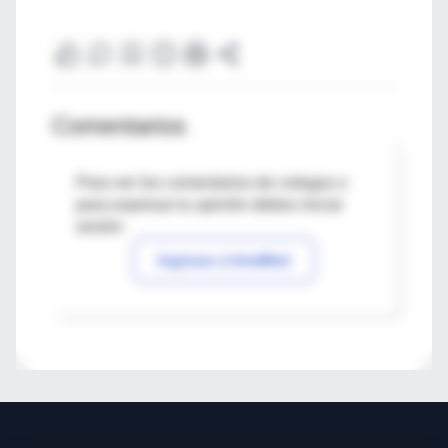
Comentarios
Para ver los comentarios de colegas o
para expresar tu opinión debes iniciar
sesión
Ingresar a IntraMed