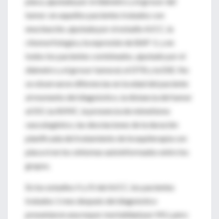
placa, ajustada por el diámetro y el grosor del
tumor; en aquellos pacientes tratados con
enucleación, ajustada por el estadio AJCC, la
citomorfología y la expresión de BAP-1; y en
todos los pacientes combinados, ajustado por el
diámetro y el grosor tumoral, el DTB y la EXE. No
se observaron diferencias en la edad del paciente
al momento del diagnóstico, la distancia del tumor
al DO, la AVMC, la presencia de mimetismo
vasculogénico, las desviaciones de la duración
planificada del tratamiento de braquiterapia con
placa ni en los síntomas autoinformados entre los
grupos.
En los estadios II y III del AJCC, los pacientes
tratados 1 mes después del diagnóstico
presentaron una mayor mortalidad por MU, pero