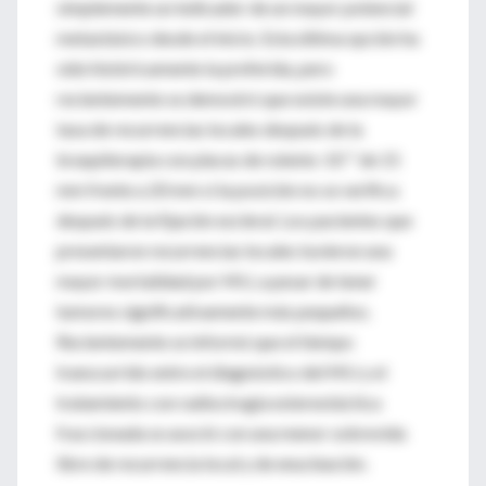
simplemente un indicador de un mayor potencial
metastásico desde el inicio. Esta última opción ha
sido históricamente la preferida, pero
recientemente se demostró que existe una mayor
tasa de recurrencias locales después de la
braquiterapia con placas de rutenio-10⁻¹ de 15
mm frente a 20 mm si la posición no se verifica
después de la fijación escleral. Los pacientes que
presentaron recurrencias locales tuvieron una
mayor mortalidad por MU, a pesar de tener
tumores significativamente más pequeños.
Recientemente se informó que el tiempo
transcurrido entre el diagnóstico del MU y el
tratamiento con radiocirugía estereotáctica
fraccionada se asoció con una menor sobrevida
libre de recurrencia local y de enucleación.