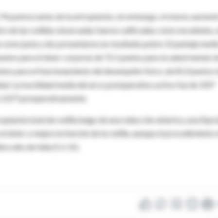
 74 puntos) antes de la artroplastía; sin embargo, el mismo aument
o de las rodillas observadas fueron calificadas como excelentes, 
a como justa y dos presentaron un resultado pobre. El puntaje medi
puntos para el dolor corporal, de 72.1 puntos para la salud mental, 
ntos para el funcionamiento del desempeño físico, de 81.0 puntos l
idad. La movilidad media del arco postoperativo activo fue de 105°
a 125°) preoperativamente.
plastía total de rodilla luego de una reducción abierta y una fijac
 el dolor y mejora la función de la rodilla, aunque el procedimiento 
e alto de falla (5 ó 15).