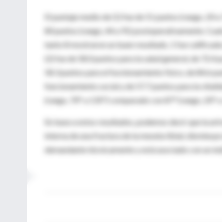
El puntaje medio de (1) fue de 51 puntos (rango, 20 a
80 puntos (rango, 44 a 91) postoperativamente. Cuatr
tanto 8 mostraron un buen resultado, 1 fue calificad
(2) fue de 58.0 puntos para la salud general, de 72.4 
58.3 puntos para el fucnionamiento físico, de 84.6 pu
funcionamiento social y de 57.7 puntos para la vital
(rango, 70° a 135°) comparado con 87° (rango, 20° 
En base a estos resultados, podemos decir que la artro
interna de una fractura de la meseta tibial, disminuye
demandante técnicamente y está asociado con un índic