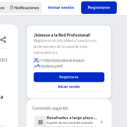
Iniciar sesión
Registrarse
tos
Notificaciones
¡Súmese a la Red Profesional!
Regístrese en IntraMed y conecte con
profesionales de la salud de toda
Latinoamérica.
2001
+1.1 M profesionales de la salud
Impulse su perfil
n
Registrarse
Iniciar sesión
ja
Contenido sugerido
Resultados a largo plazo en
A partir de un reciente estudio
el tratamiento de fracturas