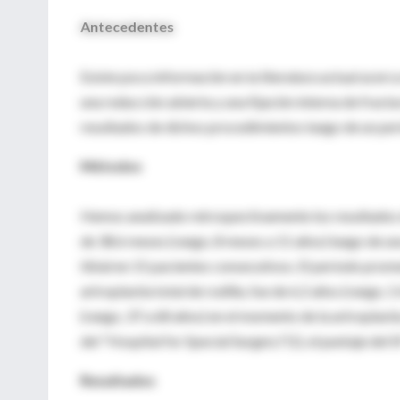
Antecedentes
Existe poca información en la literatura actual acerca
una reducción abierta y una fijación interna de fractu
resultados de dichos procedimientos luego de un pe
Métodos
Hemos analizado retrospectivamente los resultados d
de 38.6 meses (rango, 8 meses a 11 años) luego de una
tibial en 15 pacientes consecutivos. El período pro
artroplastía total de rodilla, fue de 6.2 años (rango,
(rango, 37 a 68 años) en el momento de la artroplastí
del "Hospital for Special Surgery"(1), el puntaje del 
Resultados