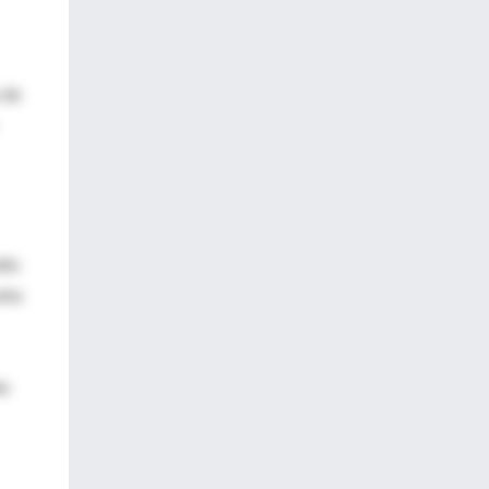
 de
dio
eta
as