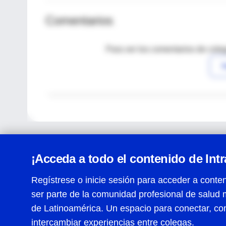
Comentarios
Para ver los comentarios de coleg
I
¡Acceda a todo el contenido de Int
Regístrese o inicie sesión para acceder a conten
ser parte de la comunidad profesional de salud 
Centro de Ayuda
de Latinoamérica. Un espacio para conectar, co
Términos y condiciones
| Políticas de privacidad
| Todos
intercambiar experiencias entre colegas.