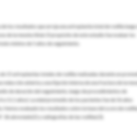
 de los resultados que arroja una artroplastía total de rodilla luego
ras de la meseta tibial. El propósito de este estudio fue evaluar los
ríodo mínimo de 5 años de seguimiento.
e 15 artroplastías totales de rodilla realizadas durante un prome
 reducción abierta y una fijación interna de una fractura de la mes
medio de duración del seguimiento, luego de procedimientos de
 5.4 a 11.1 años). La edad promedio de los pacientes fue de 56 años
a. Hemos evaluado los resultados sobre la base del score de rodill
SF-36 abreviado(2) y radiografías de las rodillas(3).