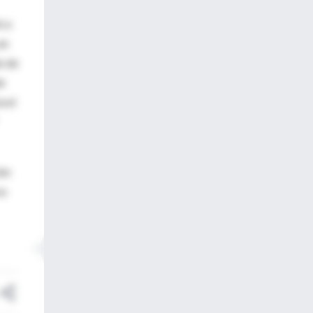
ó a
en
o de
de
a el
ión
es