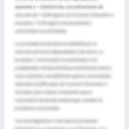
aumentó a > 10mN/m las concentraciones de
meconio de = 0.04 mg/mL de Curosurf, Alveofact o
Survanta, = 0.32 mg/mL de la proteína C
surfactante recombinante.
La actividad surfactante es inhibida por el
meconio de forma dependiente a las dosis. La
proteína C surfactante recombinante y los
polipéptidos de leucina/lisina surfactantes fueron
más resitentes a la inhibición que los surfactantes
naturales modificados de Curosurf, Alveofact o
Survanta, pero menos resistentes que el
surfactante de lavado natural que contiene la
proteína A surfactante.
Los investigadores creen que las proteínas
hidrofóbicas surfantantes recombinantes o los