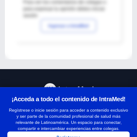
Para ver los comentarios de colegas o
para expresar tu opinión debes iniciar
sesión
Ingresar a IntraMed
¡Acceda a todo el contenido de IntraMed!
Centro de Ayuda
Regístrese o inicie sesión para acceder a contenido exclusivo
y ser parte de la comunidad profesional de salud más
relevante de Latinoamérica. Un espacio para conectar,
Términos y condiciones
compartir e intercambiar experiencias entre colegas.
| Políticas de privacidad