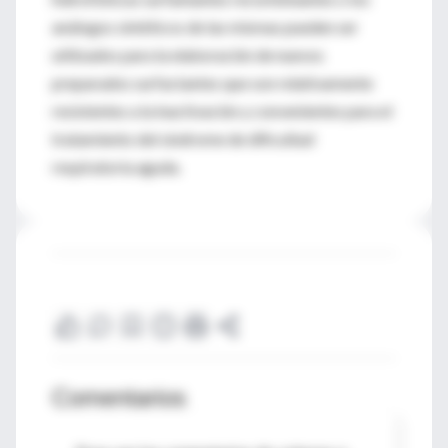
análogos sintéticos de las mismas pueden ser
utilizados para la elaboración de nuevos
preparados surfactantes que son relativamente
resistentes a la inactivación y convenientes para el
tratamiento del sindrome de dificultad
respiratoria aguda.
Comentarios