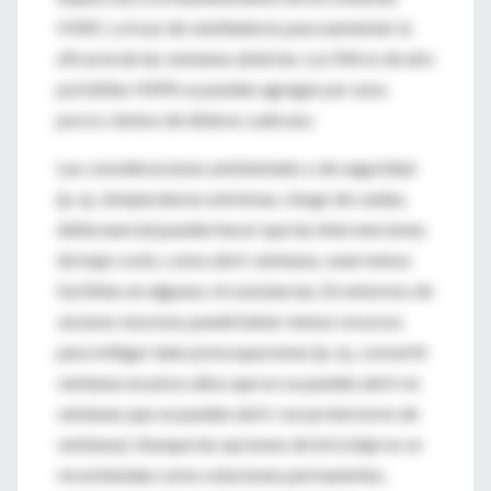
HVAC y el uso de ventiladores para aumentar la
eficacia de las ventanas abiertas. Los filtros de aire
portátiles HEPA se pueden agregar por unos
pocos cientos de dólares cada uno.
Las consideraciones ambientales o de seguridad
(p. ej., temperaturas extremas, riesgo de caídas,
delincuencia) pueden hacer que las intervenciones
de bajo costo, como abrir ventanas, sean menos
factibles en algunas circunstancias. En entornos de
escasos recursos
, puede haber menos recursos
para mitigar tales preocupaciones (p. ej., convertir
ventanas en pisos altos que no se pueden abrir en
ventanas que se pueden abrir con protectores de
ventanas). Aunque las opciones de bricolaje no se
recomiendan como soluciones permanentes,