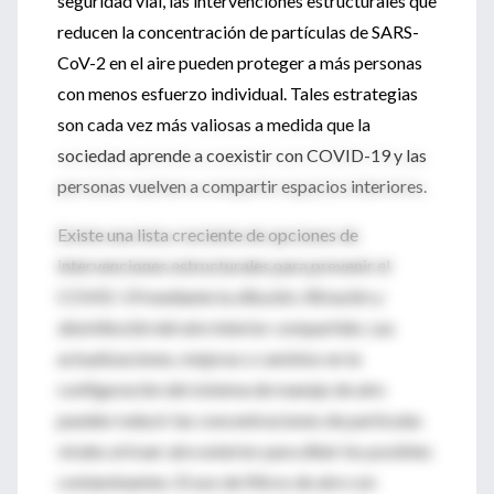
seguridad vial, las intervenciones estructurales que
reducen la concentración de partículas de SARS-
CoV-2 en el aire pueden proteger a más personas
con menos esfuerzo individual. Tales estrategias
son cada vez más valiosas a medida que la
sociedad aprende a coexistir con COVID-19 y las
personas vuelven a compartir espacios interiores.
Existe una lista creciente de opciones de
intervenciones estructurales para prevenir el
COVID-19 mediante la
dilución, filtración y
desinfección
del aire interior compartido. Las
actualizaciones, mejoras o cambios en la
configuración del sistema de manejo de aire
pueden reducir las concentraciones de partículas
virales al traer aire exterior para diluir los posibles
contaminantes. El uso de filtros de aire con