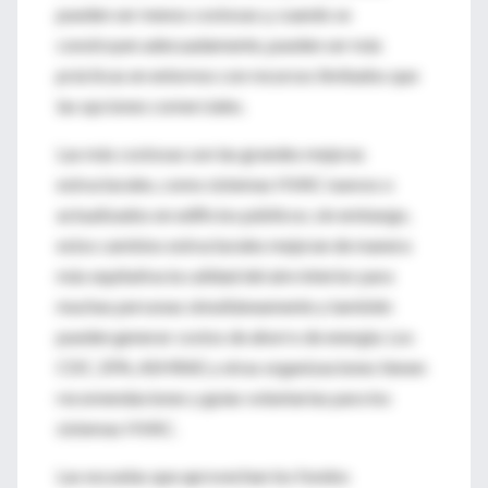
pueden ser menos costosas y, cuando se
construyen adecuadamente, pueden ser más
prácticas en entornos con recursos limitados que
las opciones comerciales.
Las más costosas son las grandes mejoras
estructurales, como sistemas HVAC nuevos o
actualizados en edificios públicos; sin embargo,
estos cambios estructurales mejoran de manera
más equitativa la calidad del aire interior para
muchas personas simultáneamente y también
pueden generar costos de ahorro de energía. Los
CDC, EPA, ASHRAE y otras organizaciones tienen
recomendaciones y guías voluntarias para los
sistemas HVAC.
Las escuelas que aprovechan los fondos