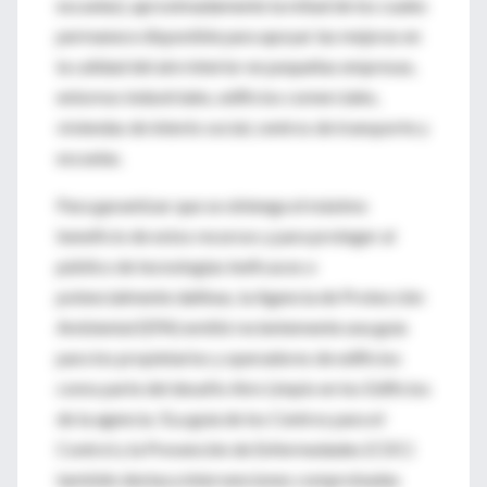
escuelas), aproximadamente la mitad de los cuales
permanece disponible para apoyar las mejoras en
la calidad del aire interior en pequeñas empresas,
entornos industriales, edificios comerciales,
viviendas de interés social, centros de transporte y
escuelas.
Para garantizar que se obtenga el máximo
beneficio de estos recursos y para proteger al
público de tecnologías ineficaces o
potencialmente dañinas, la Agencia de Protección
Ambiental (EPA) emitió recientemente una guía
para los propietarios y operadores de edificios
como parte del desafío Aire Limpio en los Edificios
de la agencia. 5La guía de los Centros para el
Control y la Prevención de Enfermedades (CDC)
también destaca intervenciones comprobadas