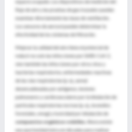
espacio ocupado. Los dispositivos de medición del
flujo de aire y las pruebas de gas trazador pueden
examinar directamente las tasas de ventilación.
Los sensores de aerosol pueden determinar la
efectividad de los sistemas de filtración.
Mejorar la calidad del aire tiene el potencial de
reducir no solo las infecciones por SARS-CoV-2,
sino también las infecciones por otros virus y
bacterias respiratorios, enfermedades reactivas
de las vías respiratorias (p. ej., asma)
desencadenadas por antígenos, lesiones
pulmonares y cardiovasculares por la inhalación de
partículas respiratorias nocivas (p. ej., incendios
forestales, smog) y toxicidad por inhalación de
compuestos orgánicos volátiles
. Ahora existe
una oportunidad única en décadas para realizar