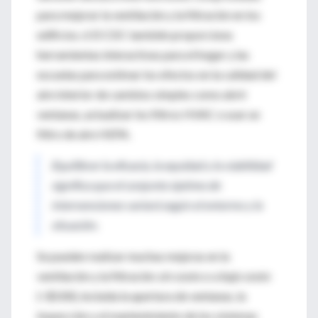
para mejorar la ventilación y la filtración en los
edificios. 6 El CDC también proporciona
herramientas interactivas para el hogar y las
escuelas para estimar los efectos en la calidad del
aire interior de cambios simples como abrir
ventanas, actualizar los filtros HVAC o usar un
filtro de aire HEPA.
Equilibrar la eficacia, la equidad y la viabilidad
significa que el conjunto óptimo de
intervenciones variará según el entorno y la
situación.
Se pueden realizar muchas mejoras en la
ventilación y la filtración
sin costo o a bajo costo
(<$100), incluida la apertura de ventanas, la
inspección y el mantenimiento de los sistemas