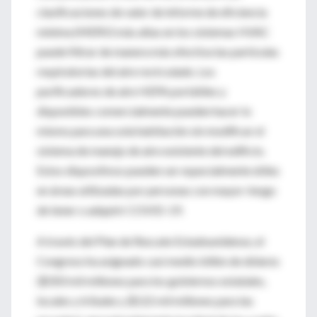
clasificaciones de valor de informe de eficiencia
mínima (MERV) más altas en los sistemas HVAC
puede filtrar de manera más efectiva las partículas
respiratorias del aire recirculado. Los
purificadores de aire HEPA portátiles y
disponibles comercialmente pueden hacer lo
mismo para una sola habitación sin modificar el
sistema de manejo de aire existente del edificio.
Estos dispositivos pueden ser especialmente útiles
en áreas utilizadas por personas con mayor riesgo
de tener o adquirir COVID-19.
A través del Plan de Rescate Estadounidense, el
Congreso ha asignado casi medio billón de dólares
($350 mil millones para los gobiernos estatales,
locales y tribales y $122 mil millones para las