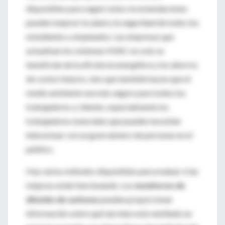
disponibles para seguir estas recomendaciones
pueden mejorar la salud y la seguridad de todos los
estudiantes y empleados. Las empresas que
actualizan los sistemas HVAC no solo se
benefician de la eficiencia energética y los ahorros
de costos futuros, sino que también hacen que el
medio ambiente sea más seguro para todos los
trabajadores y clientes, especialmente los
trabajadores esenciales que pueden necesitar
interactuar con un gran número de personas en el
público.
Hay varios métodos disponibles para evaluar si las
mejoras están funcionando. Los
monitores de
dióxido de carbono
pueden proporcionar
información sobre qué tan bien está ventilado un