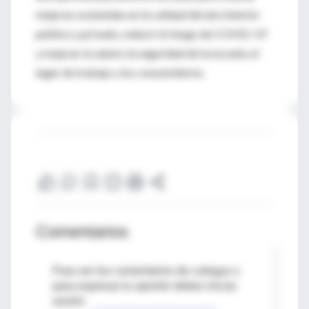
mejoras sostenidas en la calidad del aire interior
público y privado, reducir el riesgo de COVID-19
y mejorar la salud y la seguridad de la escuela, el
lugar de trabajo y los consumidores.
Comentarios
Para ver los comentarios de colegas o
para expresar tu opinión debes iniciar
sesión