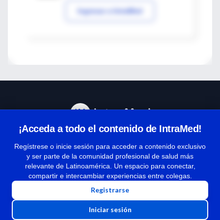
Ingresar a IntraMed
¡Acceda a todo el contenido de IntraMed!
Centro de Ayuda
Regístrese o inicie sesión para acceder a contenido exclusivo
y ser parte de la comunidad profesional de salud más
relevante de Latinoamérica. Un espacio para conectar,
Términos y condiciones
compartir e intercambiar experiencias entre colegas.
| Políticas de privacidad
Registrarse
| Todos los derechos reservados | Copyright 1997-2026
Iniciar sesión