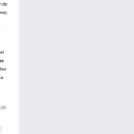
r de
amo;
el
as
ntes
ta
s en
l