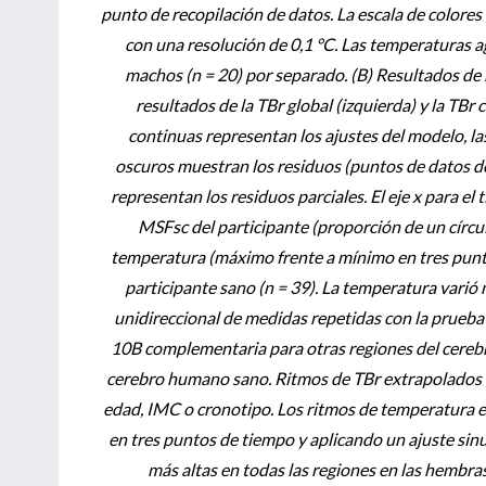
punto de recopilación de datos. La escala de colores 
con una resolución de 0,1 °C. Las temperaturas a
machos (n = 20) por separado. (B) Resultados de 
resultados de la TBr global (izquierda) y la TBr
continuas representan los ajustes del modelo, la
oscuros muestran los residuos (puntos de datos de
representan los residuos parciales. El eje x para el
MSFsc del participante (proporción de un círcul
temperatura (máximo frente a mínimo en tres punto
participante sano (n = 39). La temperatura vari
unidireccional de medidas repetidas con la prueba 
10B complementaria para otras regiones del cerebr
cerebro humano sano. Ritmos de TBr extrapolados en
edad, IMC o cronotipo. Los ritmos de temperatura 
en tres puntos de tiempo y aplicando un ajuste sin
más altas en todas las regiones en las hembras