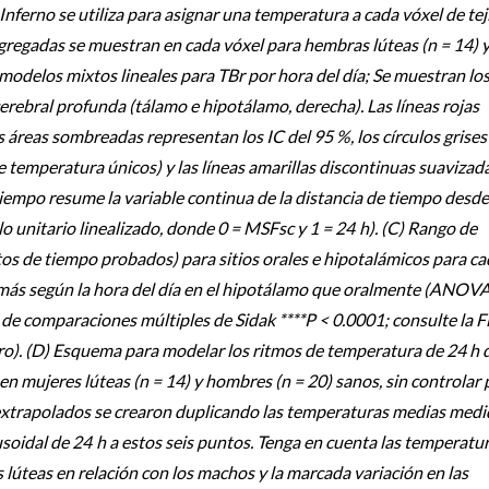
Inferno se utiliza para asignar una temperatura a cada vóxel de tej
gregadas se muestran en cada vóxel para hembras lúteas (n = 14) 
modelos mixtos lineales para TBr por hora del día; Se muestran lo
 cerebral profunda (tálamo e hipotálamo, derecha). Las líneas rojas
s áreas sombreadas representan los IC del 95 %, los círculos grises
 temperatura únicos) y las líneas amarillas discontinuas suavizad
 tiempo resume la variable continua de la distancia de tiempo desde
o unitario linealizado, donde 0 = MSFsc y 1 = 24 h). (C) Rango de
s de tiempo probados) para sitios orales e hipotalámicos para c
ó más según la hora del día en el hipotálamo que oralmente (ANOV
de comparaciones múltiples de Sidak ****P < 0.0001; consulte la Fi
o). (D) Esquema para modelar los ritmos de temperatura de 24 h 
 mujeres lúteas (n = 14) y hombres (n = 20) sanos, sin controlar 
extrapolados se crearon duplicando las temperaturas medias medi
usoidal de 24 h a estos seis puntos. Tenga en cuenta las temperatu
 lúteas en relación con los machos y la marcada variación en las