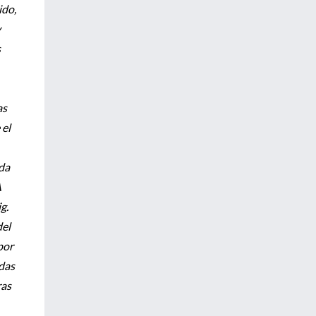
ido,
y
s
as
 el
ada
A
g.
del
por
das
ras