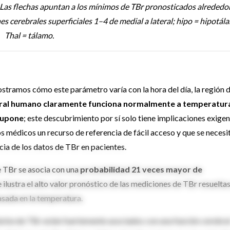
Las flechas apuntan a los mínimos de TBr pronosticados alrededo
es cerebrales superficiales 1–4 de medial a lateral; hipo = hipotál
Thal = tálamo.
amos cómo este parámetro varía con la hora del día, la región d
ebral humano claramente funciona normalmente a temperatur
 supone
; este descubrimiento por sí solo tiene implicaciones exige
os médicos un recurso de referencia de fácil acceso y que se necesi
cia de los datos de TBr en pacientes.
 TBr se asocia con una
probabilidad 21 veces mayor de
 ilustra el alto valor pronóstico de las mediciones de TBr resuelta
asada en la temperatura.
arios
de TBr están fuertemente asociados con una función cerebra