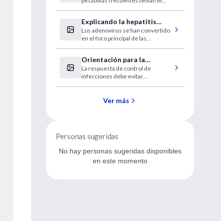
pesadillas frecuentes tenían el
prodrómicos del Parkinson
doble de probabilidades de ser
diagnosticadas con Parkinson más
Explicando la hepatitis
tarde
Los adenovirus se han convertido
inexplicable en niños
en el foco principal de las
investigaciones
Orientación para la
La respuesta de control de
atención de pacientes con
infecciones debe evitar
sospecha de viruela del
estigmatizar a la población de
simio
pacientes
Ver más
Personas sugeridas
No hay personas sugeridas disponibles
en este momento