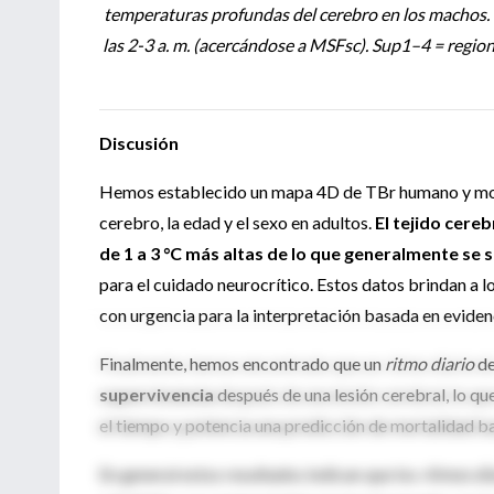
temperaturas profundas del cerebro en los machos. 
las 2-3 a. m. (acercándose a MSFsc). Sup1–4 = region
Discusión
Hemos establecido un mapa 4D de TBr humano y mostr
cerebro, la edad y el sexo en adultos.
El tejido cer
de 1 a 3 °C más altas de lo que generalmente se
para el cuidado neurocrítico. Estos datos brindan a l
con urgencia para la interpretación basada en eviden
Finalmente, hemos encontrado que un
ritmo diario
de
supervivencia
después de una lesión cerebral, lo que
el tiempo y potencia una predicción de mortalidad b
En general estos resultados indican que los
ritmos di