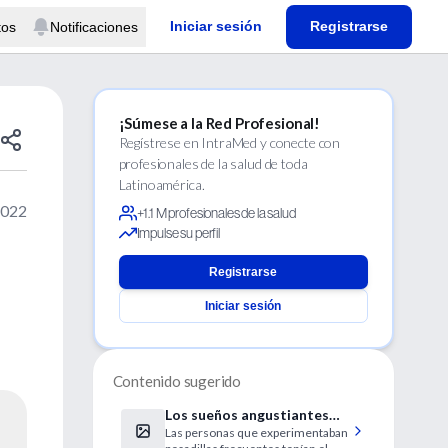
Iniciar sesión
Registrarse
tos
Notificaciones
¡Súmese a la Red Profesional!
Regístrese en IntraMed y conecte con
profesionales de la salud de toda
Latinoamérica.
2022
+1.1 M profesionales de la salud
Impulse su perfil
Registrarse
Iniciar sesión
Contenido sugerido
Los sueños angustiantes
Las personas que experimentaban
(pesadillas) podrían ser