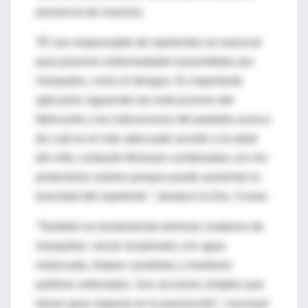
presencia de insectos.
“El uso responsable de repelentes es esencial
para prevenir enfermedades transmitidas por
mosquitos, como el dengue. Es importante
aplicarlos siguiendo las indicaciones del
fabricante y las indicaciones del pediatra acerca
de cuál es el más adecuado acorde a la edad
del niño, evitando fórmulas combinadas con los
protectores solares porque puede aumentar la
toxicidad del repelente ”, destacó la Dra. Crowe.
“También es fundamental eliminar criaderos de
mosquitos: vaciar recipientes con agua
estancada, limpiar canaletas y mantener
jardines ordenados. Son acciones simples que
tienen gran impacto en la prevención”, concluyó