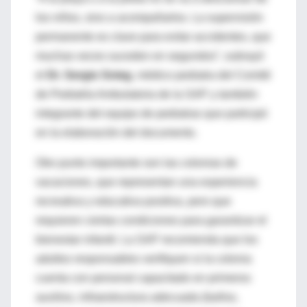
los niños, sino a acompañarlos. La supervisión
permanente es clave para evitar accidentes, que
muchas veces suceden en segundos”, subrayó
el
Dr. Sergio Snieg
, médico pediatra del Comité
de Pediatría Ambulatoria de la SAP y también
integrante del equipo de pediatras que participó
en la elaboración del documento.
Otro punto importante son las colonias de
vacaciones, que representan una experiencia
recreativa y educativa positiva, pero que
requieren ciertas condiciones para garantizar el
bienestar infantil. La SAP recomienda que los
adultos responsables verifiquen si la colonia
cuenta con personal capacitado en primeros
auxilios, infraestructura adecuada (baños,