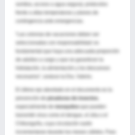
sombra, acceso a agua segura), protocolos
frente a altas temperaturas y planes de
contingencia ante emergencias.
“Las colonias de vacaciones deben ser
seleccionadas con responsabilidad: es
fundamental que haya una adecuada proporción
de adultos a cargo y que se garanticen la
hidratación, la alimentación y los descansos
necesarios”, sostuvo la Dra. Valerio.
El último eje abordado en el documento es la
prevención de
picaduras de insectos
,
especialmente de
mosquitos
que pueden
transmitir virus como el dengue, el zika o el
Chikunguña, cuya circulación suele
incrementarse durante los meses cálidos. Para