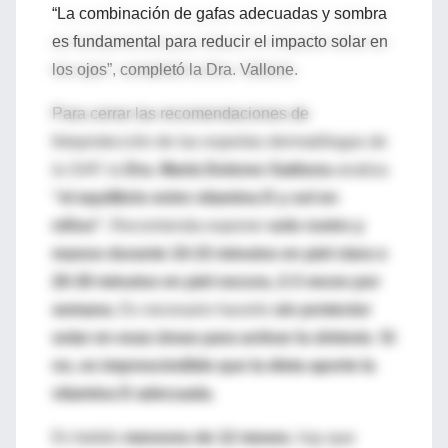
“La combinación de gafas adecuadas y sombra
es fundamental para reducir el impacto solar en
los ojos”, completó la Dra. Vallone.
Para cerrar las recomendaciones de
fotoprotección de las expertas dermatólogas de
la SAP, la
Dra. María Dolores Salduna
analiza
“el equilibrio entre vitamina D y sol en
niños".
Recomienda exponer
solo rostro y
manos durante 10-15 minutos en piel clara o
20-30 minutos en piel oscura, 2-3 veces por
semana.
Es necesario hacerlo
sin protector
solar en esas áreas para activar la síntesis
.
Si
no, es imprescindible que la dieta aporte la
vitamina D adecuada.
En bebés
menores de 12 meses
, hay que