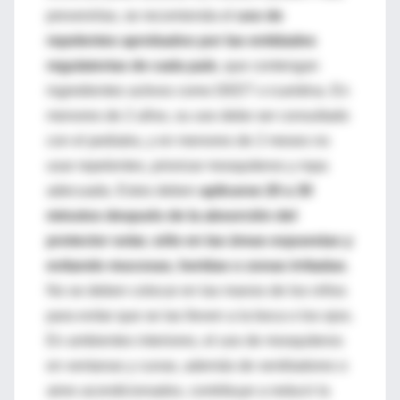
prevenirlas, se recomienda el
uso de
repelentes aprobados por las entidades
regulatorias de cada país
, que contengan
ingredientes activos como DEET o icaridina. En
menores de 2 años, su uso debe ser consultado
con el pediatra, y en menores de 2 meses no
usar repelentes, priorizar mosquiteros y ropa
adecuada. Estos deben
aplicarse 20 a 30
minutos después de la absorción del
protector solar, sólo en las áreas expuestas y
evitando mucosas, heridas o zonas irritadas
.
No se deben colocar en las manos de los niños
para evitar que se las lleven a la boca o los ojos.
En ambientes interiores, el uso de mosquiteros
en ventanas y cunas, además de ventiladores o
aires acondicionados, contribuye a reducir la