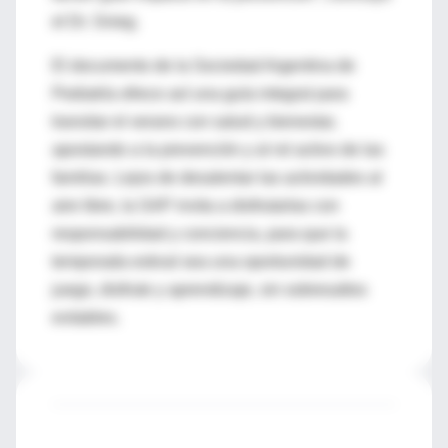
el Dr. Snieg.
El documento de la Sociedad Argentina de
Pediatría ofrece así una guía integral para
transitar el verano con salud y bienestar,
apostando a la prevención y al rol activo de las
familias. Lejos de desalentar las actividades al
aire libre, la SAP invita a disfrutarlas con
responsabilidad y conciencia, para que la
temporada estival sea una oportunidad de
juego, disfrute y aprendizaje, sin sobresaltos
evitables.