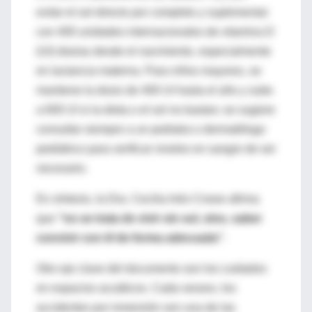
evitar el sol directo por completo y suplementar
con 400 unidades internacionales de vitamina D
(UI) diarias desde el nacimiento, especialmente
en lactancia materna. Para niños mayores, se
mantiene la dosis de 400 UI hasta el año y sube
a 600 UI si la dieta o el sol no bastan; se sugiere
consultar siempre a un pediatra o dermatólogo
pediátrico para verificar niveles en sangre de ser
necesario.
En síntesis, la Dra. Cecilia Inés Crowe afirma
que
“no se trata de vivir sin sol, sino, saber
convivir con él de forma adecuada”
.
Otro eje clave del documento son los cuidados
en espacios acuáticos. Cada verano, los
accidentes por inmersión son una de las