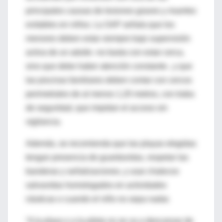
principales causas de lesiones graves y muertes
evitables en niños. La SAP señala que los
menores deben estar siempre bajo supervisión
activa de un adulto -no basta con estar cerca,
sino que debe haber atención constante-, y que
las piscinas familiares deben contar con cercos
perimetrales de al menos 1,20 metros, con traba
de seguridad, que impidan el acceso sin
vigilancia.
Además, se recomienda que las playas elegidas
tengan presencia de guardavidas, respetar las
banderas y señalizaciones, y usar chalecos
salvavidas homologados en actividades
náuticas o cuando el niño no sepa nadar.
“A la playa o a la pileta no se va a descansar de