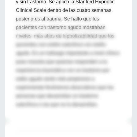
y sin trastorno. Se aplicó la Stanford Hypnotic
Clinical Scale dentro de las cuatro semanas
posteriores al trauma. Se hallo que los
pacientes con trastorno agudo mostraban
niveles más altos de hipnotizabilidad que los
pacientes con estrés subclínico sin estrés
agudo. Es un hallazgo importante a nivel clínico
pues muestra que quienes responden a la
experiencia traumática con un trastorno por
estés agudo serán más propensos a
experimentar fenómenos disociativos que las
personas que desarrollan un trastorno
subclínico o las que no lo desarrollan.