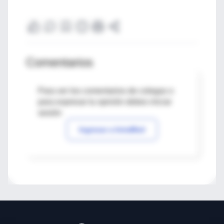
Comentarios
Para ver los comentarios de colegas o
para expresar tu opinión debes iniciar
sesión
Ingresar a IntraMed