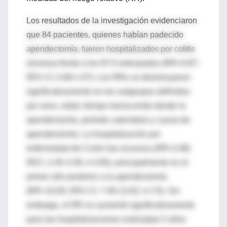
Los resultados de la investigación evidenciaron
que 84 pacientes, quienes habían padecido
apendectomía, fueron hospitalizados por colitis
ulcerosa frente a los 97.0 anticipados (RR+0.87;
95% CI, 0.69-1.07). Los RRs no disminuyeron
significativamente en los subgrupos definidos
por sexo, edad, tiempo transcurrido desde la
apendectomía, período calendario y causa de
apendectomía. La hospitalización por
enfermedad de Crohn fue excesiva (RR=2.88;
95CI, 2.45-3.39; n=150), principalmente en el
primer año posterior a la apendectomía
(RR+10.83; 95% CI, 7.49-13.62; n=73). Sin
embargo, el RR no aumentó significativamente
para las hospitalizaciones realizadas 5 años