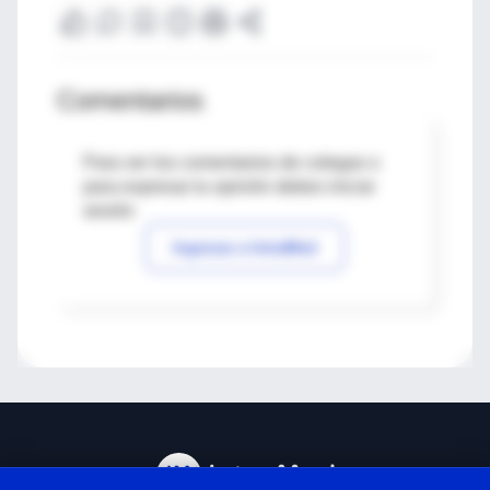
Comentarios
Para ver los comentarios de colegas o
para expresar tu opinión debes iniciar
sesión
Ingresar a IntraMed