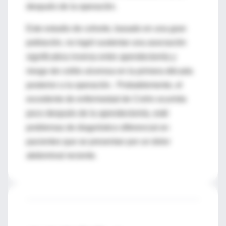
después de la operación.
Este estudio de cohorte, basado en una gran
población, no logró sustentar una asociación
significativa inversa entre apendectomía y
riesgo de colitis ulcerosa en la primera década
posterior a la operación. Probablemente, el
excedente de enfermedad de Crohn ocurrida
poco después de la apendectomía, esté
problemas de diagnóstico diferencial en
pacientes que se presentan por un dolor
abdominal reciente.