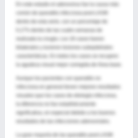
En este estudio el adenovirus fue la causa más
común de queratitis infecciosa post-LASIK
dentro de esta serie, con un porcentaje de
0,17% dentro de las cuatro semanas de
realizada la cirugía. Los 18 casos fueron
bilaterales y tuvieron lesiones subepiteliales
características. En todos los casos se recupero
la agudeza visual mejor corregida de línea base.
Aunque los pacientes con queratitis no
infecciosa en general tienen mejores resultados
visuales que los casos de etiología infecciosa,
la diferencia no fue estadísticamente
significativa, en especial debido a los buenos
resultados de las infecciones adenovirales.
La gran mayoría de las queratitis post-LASIK