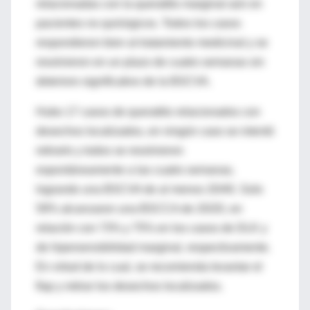
relacionadas con la queratitis marginal aún en
pacientes no quirúrgicos. Todos los casos
respondieron bien al tratamiento medicinal y se
resolvieron en un plazo de cuatro semanas sin
deterioro significativo de la BSCVA.
Hubo 17 casos de queratitis relacionados con
desechos localizados, en ningún caso se intentó
retirarlo y todos se resolvieron
espontáneamente a las cuatro semanas,
logrando una BSCVA de al menos 20/40. Solo
59% alcanzaron una BSCCA de 20/20, en
relación con 73% y 75% en los casos de DLK y
de hipersensibilidad marginal, respectivamente.
En virtud de lo cual, se recomienda levantar el
flap y retirar los desechos localizados.