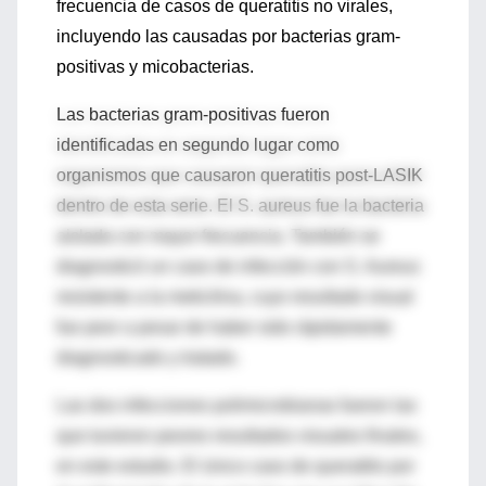
frecuencia de casos de queratitis no virales,
incluyendo las causadas por bacterias gram-
positivas y micobacterias.
Las bacterias gram-positivas fueron
identificadas en segundo lugar como
organismos que causaron queratitis post-LASIK
dentro de esta serie. El S. aureus fue la bacteria
aislada con mayor frecuencia. También se
diagnosticó un caso de infección con S. Aureus
resistente a la meticilina, cuyo resultado visual
fue peor a pesar de haber sido rápidamente
diagnosticado y tratado.
Las dos infecciones polimicrobianas fueron las
que tuvieron peores resultados visuales finales,
en este estudio. El único caso de queratitis por