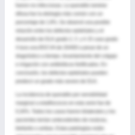
fueron no infecciosas. La queratitis lamelar
difusa fue la etiología más común con un
porcentaje de 1.8%. Se observó una posible
relación entre los defectos epiteliales y el
desarrollo de DLK grado 2, 3 y 4. El caso grado
4 tuvo una BSCVA de 20/400 a pesar de un
diagnóstico a tiempo, levantamiento del colgajo
e irrigación con antibióticos fortificados. En
conclusión, los defectos epiteliales pueden
predecir un grado más severo de DLK.
La incidencia de queratitis por sensibilidad
marginal a estafilococos en esta serie fue de
0,34%. Todos los casos fueron bilaterales y los
pacientes tenían antecedentes de rosácea,
blefaritis o ambas. Estas patologías están