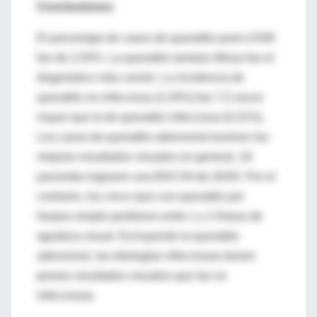
Conclusiones:
El porcentaje de casos de queratitis post-LASIK
fue de 2,55%. La queratitis lamelar difusa fue el
diagnóstico más común. La incidencia de
queratitis no infecciosa (2,34%) fue 7,5 veces
mayor que la de queratitis infecciosa (0,31%).
Los casos de queratitis adenoviral tuvieron los
mejores resultados visuales en general, 18
pacientes lograron una BSCVA de 20/20. Por el
contrario, los cinco ojos con queratitis por
herpes simple perdieron entre 1 y 2 líneas de
agudeza visual. Excluyendo la queratitis
adenoviral, las etiologías infecciosas tienen
peores resultados visuales que las no
infecciosas.