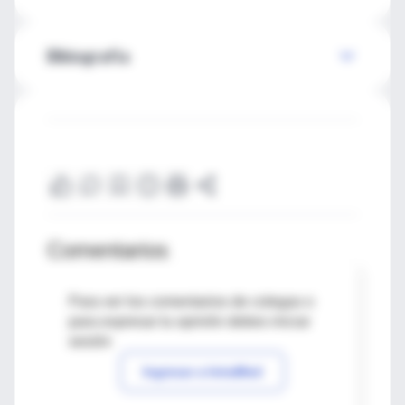
Bibiografía
Comentarios
Para ver los comentarios de colegas o
para expresar tu opinión debes iniciar
sesión
Ingresar a IntraMed