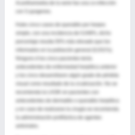
Acanthamoeba de la serie fue una co-infección
con S pyogenes.
Hubo cinco casos de queratitis por herpes
simple, con una incidencia de 0,048%, dicho
porcentaje resulta 50% más elevado que los
informados en la población general (0,031%).
Ninguno d los cinco pacientes tenía
antecedentes de enfermedad herpética anterior
y los cinco desarrollaron algún grado de pérdida
visual como resultado de la cicatrización. No se
recomienda la LASIK en pacientes con
antecedentes de dermatitis o queratitis herpética
y en caso de realizarse la cirugía se recomienda
la administración profiláctica de agentes
antivirales.