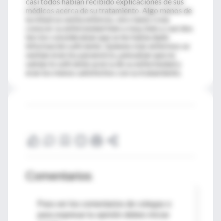
casi todos habían recibido explicaciones de sus
médicos acerca de su tratamiento. Algo menos de
la mitad se sentía enfermo, otro tanto creía
conocer su enfermedad bien o muy bien y casi dos
tercios consideraban que se les había dado
información suficiente. Quienes más enfermos se
sentían eran los paranoicos, pensaban que no
sabían lo suficiente acerca de su enfermedad y
eran los menos satisfechos con su tratamiento.
Comentarios
Para ver los comentarios de colegas o
para expresar tu opinión debes iniciar