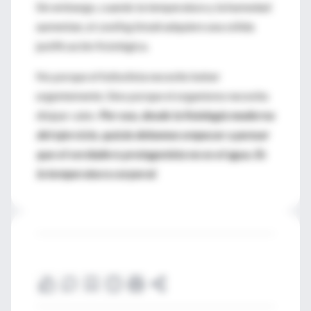
Sin embargo, cuando la temperatura y la humedad
aumentan, el
cooling break
adquiere una sólida
justificación fisiológica.
No porque el futbolista necesite beber
urgentemente. Sino porque el organismo necesita
disipar calor.
Por eso, desde la fisiología moderna
del ejercicio, quizás debamos empezar a pensar
que el verdadero protagonista no es el agua. Es
la temperatura corporal.