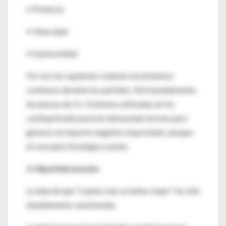
• Potencia
• Velocidad
• Explosividad
Por eso los suplentes realizan movimientos
continuos durante los partidos. Afortunadamente,
las pausas de 2 o 3 minutos utilizadas en los
cooling breaks
parecen demasiado breves para
generar un impacto negativo importante, aunque
el concepto fisiológico existe.
3. Hiperhidratación
La idea de que "cuanto más se bebe, mejor" ha sido
ampliamente cuestionada.