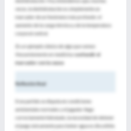
deshidratación. Hoy entendemos que, muchas
veces, la deshidratación es simplemente un
marcador de un fenómeno más profundo: el
aumento de la carga térmica y de la temperatura
corporal central.
Es un ejemplo clásico de algo que vemos
frecuentemente en medicina:
confundir el
marcador con la causa
Reflexión final
Si un partido se disputa en condiciones
ambientales normales y el jugador llega
correctamente hidratado, la necesidad de detener
el juego únicamente para beber agua es discutible.