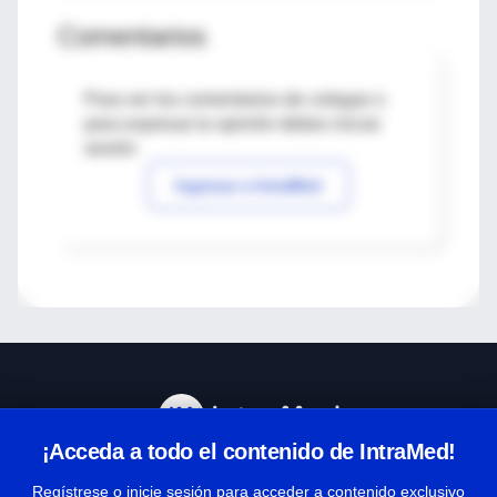
Comentarios
Para ver los comentarios de colegas o
para expresar tu opinión debes iniciar
sesión
Ingresar a IntraMed
¡Acceda a todo el contenido de IntraMed!
Centro de Ayuda
Regístrese o inicie sesión para acceder a contenido exclusivo