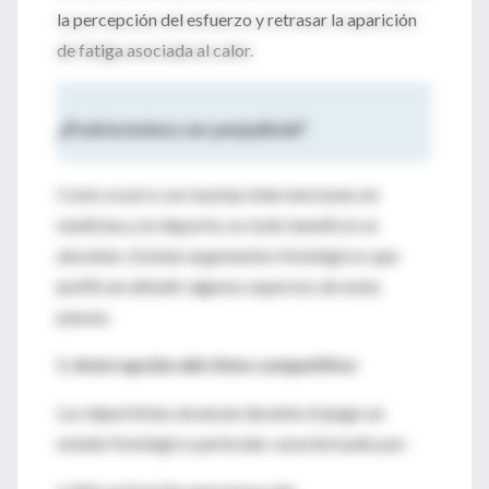
la percepción del esfuerzo y retrasar la aparición
de fatiga asociada al calor.
¿Podría incluso ser perjudicial?
Como ocurre con muchas intervenciones en
medicina y en deporte, no todo beneficio es
absoluto. Existen argumentos fisiológicos que
justifican debatir algunos aspectos de estas
pausas.
1. Interrupción del ritmo competitivo
Los deportistas alcanzan durante el juego un
estado fisiológico particular caracterizado por: