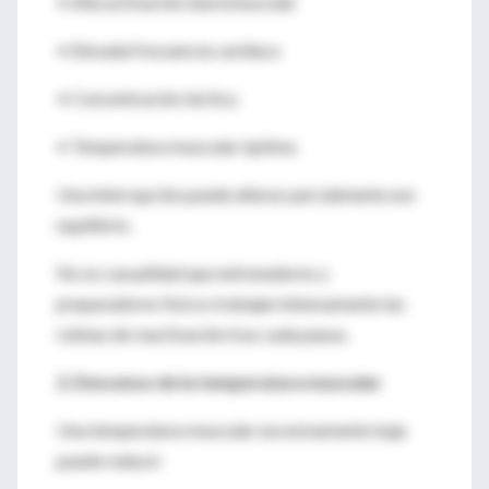
• Alta activación neuromuscular
• Elevada frecuencia cardíaca
• Concentración táctica
• Temperatura muscular óptima
Una interrupción puede alterar parcialmente ese
equilibrio.
No es casualidad que entrenadores y
preparadores físicos trabajen intensamente las
rutinas de reactivación tras cada pausa.
2. Descenso de la temperatura muscular
Una temperatura muscular excesivamente baja
puede reducir: