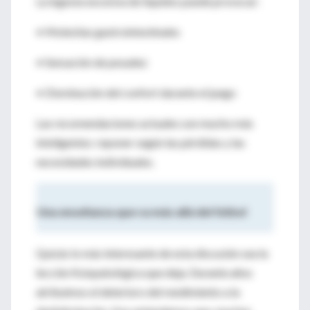
La ingesta excesiva de líquidos puede provocar:
• Molestias gastrointestinales
• Sensación de pesadez
• Disminución del confort durante el juego
Las recomendaciones actuales son mucho más
inteligentes: reponer según las pérdidas y las
necesidades individuales.
Una enseñanza que va más allá del fútbol
Quizás lo más interesante de esta discusión sea la
lección fisiopatológica que deja. Durante años
atribuimos el deterioro del rendimiento a la