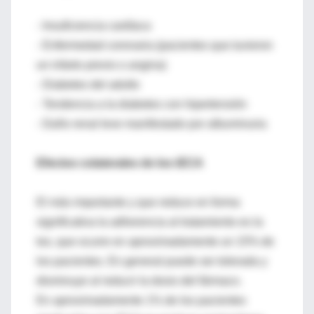
- Insuficiencia cardíaca
- Enfermedad coronaria (pacientes que tuvieron
un infarto previo o angina)
- Diabetes del adulto
- Tendencia a la diabetes con hipertensión
- Daño renal leve manifestado por albuminuria
Efectos colaterales de los iECA
El más importante y que reduce en forma
significativa la adherencia al tratamiento es la
tos, que ocurre en aproximadamente un 15% de
los pacientes. En general puede ser tolerada y
disminuye al reducir la dosis del fármaco.
En aproximadamente 1% de los pacientes