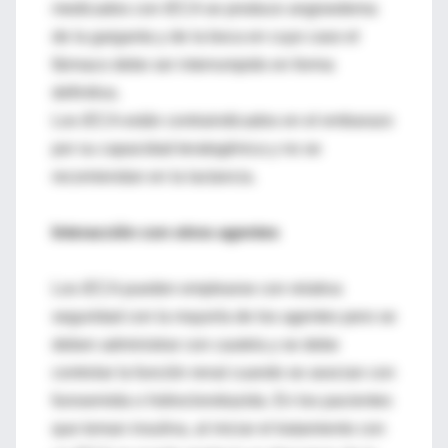
medicados con iECA se produce angioedema
de la garganta y de la boca en cuyo caso el
fármaco debe ser interrumpido en forma
definitiva.
Los iECA están contraindicados en el embarazo
por su capacidad teratogénica y no se
recomiendan en la lactancia.
Interacción con otros agentes
Los iECA pueden emplearse con relativa
seguridad con la mayoría de los agentes pero se
deben administrar con cautela y se debe
controlar la función renal cuando se asocian con
furosemida o hidroclorotiazida. En los pacientes
que toman insulina, al iniciar el tratamiento con