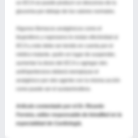
un iECA se puede producir un descenso de la
glucemia por debajo de los valores normales.
Algunos fármacos analgésicos como el
ibuprofeno y naproseno le restan efectividad al
iECA y esto debe ser tenido en cuenta por el
médico tratante, quién en lugar de suspender,
aumentar la dosis del iECA o agregar otro
antihipertensivo deberá reemplazar el
analgésico por otro agente con la misma acción
como puede ser el acetaminofeno.
Artículo comentado por el Dr. Ricardo
Ferreira, editor responsable de IntraMed en la
especialidad de Cardiología.