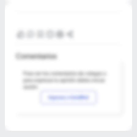
Comentarios
Para ver los comentarios de colegas o
para expresar tu opinión debes iniciar
sesión
Ingresar a IntraMed