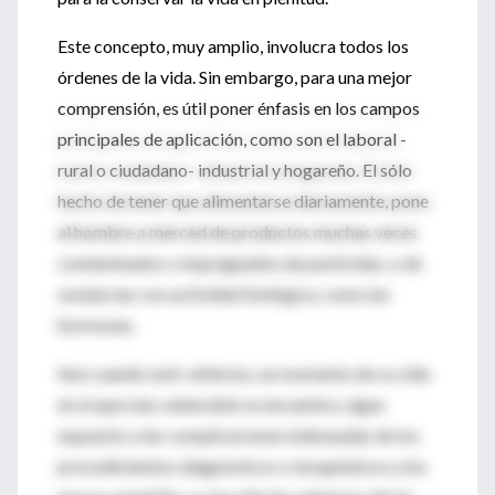
Este concepto, muy amplio, involucra todos los
órdenes de la vida. Sin embargo, para una mejor
comprensión, es útil poner énfasis en los campos
principales de aplicación, como son el laboral -
rural o ciudadano- industrial y hogareño. El sólo
hecho de tener que alimentarse diariamente, pone
al hombre a merced de productos muchas veces
contaminados o impregnados de pesticidas, o de
sustancias con actividad biológica, como las
hormonas.
Aun cuando esté enfermo, un momento de su vida
en el que más vulnerable se encuentra, sigue
expuesto a las complicaciones indeseadas de los
procedimientos diagnósticos o terapéuticos a los