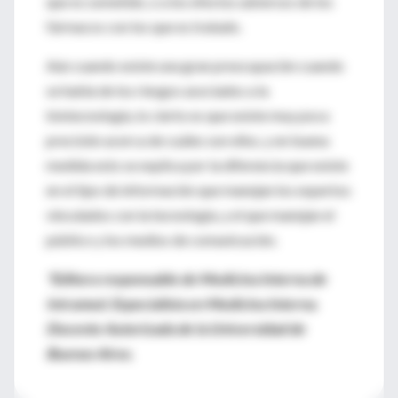
que es sometido, o a los efectos adversos de los
fármacos con los que es tratado.
Aún cuando existe una gran preocupación cuando
se habla de los riesgos asociados a la
biotecnología, lo cierto es que existe muy poca
precisión acerca de cuáles son ellos, y en buena
medida esto se explica por la diferencia que existe
en el tipo de información que manejan los expertos
vinculados con la tecnología, y el que manejan el
público y los medios de comunicación.
*Editora responsable de Medicina Interna de
Intramed. Especialista en Medicina Interna.
Docente Autorizada de la Universidad de
Buenos Aires.