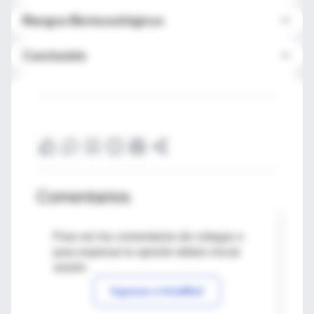
Riesgos Biotecnológicos
Conclusión
Comentarios
Para ver los comentarios de colegas o
para expresar tu opinión debes iniciar
sesión
Ingresar a IntraMed