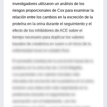
investigadores utilizaron un análisis de los
riesgos proporcionales de Cox para examinar la
relación entre los cambios en la excreción de la
proteína en la orina durante el seguimiento y el
efecto de los inhibidores de ACE sobre el
tiempo necesario para duplicar los valores
basales de creatinina en suero o el inicio de la
enfermedad renal en estadio final.
El promedio (media) de la excreción basal de la
proteína en la orina fue de 1.8 (0.94)g/día.
Los pacientes con valores iniciales más
elevados de excreción de la proteína en la orina
tuvieron una reducción más importante en la
proteinuria durante el seguimiento en
asociación con el tratamiento, con los