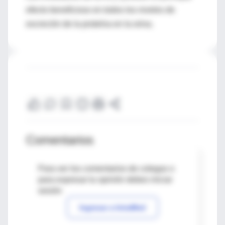
efecto beneficioso en todos los niveles de
excreción de la proteína en la orina.
Comentarios
Para ver los comentarios de colegas o
para expresar tu opinión debes iniciar
sesión
Ingresar a IntraMed