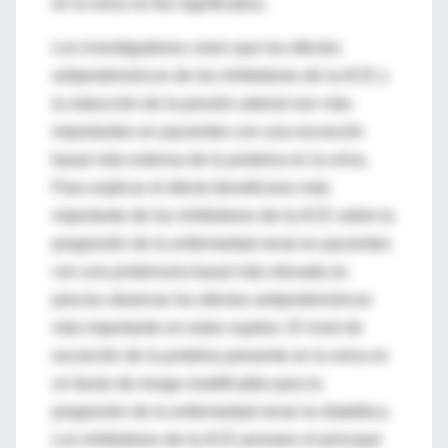
en la orina no fue significativa.
Los investigadores creen que los efectos
antiproteinúricos de los inhibidores de la ACE y
la reducción de la presión arterial son más
importantes en pacientes con una excreción
basal más extensa de la proteína en la orina.
Para explicar el efecto beneficioso más
importante de los inhibidores de la ACE sobre la
progresión de la enfermedad renal en pacientes
con una proteinuria basal más elevada es
preciso observar los efectos antiproteinúricos
más importante en estos sujetos. El nivel de
excreción de la proteína presente en la orina es
un factor de riesgo modificable para la
progresión de la enfermedad renal no diabética.
Los inhibidores de la ACE proveen el principal