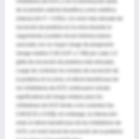
inhibidores de ACE y con la disminución tanto
de la presión arterial diastólica como sistólica
(interacción P < 0.001). Un nivel más elevado de
excreción de proteína en la orina durante el
seguimiento (cambio inicial mínimo) estuvo
asociado con un mayor riesgo de progresión
(riesgo relativo 5.56 (3.87 a 7.98) por cada 1.0
g/día de excreción de proteína más elevada).
Luego de controlar los niveles de excreción de
la proteína en la orina, el efecto beneficioso de
los inhibidores de ACE continuaron siendo
significativos (el riesgo relativo para los
inhibidores de ACE frente a los controles fue
0.66 [0.52 a 0.83]); sin embargo, la interacción
entre el efecto beneficioso de los inhibidores de
ACE y el nivel inicial de excreción de la proteína