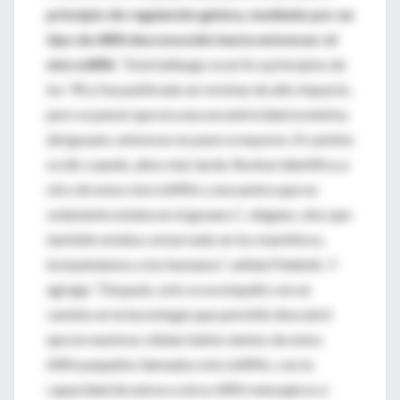
principio de regulación génica, mediado por un
tipo de ARN desconocido hasta entonces: el
microARN.
“Este hallazgo ocurrió a principios de
los '90 y fue publicado en revistas de alto impacto,
pero se pensó que era una excentricidad evolutiva
del gusano, entonces no pasó a mayores. El cambio
se dio cuando, años más tarde, Ruvkun identifica a
otro de estos microARNs y encuentra que no
solamente estaba en el gusano C. elegans, sino que
también estaba conservado en los mamíferos,
incluyéndonos a los humanos”, señala Palatnik. Y
agrega: “Después, esto se acompañó con un
cambio en la tecnología que permitió descubrir
que en nuestras células había cientos de estos
ARN pequeños llamados microARNs, con la
capacidad de unirse a otros ARN mensajeros e