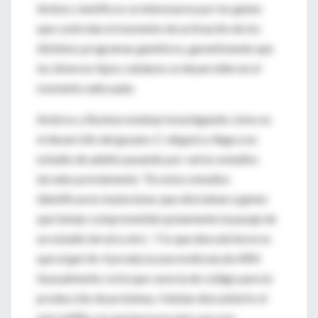
Ambos científicos se interesaron por los genes
que controlan el momento de activación de los
distintos programas genéticos, garantizando que
los diversos tipos celulares se desarrollen en el
momento adecuado.
Ambros y Ruvkun estaban investigando cómo es
el desarrollo del gusano
C. elegans
y llega a un
estadio de adulto pasando por varios estadios
larvales previamente. “En estos estudios
identificaron mutaciones que afectaban a genes
que tenían comprometido justamente el pasaje de
un estadio larval a otro. Y lo que descubrieron es
que el gen lin-4 producía una molécula de ARN
inusualmente corta que carecía de código para la
producción de proteínas. Habían descubierto el
microARN y lo que hacía en este caso era