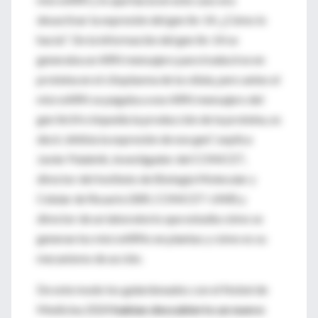
desactivar la expresión del gen lin-14. ¿Cómo lo
hacía? De la información del gen lin-14 se
generaba un ARN mensajero para traducirse en
proteína en el citoplasma de la célula, pero antes el
microARN se pegaba a ese ARN mensajero del
gen lin14 e impedía la producción de la proteína, es
decir, inhibía la expresión de ese gen”, explica
Javier Palatnik, investigador del CONICET,
director del Instituto de Biología Molecular y
Celular de Rosario (IBR, CONICET-UNR) y
director de un laboratorio que estudia cómo se
generan los microARNs en plantas y cómo es su
mecanismo de acción.
De este modo los galardonados con el Nobel de
Medicina 2024
habían descubierto un nuevo