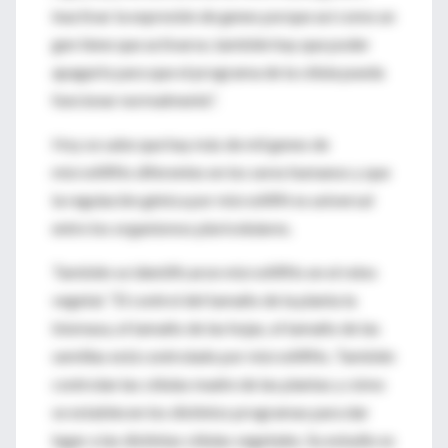
inactivar la expresión de genes porque así como un
gen tiene que activarse, también hay que poder
apagarlo para que el programa de la célula pueda
funcionar normalmente”.
Hoy se sabe que hay más de mil genes de
microARNs diferentes en los seres humanos y que
la regulación génica por microARN es universal
entre los organismos pluricelulares.
También se identificaron microARNs en el reino
vegetal. “El control del tamaño de la planta la
biomasa, el tamaño de las hojas, el tamaño de las
semillas está controlado por microARNs. También
controlan las células madre de las plantas y cómo
se establecen los distintos programas para dar
lugar a las distintas células vegetales. Su estudio es