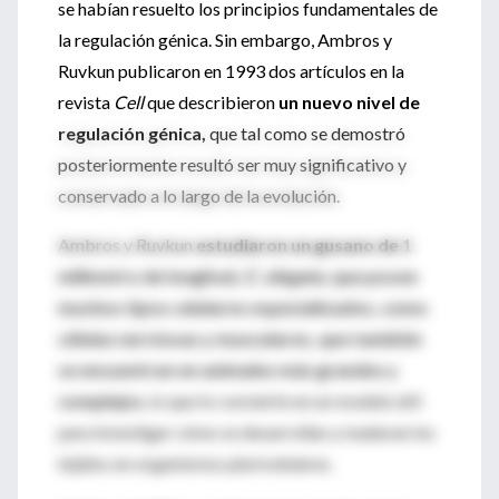
se habían resuelto los principios fundamentales de
la regulación génica. Sin embargo, Ambros y
Ruvkun publicaron en 1993 dos artículos en la
revista
Cell
que describieron
un nuevo nivel de
regulación génica,
que tal como se demostró
posteriormente resultó ser muy significativo y
conservado a lo largo de la evolución.
Ambros y Ruvkun
estudiaron un gusano de 1
milímetro de longitud,
C. elegans
, que posee
muchos tipos celulares especializados, como
células nerviosas y musculares, que también
se encuentran en animales más grandes y
complejos
, lo que lo convierte en un modelo útil
para investigar cómo se desarrollan y maduran los
tejidos en organismos pluricelulares.