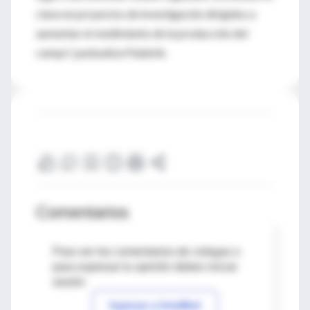
clave en proyectos de investigación dirigidos a
aumentar el rendimiento de la producción del
campo”, puntualiza Palatnik.
Comentarios
Para ver los comentarios de colegas o
para expresar tu opinión debes iniciar
sesión
Ingresar a IntraMed