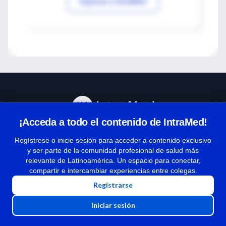
Ingresar a IntraMed
¡Acceda a todo el contenido de IntraMed!
Centro de Ayuda
Regístrese o inicie sesión para acceder a contenido exclusivo
y ser parte de la comunidad profesional de salud más
relevante de Latinoamérica. Un espacio para conectar,
Términos y condiciones
compartir e intercambiar experiencias entre colegas.
| Políticas de privacidad
Registrarse
| Todos los derechos reservados | Copyright 1997-2026
Iniciar sesión