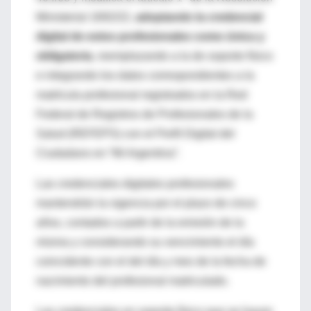
Ministerial 1692/22,
adoptando la credencial
digital de estos profesionales como única y
obligatoria
, reemplazando a la de soporte físico
e integrando los datos correspondientes a la
matrícula profesional registrados en la Red
Federal de Registros de Profesionales de la
Salud (REFEPS) con el Perfil Digital del
Ciudadano en “Mi Argentina”.
Las credenciales digitales profesionales
mantendrán la vigencia por el plazo de cinco
años, contados a partir de la emisión de la
misma y considerando su vencimiento el día
coincidente con el del día y mes de la fecha de
nacimiento del profesional matriculado.