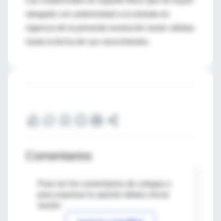
Las credenciales en soporte físico que se hayan
otorgado con anterioridad a la entrada en
vigencia de la presente resolución serán válidas
hasta la fecha de sus vencimientos.
Comentarios
Para ver los comentarios de colegas o
para expresar tu opinión debes iniciar
sesión