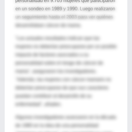
personalidad en 9.705 mujeres que participaron
en un sondeo en 1989 y 1990. Luego realizaron
un seguimiento hasta el 2003 para ver quiénes
desarrollaban cáncer de mama.
"Los actuales resultados indican que las
mujeres no deberían preocuparse por un posible
impacto de factores asociados a su
personalidad sobre el riesgo de cáncer de
mama", aseguraron los investigadores.
"Además, las mujeres con cáncer mamario no
deberían preocuparse de que sus caracteres
puedan contribuir al desarrollo de su
enfermedad", añaden.
Algunos investigadores avanzaron en la década
de 1980 en la idea de una personalidad