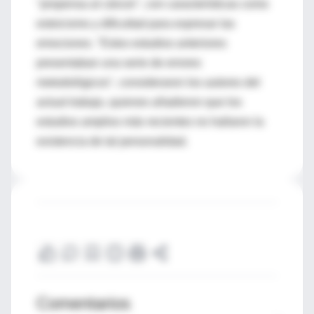
"propensa al cáncer", con características como
estoicismo y dificultad para expresar las
emociones. "Estos estudios anteriores
presentaban una serie de errores
metodológicos", consideraron los autores del
actual trabajo, quienes añadieron que los
estudios amplios más recientes no hallaron la
existencia de tal personalidad.
Comentarios