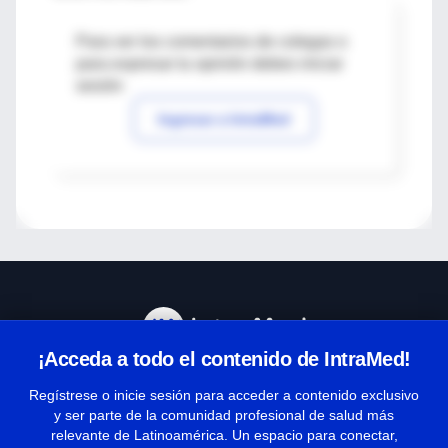
Para ver los comentarios de colegas o
para expresar tu opinión debes iniciar
sesión
Ingresar a IntraMed
¡Acceda a todo el contenido de IntraMed!
Centro de Ayuda
Regístrese o inicie sesión para acceder a contenido exclusivo
y ser parte de la comunidad profesional de salud más
relevante de Latinoamérica. Un espacio para conectar,
Términos y condiciones