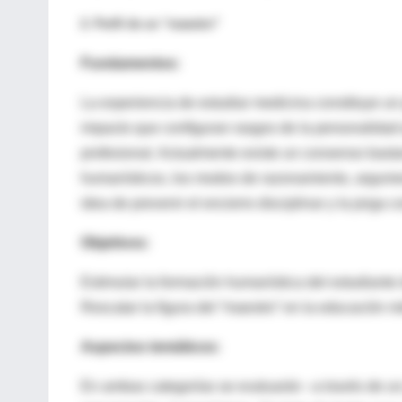
2. Perfil de un “maestro”
Fundamentos:
La experiencia de estudiar medicina constituye un
impacto que configuran rasgos de la personalidad q
profesional. Actualmente existe un consenso basta
humanísticos, los modos de razonamiento, argume
idea de prevenir el encierro disciplinar y la jerg
Objetivos:
Estimular la formación humanística del estudiante
Rescatar la figura del “maestro” en la educación 
Aspectos temáticos:
En ambas categorías se evaluarán –a través de un 