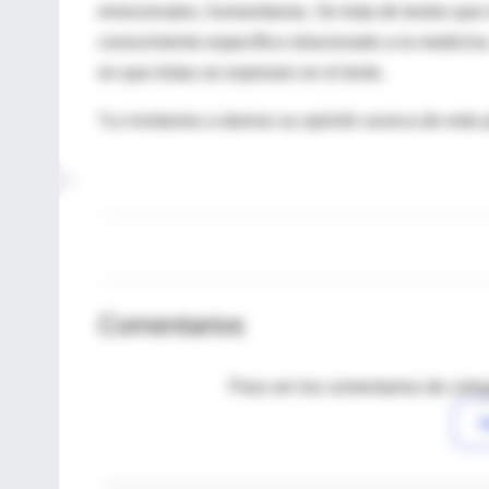
emocionales, humanitarias. Se trata de textos que 
conocimiento específico relacionado a la medicina.
en que éstas se expresen en el texto.
*Lo invitamos a darnos su opinión acerca de este 
Comentarios
Para ver los comentarios de coleg
I