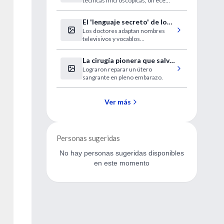
técnicas microscópicas, ofrece
imágenes más nítidas.
El 'lenguaje secreto' de los
Los doctores adaptan nombres
médicos
televisivos y vocablos
informáticos para su día a día
La cirugía pionera que salvó
Lograron reparar un útero
una vida
sangrante en pleno embarazo.
Ver más
Personas sugeridas
No hay personas sugeridas disponibles
en este momento