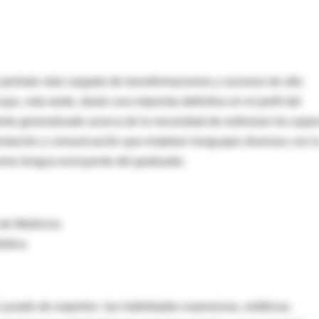
 período vital cargado de transformaciones y sucesos de alto
ue, más tarde, darán una impronta definitiva en el perfil del
nte generalizado acerca de la necesidad de estimular los aspe
ntación y comunicación que empleen lenguajes diversos con l
a como lengua excluyente del graduado.
 de Medicina
médica
jurado de expertos- las habilidades expresivas, estéticas,