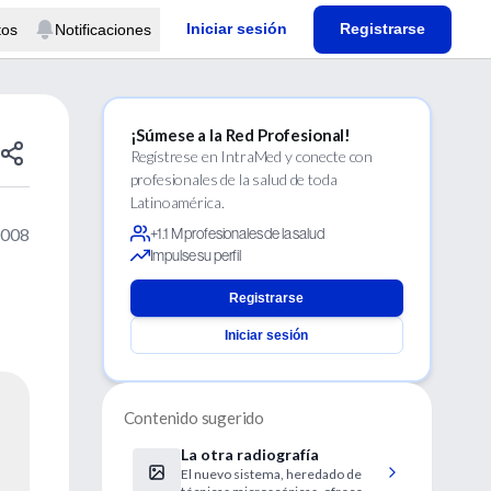
Iniciar sesión
Registrarse
tos
Notificaciones
¡Súmese a la Red Profesional!
Regístrese en IntraMed y conecte con
profesionales de la salud de toda
Latinoamérica.
2008
+1.1 M profesionales de la salud
Impulse su perfil
Registrarse
Iniciar sesión
Contenido sugerido
La otra radiografía
El nuevo sistema, heredado de