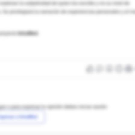
exploran la subjetividad de quien los escribe y no su nivel de
 Se privilegiará la narración de experiencias personales y el 
proyecto
IntraMed
.
as o para expresar tu opinión debes iniciar sesión
ngresar a IntraMed