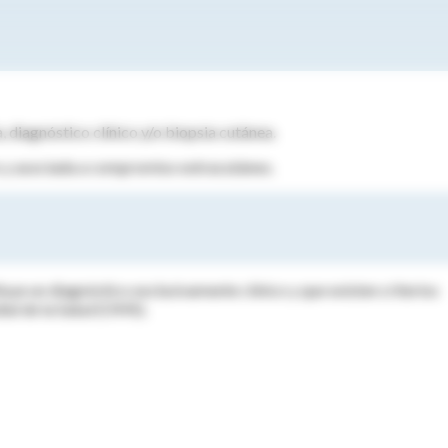
, diagnóstico clínico y/o biopsia cutánea.
s y asociada a compromiso extracutáneo.
tuye un diagnóstico exclusivamente clínico y que existen criterios
al de la Salud (OMS).