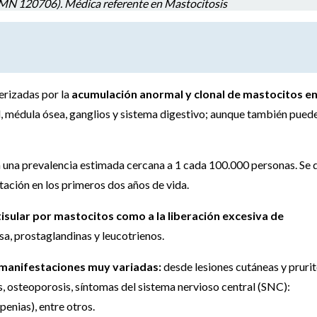
MN 120706). Médica referente en Mastocitosis
erizadas por la
acumulación anormal y clonal de mastocitos e
, médula ósea, ganglios y sistema digestivo; aunque también pued
n una prevalencia estimada cercana a 1 cada 100.000 personas. Se 
tación en los primeros dos años de vida.
 tisular por mastocitos como a la liberación excesiva de
sa, prostaglandinas y leucotrienos.
manifestaciones muy variadas:
desde lesiones cutáneas y pruri
s, osteoporosis, síntomas del sistema nervioso central (SNC):
enias), entre otros.