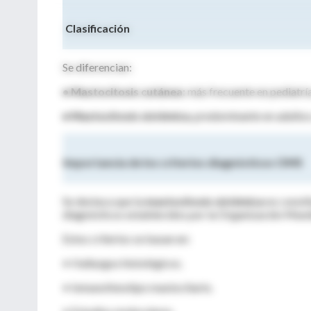
Clasificación
Se diferencian:
• Mastocitosis cutánea
: más frecuente en pediatría
• Mastocitosis sistémica
, predominante en adulto
Importancia de los criterios diagnósticos OMS
Se destaca que la
mastocitosis sistémica
no consti
diagnósticos establecidos por la Organización Mundi
Estos criterios se basan en:
• Hallazgos histológicos.
• Inmunofenotipo mastocitario.