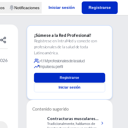
Iniciar sesión
Registrarse
tos
Notificaciones
¡Súmese a la Red Profesional!
Regístrese en IntraMed y conecte con
profesionales de la salud de toda
Latinoamérica.
2026
+1.1 M profesionales de la salud
Impulse su perfil
Registrarse
Iniciar sesión
Contenido sugerido
Contracturas musculares
Tradicionalmente, hablamos de
en la lumbalgia: ¿qué son y