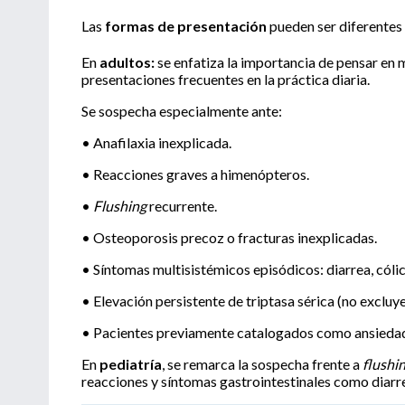
Las
formas de presentación
pueden ser diferentes 
En
adultos:
se enfatiza la importancia de pensar en 
presentaciones frecuentes en la práctica diaria.
Se sospecha especialmente ante:
• Anafilaxia inexplicada.
• Reacciones graves a himenópteros.
•
Flushing
recurrente.
• Osteoporosis precoz o fracturas inexplicadas.
• Síntomas multisistémicos episódicos: diarrea, cólic
• Elevación persistente de triptasa sérica (no excluye
• Pacientes previamente catalogados como ansiedad, c
En
pediatría
, se remarca la sospecha frente a
flushi
reacciones y síntomas gastrointestinales como diarre