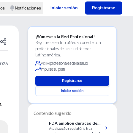
Iniciar sesión
Registrarse
tos
Notificaciones
¡Súmese a la Red Profesional!
Regístrese en IntraMed y conecte con
profesionales de la salud de toda
Latinoamérica.
2026
+1.1 M profesionales de la salud
Impulse su perfil
e
Registrarse
Iniciar sesión
o,
Contenido sugerido
FDA ampliou duração de
Atualização regulatória traz
uso do implante de