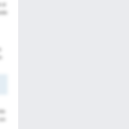
 al
ando
o
n
nta
con