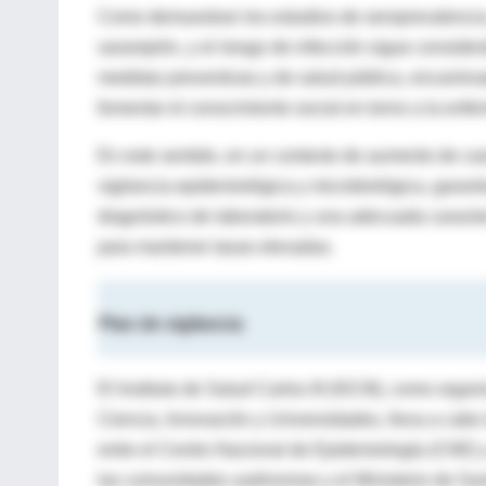
Como demuestran los estudios de seroprevalencia,
sarampión, y el riesgo de infección sigue conside
medidas preventivas y de salud pública, encaminad
fomentar el conocimiento social en torno a la enf
En este sentido, en un contexto de aumento de ca
vigilancia epidemiológica y microbiológica, garan
diagnóstico de laboratorio y una adecuada carac
para mantener tasas elevadas.
Plan de vigilancia
El Instituto de Salud Carlos III (ISCIII), como org
Ciencia, Innovación y Universidades, lleva a cabo 
entre el Centro Nacional de Epidemiología (CNE) 
las comunidades autónomas y el Ministerio de San