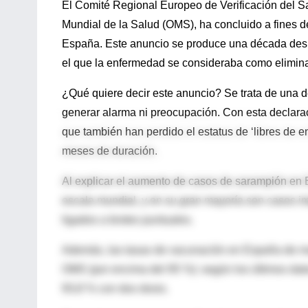
El Comité Regional Europeo de Verificación del S
Mundial de la Salud (OMS), ha concluido a fines d
España. Este anuncio se produce una década despué
el que la enfermedad se consideraba como elimin
¿Qué quiere decir este anuncio? Se trata de una de
generar alarma ni preocupación. Con esta declara
que también han perdido el estatus de ‘libres de
meses de duración.
Al explicar el aumento de casos de sarampión en E
escala mundial, y en su gran mayoría son casos im
ligados a brotes puntuales.
Además, las tasas de vacunación en España de ma
OMS (por encima del 95 %): según los últimos dato
93,8 % con dos dosis.