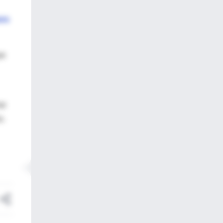
ara
ue
ar
s.