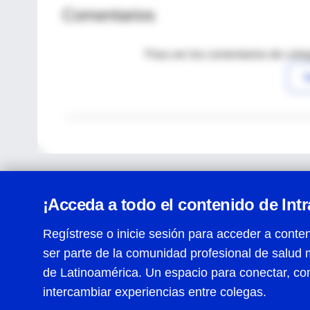
Comentarios
Para ver los comentarios de coleg
I
¡Acceda a todo el contenido de Int
Regístrese o inicie sesión para acceder a conten
ser parte de la comunidad profesional de salud 
Centro de Ayuda
de Latinoamérica. Un espacio para conectar, co
Términos y condiciones
| Políticas de privacidad
| Todos
intercambiar experiencias entre colegas.