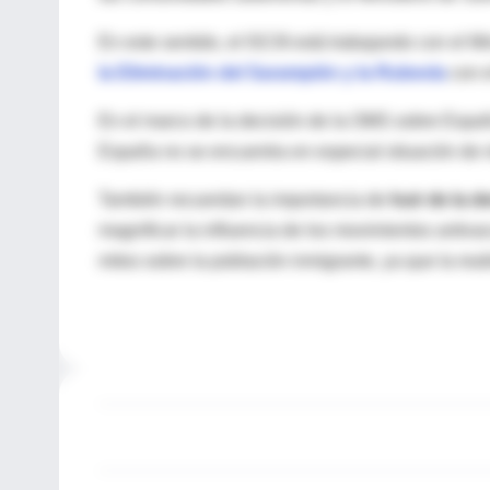
En este sentido, el ISCIII está trabajando con el M
la Eliminación del Sarampión y la Rubeola
con e
En el marco de la decisión de la OMS sobre Españ
España no se encuentra en especial situación de r
También recuerdan la importancia de
huir de la 
magnificar la influencia de los movimientos antiv
mitos sobre la población inmigrante, ya que la rea