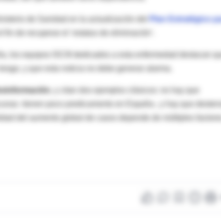
inisterio de Sanidad en la actualización del
Plan Estratégico p
l fin de recuperar el ‘estatus de eliminación’.
a, los equipos ISCIII dedicados a esta enfermedad destacan q
iesgo, y que esta noticia no debe generar alarma.
desinformación
, y citan dos ejemplos clásicos: no hay que
acunas -tienen poco predicamento en España-, y hay que desterr
lidad del aumento global de casos depende de múltiples factore