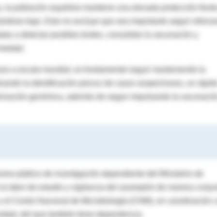
 la población española mantiene una elevada protección frente
rándose bajo. Esto no excluye que sea importante seguir reforz
as a detectar posibles brotes, consolidar la vacunación y
ermedad.
sos a escala mundial, es fundamental seguir manteniendo la
tizando la identificación precoz de casos sospechosos, un rápid
terización genómica, además de seguir impulsando la vacunació
anismo público de investigación dependiente del Ministerio de
la labor de estudio y vigilancia del sarampión de manera conju
y el Centro Nacional de Microbiología (CNM), en coordinación 
idad, del que también tiene dependencia.