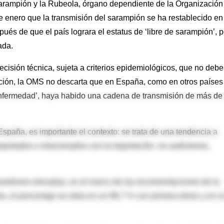
arampión y la Rubeola, órgano dependiente de la Organización
e enero que la transmisión del sarampión se ha restablecido en
s de que el país lograra el estatus de ‘libre de sarampión’, p
ada.
cisión técnica, sujeta a criterios epidemiológicos, que no debe
ción, la OMS no descarta que en España, como en otros países
 enfermedad’, haya habido una cadena de transmisión de más de
spaña, es importante el contexto: se trata de una tendencia a
portados o relacionados con la importación, no autóctonos,
ntienen elevadas, en el marco de las recomendaciones de la
s, el porcentaje se sitúa en un 96,7 % con primera dosis y en u