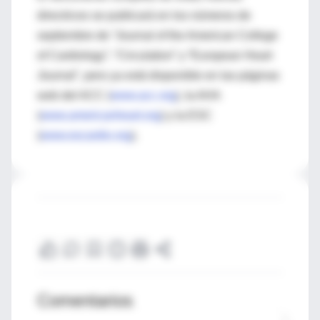
directrices se publicará en los números de
septiembre de “Journal of the American College
of Cardiology”, “Circulation” y “European Heart
Journal”, pero ya está disponible en las páginas
web del ACC (
www.acc.org
), la AHA
(
www.americanheart.org
) y la ESC
(
www.escardio.org
).
Comentarios