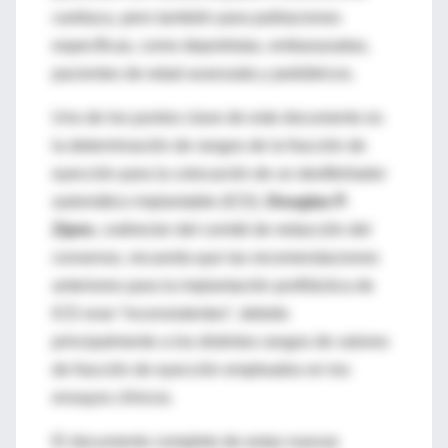
cardiaca, pero también para poblaciones
específicas, como deportistas, embarazadas,
pacientes de edad avanzada y pediátricos.
Uno de los puntos clave de este documento es
la determinación de rangos de la fracción de
eyección para la colocación de un desfibrilador
automático implantable (ICD).
Douglas P.
Zipes
, codirector del comité de redacción del
consenso, recuerda que las recomendaciones
anteriores para la implantación profiláctica de
ICD eran “inconsistentes”, debido
principalmente a los distintos rangos de valores
de fracción de eyección empleados en los
ensayos clínicos.
El documento completo de estas nuevas