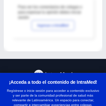
Para ver los comentarios de colegas o
para expresar tu opinión debes iniciar
sesión
Ingresar a IntraMed
¡Acceda a todo el contenido de IntraMed!
Centro de Ayuda
Regístrese o inicie sesión para acceder a contenido exclusivo
y ser parte de la comunidad profesional de salud más
relevante de Latinoamérica. Un espacio para conectar,
Términos y condiciones
compartir e intercambiar experiencias entre colegas.