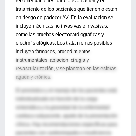
recomendaciones para la evaluación y el
tratamiento de los pacientes que tienen o están
en riesgo de padecer AV. En la evaluación se
incluyen técnicas no invasivas e invasivas,
como las pruebas electrocardiográficas y
electrofisiológicas. Los tratamientos posibles
incluyen fármacos, procedimientos
instrumentales, ablación, cirugía y
revascularización, y se plantean en las esferas
aguda y crónica.
El pronóstico y el manejo de los pacientes está
individualizado en función de la carga
sintomática y la gravedad de la enfermedad
cardiaca subyacente, aparte de la presentación
clínica. Hay recomendaciones específicas para
pacientes con cardiomiopatía o insuficiencia