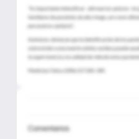
"Es importante intensificar –afirman los autores- lo
familiares de pacientes de alto riesgo, así como dif
personal no sanitario".
Asimismo, destacan que la identificación de los pará
sobrevivido a una muerte súbita cardíaca puede ayud
la supervivencia y la calidad de vida de estos paciente
Medicina Clínica 2006;127:281-285
Comentarios