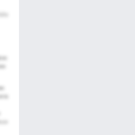
,2 y
icas
una
an
n la
 y a