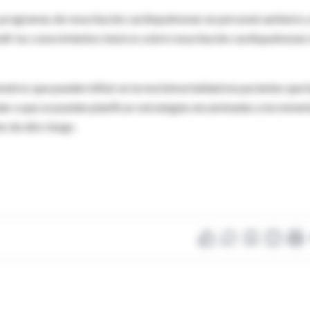
s programas de resucitación cardiopulmonar en personal sanitario y
undir los conocimientos básicos sobre resucitación cardiopulmonar
metros que pueden influir en la morbimortalidad en pacientes que 
ar a que se puedan planificar estrategias encaminadas a incremen
s de alto riesgo.