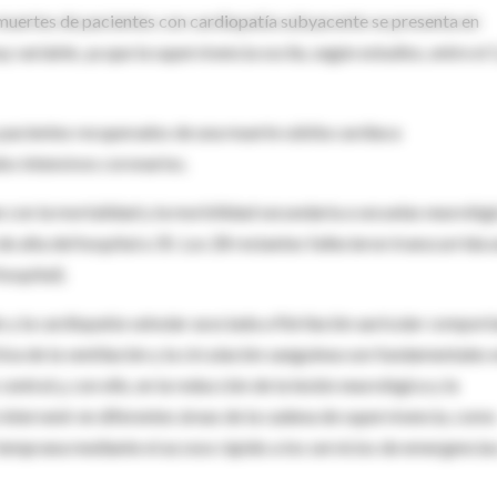
muertes de pacientes con cardiopatía subyacente se presenta en
variable, ya que la supervivencia oscila, según estudios, entre el 1
os pacientes recuperados de una muerte súbita cardíaca
os intensivos coronarios.
n con la mortalidad y la morbilidad secundaria a secuelas neurológ
e alta del hospital a 35. Los 28 restantes fallecieron transcurrida 
hospital).
 y la cardiopatía valvular asociada a fibrilación auricular comport
va de la ventilación y la circulación sanguínea son fundamentales e
ntral y, con ello, en la reducción de la lesión neurológica y la
o intervenir en diferentes áreas de la cadena de supervivencia, como
temprana mediante el acceso rápido a los servicios de emergencias