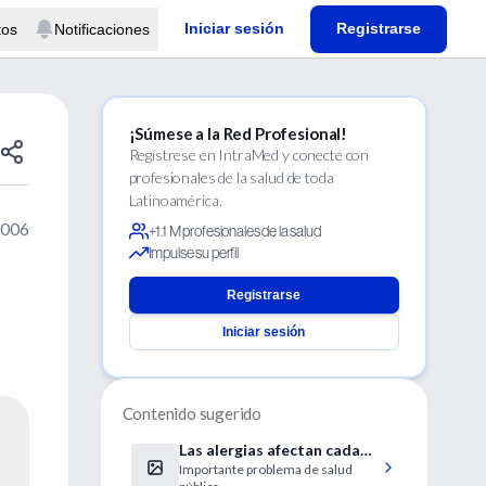
Iniciar sesión
Registrarse
tos
Notificaciones
¡Súmese a la Red Profesional!
Regístrese en IntraMed y conecte con
profesionales de la salud de toda
Latinoamérica.
2006
+1.1 M profesionales de la salud
Impulse su perfil
Registrarse
Iniciar sesión
Contenido sugerido
Las alergias afectan cada
Importante problema de salud
vez a más niños de todo el