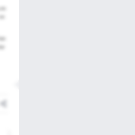
 en
 en
han
tar