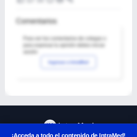
Comentarios
Para ver los comentarios de colegas o
para expresar tu opinión debes iniciar
sesión
Ingresar a IntraMed
¡Acceda a todo el contenido de IntraMed!