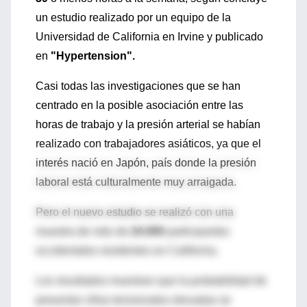
un estudio realizado por un equipo de la
Universidad de California en Irvine y publicado
en
"Hypertension".
Casi todas las investigaciones que se han
centrado en la posible asociación entre las
horas de trabajo y la presión arterial se habían
realizado con trabajadores asiáticos, ya que el
interés nació en Japón, país donde la presión
laboral está culturalmente muy arraigada.
Pero el nuevo estudio se realizó con una
muestra de más de
24.000
participantes
occidentales residentes en California.
Los resultados muestran que la probabilidad de
presentar cifras tensionales elevadas se