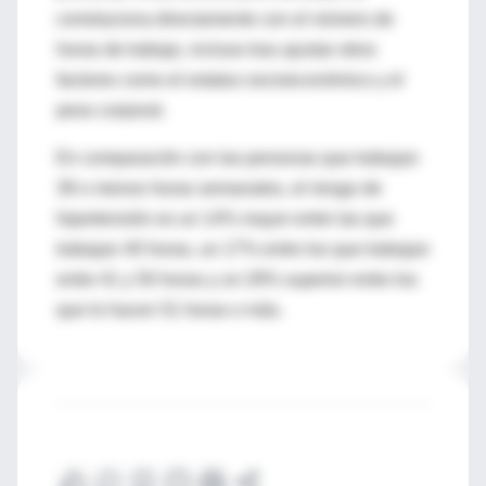
correlaciona directamente con el número de
horas de trabajo, incluso tras ajustar otros
factores como el estatus socioeconómico y el
peso corporal.
En comparación con las personas que trabajan
39 o menos horas semanales, el riesgo de
hipertensión es un 14% mayor entre las que
trabajan 40 horas, un 17% entre los que trabajan
entre 41 y 50 horas y un 29% superior entre los
que lo hacen 51 horas o más.