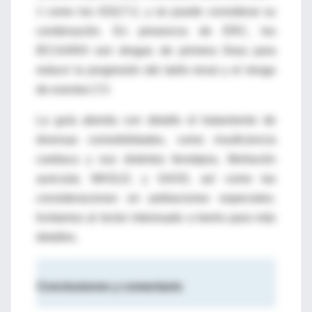
1 como los iSGLT-2, y se puede considerar su
combinación. En presencia de ERC, los
IECA/ARA son drogas de primera línea para
reducir la progresión del daño renal y el riesgo
de eventos CV.
La guía aborda con detalle el tratamiento de
diversas comorbilidades, como insuficiencia
cardiaca y sus distintos fenotipos, fibrilación
auricular, MASLD, y SAOS, así como las
consideraciones en poblaciones especiales.
Invitamos al lector interesado a leerla para más
detalles.
Conclusiones y comentario