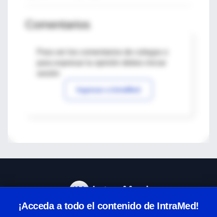
Comentarios
Para ver los comentarios de colegas o
para expresar tu opinión debes iniciar
sesión
Ingresar a IntraMed
¡Acceda a todo el contenido de IntraMed!
Centro de Ayuda