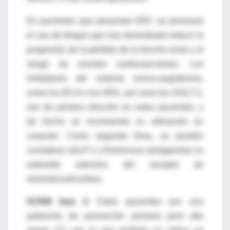
En pacientes que presentan ERC se priorizará
el uso de drogas que han demostrado reducir la
progresión de la pérdida de la función renal y el
riesgo de eventos cardiovasculares. Los
inhibidores del sistema renina-angiotesina,
como los iECA o los ARA, así como los iSGLT-2,
son de primera elección en estos pacientes, y
de hecho se recomienda su utilización en
conjunto. Como segunda línea, se pueden
considerar aGLP-1 y finerenona (antagonista no
esteroide selectivo del receptor de
mineralocorticoides).
SCRM fase 3:
Estos pacientes son una
población de prevención primaria pero alto