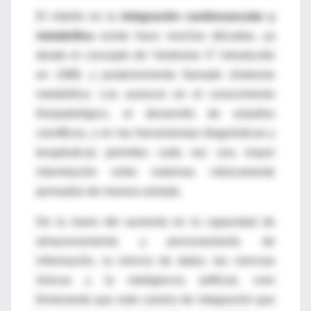
El interés en la
integración cardiovascular y
metabólica
existe hace muchas décadas, ya
desde el concepto de “síndrome X” introducido
en 1988, y posteriormente llamado síndrome
metabólico. Los avances en el conocimiento
fisiopatológico, el desarrollo de estudios
científicos, y en las herramientas diagnósticas y
terapéuticas permiten cada vez una mayor
interrelación entre sistemas clásicamente
pensados de manera aislada.
De la mano del aumento en la capacidad de
almacenamiento y procesamiento de
información, la ciencia de datos, las ciencias
ómicas y la inteligencia artificial, creo
firmemente que este camino de integración que