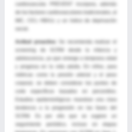
cardiovascular. PREVENT incorpora, además
de los factores cardiovasculares tradicionales, al
IMC, ClCr, HBA1c y un índice de deprivación
social.
Actitud proactiva:
Se recomienda realizar el
screening de SCRM desde la infancia y
adolescencia, ya que emerge a temprana edad
y progresa en la vida adulta. En niños, para
métricas como la presión arterial y el peso
corporal, se deben considerar los puntos de
corte específicos basados en percentilos.
Estudios epidemiológicos muestran una clara
tendencia a la progresión en las fases del
SCRM. Es por ello que se sugiere un
seguimiento periódico, incluso en etapas