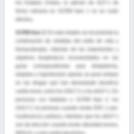
los Estados Unidos, la adición de GLP-1 de
forma rutinaria en SCRM fase 1 no es costo
efectiva.
SCRM fase 2:
En este estadio se recomienda la
combinación de medidas del estilo de vida y
farmacoterapia. Además de los tratamientos y
objetivos terapéuticos recomendados en las
guías correspondientes para dislipidemia,
diabetes o hipertensión arterial, se pone énfasis
en las drogas que han demostrado beneficio
cardio-renal, como los iSGLT-2 y los aGLP-1. En
personas con diabetes y SCRM fase 2, los
iSGLT-2 se priorizan cuando existe ERC o pre-
insuficiencia cardiaca, mientras que los aGLP-1
son de elección cuando existe obesidad severa,
MASLD, o mal control glucémico.