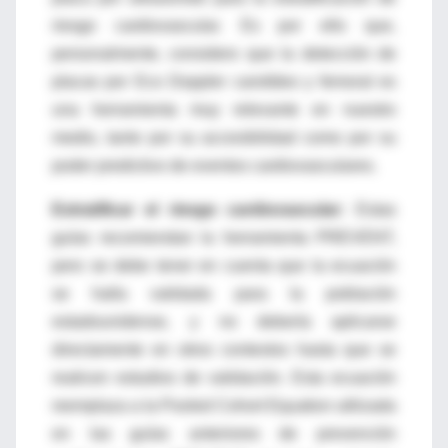
riesgo cardiovascular. Es por ello que,
personalmente, considero que la detección de
placas por Eco Doppler carotídeo y femoral es
una herramienta muy relevante en nuestro
medio, tanto por su accesibilidad como por su
poder predictivo de eventos cardiovasculares.
Estratificar el riesgo cardiovascular:
Estas
guías
recomiendan la herramienta PREVENT,
pero se debe tener en cuenta que la ecuación
se halla validada para la población
estadounidense, y no debería aplicarse
directamente en otros contextos hasta que se
realicen estudios de validación. Esta ecuación
reemplaza a la Pooled Cohort Equation utilizada
en las guías anteriores de prevención