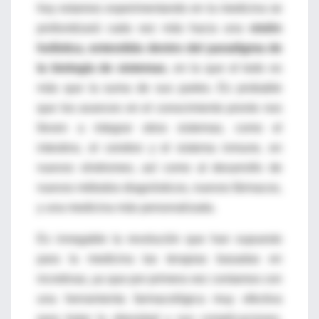
hoy estamos experimentando en la medicina se
profundizará cada vez más hacia una
visión
holística, entendida dentro del paradigma de
la biología de sistemas
, en la que el todo es
más que la suma de sus partes. Es probable
que los avances en el conocimiento pronto nos
lleven a integrar otros sistemas, como el
intestino, el cerebro y el sistema inmune, en
nuevos síndromes, así como al desarrollo de
nuevos métodos diagnósticos, nuevos fármacos,
y una medicina más personalizada.
Es innegable la revolución que han supuesto
para la medicina las terapias basadas en
incretinas, ya que por primera vez contamos con
una herramienta farmacológica muy efectiva
para tratar la obesidad y sus complicaciones,