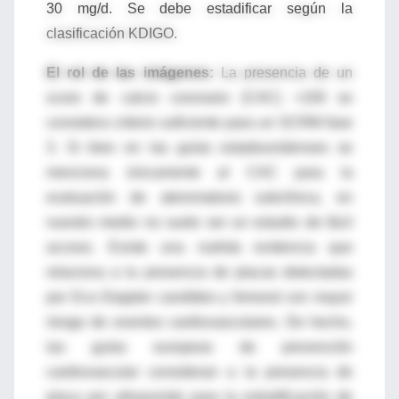
30 mg/d. Se debe estadificar según la
clasificación KDIGO.
El rol de las imágenes:
La presencia de
un
score de calcio coronario (CAC) >100 se
considera criterio suficiente para un SCRM fase
3. Si bien en las guías estadounidenses se
menciona únicamente al CAC para la
evaluación de ateromatosis subclínica, en
nuestro medio no suele ser un estudio de fácil
acceso. Existe una nutrida evidencia que
relaciona a la presencia de placas detectadas
por Eco Doppler carotídeo y femoral con mayor
riesgo de eventos cardiovasculares. De hecho,
las guías europeas de prevención
cardiovascular consideran a la presencia de
placa por ultrasonido para la estratificación de