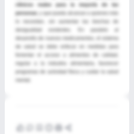
clínicos reales para la mayoría de las
personas
, y que pueda alcanzar a quienes más
lo necesitan, sin aumentar las brechas de
desigualdad existentes. En paralelo al
desarrollo de nuevos medicamentos, el sistema
de salud se debe enfocar en medidas para
fomentar el acceso a alimentos de calidad,
regular a la industria alimentaria, favorecer
programas de actividad física y cuidar la salud
mental.