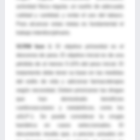
actividad física regular, un sueño de adecuada
calidad y cantidad, y evitar el uso del tabaco.
Para alcanzar estas metas es fundamental el
trabajo interdisciplinario.
SCRM fase 1:
El objetivo primordial es el
descenso de peso. El objetivo inicial es de una
pérdida de al menos 5-10% del peso inicial. El
tratamiento debe tener su base en las medidas
del estilo de vida y adicionar farmacoterapia
según necesidad. Deben priorizarse las drogas
que han demostrado beneficios
cardiovasculares y metabólicos, como los
aGLP-1. Se puede considerar la cirugía
bariátrica en casos seleccionados. El
documento resalta que, a precios actuales en