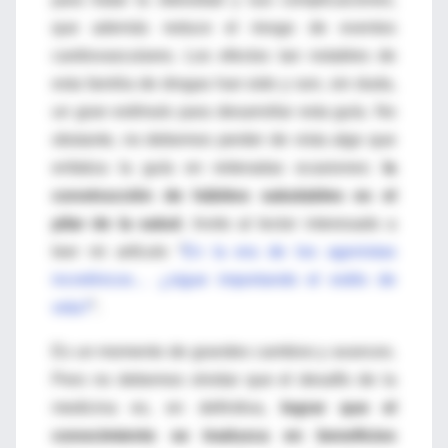
que además reduce el riesgo de eventos
cardiovasculares. Los efectos tan notables de
esta familia de drogas han sido y son, sin duda,
un gran estímulo para desarrollar esta guía. No
obstante, no debemos perder de vista algo que
enfatiza la guía en reiteradas ocasiones:
la
construcción de hábitos saludables es el
pilar de la salud.
Invito al lector interesado a
leer mi artículo “
En la era de los agonistas
incretínicos… ¿sigue importando el estilo de
vida?
”.
Es un momento de grandes cambios y avances.
Pero no debemos olvidar que el desafío de la
medicina es, en definitiva,
lograr que el
conocimiento se traduzca en beneficios