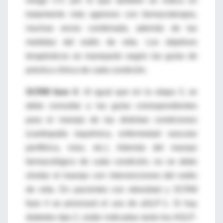
riesgo CV, por lo que también se indica un
tratamiento más agresivo con farmacoterapia,
muchas veces combinada, además de las
medidas del estilo de vida. Los objetivos
terapéuticos se manejarán según las guías de
práctica clínica de cada condición.
SCRM fase 4:
Al igual que en la etapa 3, se
debe consultar a las guías correspondientes
para el manejo de las distintas condiciones
(cardiopatía isquémica, enfermedad vascular
periférica, ictus, etc.). Además del manejo
farmacológico de cada condición, no se debe
olvidar el manejo con intervenciones del estilo
de vida. En pacientes con obesidad y SCRM
fase 4 se priorizará el uso de aGLP-1. Si hay
diabetes tipo 2, están indicadas tanto los AGLP-