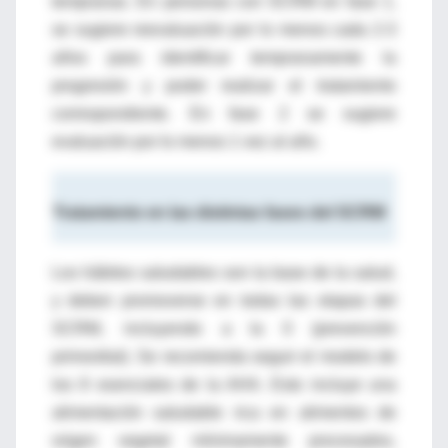
tempranas. En personas con SCRM en fase 1,
se sugiere reevaluación por lo menos cada 2-3
años para identificar tempranamente la
progresión y poder realizar el tratamiento
correspondiente. En fase 2 se sugiere
evaluación por lo menos 1 vez al año.
Tratamiento en las distintas fases del SCRM
Los hábitos saludables son la base de la salud,
y deben promoverse en todas las etapas del
SCRM, incluyendo a la 0 (prevención
primordial). Se recomienda seguir el modelo de
los 8 esenciales de la AHA. Esto incluye una
alimentación saludable rica en alimentos de
origen vegetal mínimamente procesados,