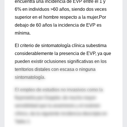
encuentra una incidencia de EVP entre el 1 y
6% en individuos >60 años, siendo dos veces
superior en el hombre respecto a la mujer.Por
debajo de 60 años la incidencia de EVP es
mínima.
El criterio de sintomatología clínica subestima
considerablemente la presencia de EVP, ya que
pueden existir oclusiones significativas en los
territorios distales con escasa o ninguna
sintomatología.
El empleo de estudios no invasivos como la
flujometría por Doppler, de mucho mayor
sensiblidad que la anamnesis y el exámen
clínico, da la siguiente incidencia descripta en
Tabla 1: