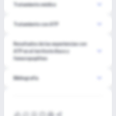
Tratamiento médico
Tratamiento con ATP
Resultados de las experiencias con
ATP en el territorio ilíaco y
femoropoplíteo
Bibliografía