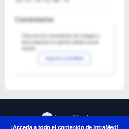
Comentarios
Para ver los comentarios de colegas o
para expresar tu opinión debes iniciar
sesión
Ingresar a IntraMed
¡Acceda a todo el contenido de IntraMed!