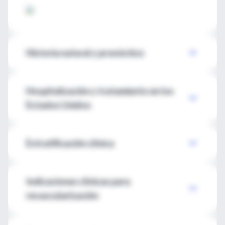
Historia natural y pronóstico
Hospitalización y tratamiento en los
Estados Unidos
Estratificación clínica
Indicaciones clínicas para
revascularización