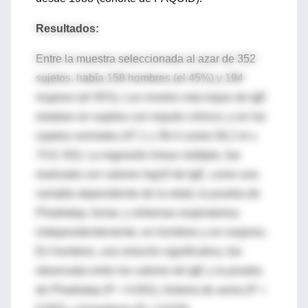
Resultados:
Entre la muestra seleccionada al azar de 352
sujetos, había 158 hombres (el 45%) y 194
mujeres (el 55%). Los niveles más bajos de IgE
estaban en sujetos con esputo crónico; y en los
sujetos normales (47.1 ± 56.4 contra 56.2 el ±
73.9, NS). La regresión linear múltiple, fue
realizada con valores log10 de IgE, como una
variable dependiente de la edad, la prueba de
Phadiatop, fumar, y síntomas respiratorios
independientemente, en hombres y en mujeres.
En hombres, una relación significativa, fue
observada entre los valores de IgE y la prueba
de Phadiatop (P < 0.001), historia de asma (P =