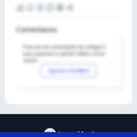
Comentarios
Para ver los comentarios de colegas o
para expresar tu opinión debes iniciar
sesión
Ingresar a IntraMed