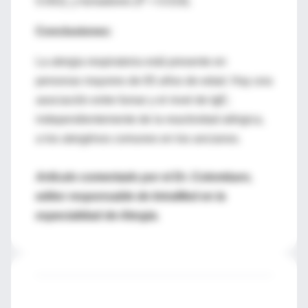
0.002), y fumadores (P = 0.019).
Conclusiones:
La alergia respiratoria está presente en
personas mayores de 65 años de edad. Hay una
asociación entre fumar y el nivel de IgE;
independientemente de la reactividad alérgica,
a los alergénos comunes en los ancianos.
Artículo comentado por el Dr. Colombaro,
editor responsable de IntraMed en la
especialidad de Alergia.