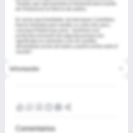
Temple, que representaba el deslumbrante mundo
de Hollywood, la fábrica de sueños.
En varias oportunidades, las hermanas Castellano
fueron tentadas para vender su colección, pero,
concluye Mabel muy seria,
"sentimos una
profunda sensación de angustia porque eso
significaba no volverlas a ver. En cambio,
donándolas serían de todos y podría verlas todo el
mundo".
Información
Comentarios