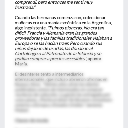
comprendí, pero entonces me sentí muy
frustrada."
Cuando las hermanas comenzaron, coleccionar
muñecas era una manía excéntrica en la Argentina,
algo inexistente.
"Fuimos pioneras. No era tan
difícil, Francia y Alemania eran las grandes
proveedoras y las familias tradicionales viajaban a
Europa o se las hacían traer. Pero cuando sus
niños dejaban de usarlas, las donaban al
Cottolengo o al Patronato de la Infancia y se
podían comprar a precios accesibles",
apunta
María.
El desinterés tentó a intermediarios
internacionales, que incluso abrieron oficinas en
Buenos Aires.
"Veinte años atrás los diarios
publicaban avisos de interesados en comprar
muñecas de colección. La gente las entregaba por
unos pesos. ¡Partía el alma! Se llevaron containers
enteros a Europa y Estados Unidos"
, lamenta
Mabel.
Clases de moda