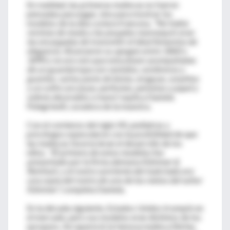
En realidad, las primeras muñecas no fueron
pensadas para jugar, sino para mostrar los
modelos de la alta costura francesa.
"No había
revistas de moda y las poupées mannequin eran
las encargadas de transmitir el ideal femenino de
elegancia. Alcanzaron su apogeo entre 1860 y
1890 y no era raro que estuviesen acompañadas
de un guardarropa con vestidos, sombreros y
guantes, varios pares de botas, enaguas, corpiños
y un cofre con joyas, perfumes, peinetas y papel y
sobres decorados a mano",
explica Daniela
Pelegrinelli, curadora de la muestra.
Con el comienzo del siglo XX, pediatras y
psicólogos especularon con la posibilidad de que
las muñecas favorecieran el desarrollo de los
niños.
"El primero de estos modelos fue
presentado por la firma alemana Kämmer &
Reinhart, y el rostro sonriente del malcriado era
una copia del rostro de uno de los nietos del señor
Kämmer",
completa Daniela.
En la década siguiente, Estados Unidos irrumpió en
el mercado, pero sus modelos eran distintos de los
europeos. Así apareció la famosa muñeca Shirley