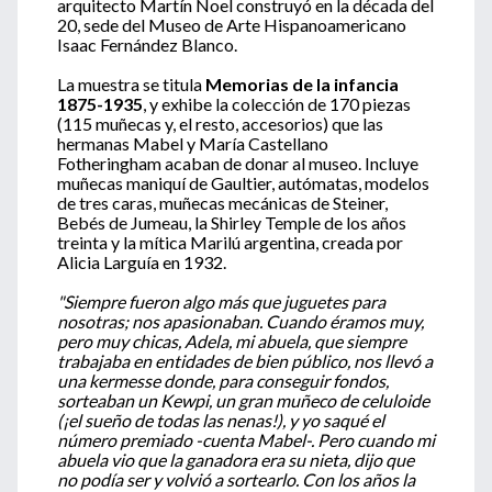
arquitecto Martín Noel construyó en la década del
20, sede del Museo de Arte Hispanoamericano
Isaac Fernández Blanco.
La muestra se titula
Memorias de la infancia
1875-1935
, y exhibe la colección de 170 piezas
(115 muñecas y, el resto, accesorios) que las
hermanas Mabel y María Castellano
Fotheringham acaban de donar al museo. Incluye
muñecas maniquí de Gaultier, autómatas, modelos
de tres caras, muñecas mecánicas de Steiner,
Bebés de Jumeau, la Shirley Temple de los años
treinta y la mítica Marilú argentina, creada por
Alicia Larguía en 1932.
"Siempre fueron algo más que juguetes para
nosotras; nos apasionaban. Cuando éramos muy,
pero muy chicas, Adela, mi abuela, que siempre
trabajaba en entidades de bien público, nos llevó a
una kermesse donde, para conseguir fondos,
sorteaban un Kewpi, un gran muñeco de celuloide
(¡el sueño de todas las nenas!), y yo saqué el
número premiado -cuenta Mabel-. Pero cuando mi
abuela vio que la ganadora era su nieta, dijo que
no podía ser y volvió a sortearlo. Con los años la