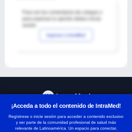
Para ver los comentarios de colegas o
para expresar tu opinión debes iniciar
sesión
Ingresar a IntraMed
¡Acceda a todo el contenido de IntraMed!
Centro de Ayuda
Regístrese o inicie sesión para acceder a contenido exclusivo
y ser parte de la comunidad profesional de salud más
relevante de Latinoamérica. Un espacio para conectar,
Términos y condiciones