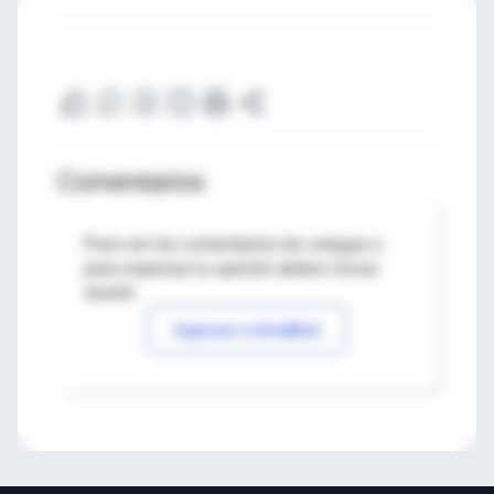
Comentarios
Para ver los comentarios de colegas o
para expresar tu opinión debes iniciar
sesión
Ingresar a IntraMed