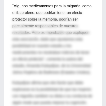
"Algunos medicamentos para la migraña, como
el ibuprofeno, que podrían tener un efecto
protector sobre la memoria, podrían ser
parcialmente responsables de nuestros
resultados. Pero es improbable que expliquen
esta asociación, dado que ajustamos esta
posibilidad en nuestro estudio y los
medicamentos no mostraban indicios de tener
un efecto protector", comenta la autora del
estudio, Amanda Kalaydjian, de la Universidad
Johns Hopkins de Baltimore (Estados Unidos).
Kalaydjian afirma que otro factor que debe
explorarse es la posibilidad de que las mujeres
con migraña cambien su dieta o su conducta de
algún modo que pueda mejorar la cognición.