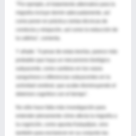
"Por ejemplo, el tratamiento alternativo para la
migraña incluye dormir adecuadamente, así
como poner en práctica ciertas técnicas de
conducta y relajación, así como la reducción de
la cafeína", comenta.
Y añade: "A pesar de estas teorías, parece más
probable que haya un mecanismo biológico
subyacente, como cambios en los vasos
sanguíneos o diferencias subyacentes en la
actividad cerebral, que acabe disminuyendo el
deterioro cognitivo con el tiempo".
No sólo hace falta más investigación para
entender plenamente cómo afecta la migraña a
la cognición, como apunta Kalaydjian, sino
también para esclarecer en su conjunto las