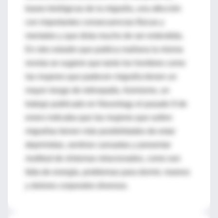
bases biológicas de la migraña, una afección
con importantes consecuencias físicas y
mentales y que dista mucho de ser entendida.
En otro estudio que publica mañana la misma
revista se sugiere que tanto los hombres como
las mujeres que padecen migraña tienen un
mayor riesgo de retinopatía. Asimismo, un
trabajo publicado en Neurology el pasado 9 de
enero indicaba que las mujeres que sufren
migrañas tienen más posibilidades de estar
deprimidas, sentirse cansadas y presentar
multitud de síntomas relacionados, como son
falta de energía, problemas para dormir, mareos
y dolores corporales diversos.