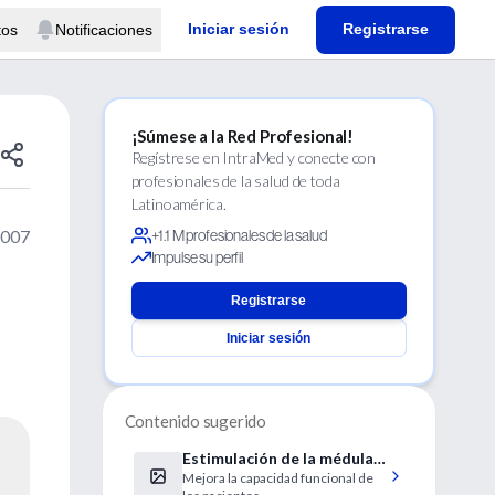
Iniciar sesión
Registrarse
tos
Notificaciones
¡Súmese a la Red Profesional!
Regístrese en IntraMed y conecte con
profesionales de la salud de toda
Latinoamérica.
2007
+1.1 M profesionales de la salud
Impulse su perfil
Registrarse
Iniciar sesión
Contenido sugerido
Estimulación de la médula
Mejora la capacidad funcional de
espinal para la angina grave