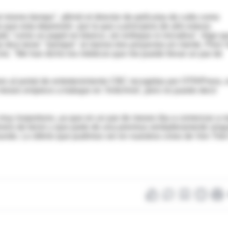
 mismo tiempo", afirmó el director de películas de culto como
a que esta depresión -por la que a principios de año estuvo
do "como un papel en blanco, sin enfoque ni iniciativa". Algo q
ue dice tener "siempre" al menos tres proyectos en mente. Pero 
ine. "Me han dicho los médicos que me puede llevar un par de
nes al portal de entretenimiento CBC recogidas por OTR/Press, 
eses empiece a trabajar en 'Antichrist', pero no puedo decir
 muy inoportuno, ya que en un par de meses iba a comenzar a r
género de terror y que parte de una premisa verdaderamente sing
mundo. Lo último que pudimos ver en nuestros cines de Von Trier