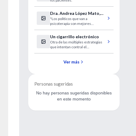
los pacientes.
Dra. Andrea López Mato,
"Los políticos que van a
entrevista
psicoterapia son mejores
personas"
Un cigarrillo electrónico
Otra de las múltiples estrategias
que intentan contral el
tabaquismo.
Ver más
Personas sugeridas
No hay personas sugeridas disponibles
en este momento