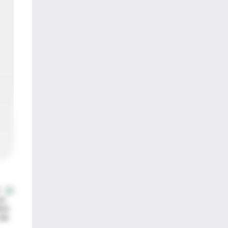
su
ños
 de