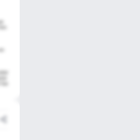
ue
Von
en
odar
ular
 fue