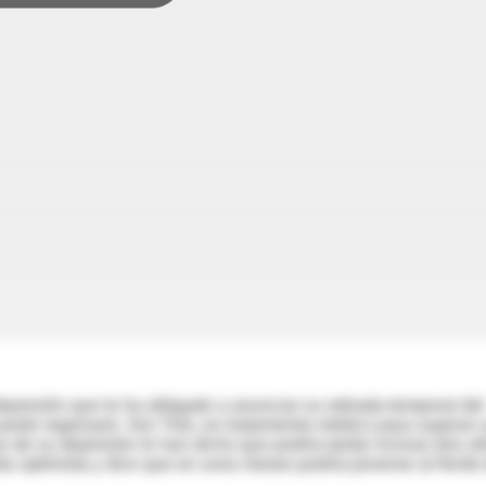
epresión que le ha obligado a anunciar su retirada temporal del
ndo regresará. Von Trier, en tratamiento médico para superar 
 de su depresión le han dicho que podría tardar incluso dos a
ás optimista y dice que en unos meses podría ponerse al frente