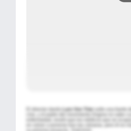
El director danés
Lars Von Trier
sufre una fuerte d
cine, y el padre del movimiento Dogma no sabe cua
enfermedad, reveló que los médicos que se ocupan
en volver a ponerse tras las cámaras, pero él es m
su próximo proyecto, 'Antichrist'.