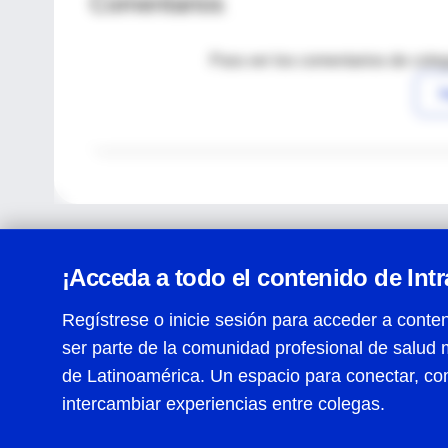
Comentarios
Para ver los comentarios de coleg
I
¡Acceda a todo el contenido de Int
Regístrese o inicie sesión para acceder a conten
ser parte de la comunidad profesional de salud 
Centro de Ayuda
de Latinoamérica. Un espacio para conectar, co
Términos y condiciones
| Políticas de privacidad
| Todos
intercambiar experiencias entre colegas.