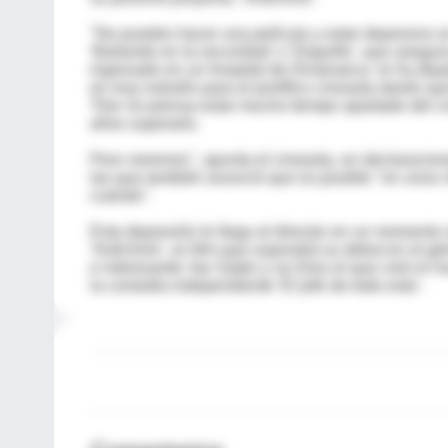
"No puedes hacer una película y estar depresivo al
'Bailando en la oscuridad' o 'Dogville', que asegur
ingresado en un hospital de Dinamarca- le ha deja
es muy extraño para el prolífico cineasta danés q
Trier no piensa estar mucho tiempo apartado del c
años superarlo.
Pero veremos", apunta el cineasta, en declaracio
las que también anunció que es posible "en unos m
cuándo".
Esta depresión le llega al director en un momento
'Antichrist', un film que supondrá su debut en el 
e interesante: fue Satán y no Dios el que creó el 
la comedia independiente 'El jefe de todo esto'.