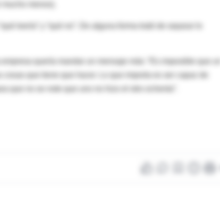
ni mucho menos).
“qué leería” y “qué no”. De alguna forma trató de separar lo
la empresa quería mandar un mensaje más: “Es imposible que u
s cosas que tiene que hacer. Lo que importa es ser capaz de
ara que no se note que uno no hizo el otro ochenta”.