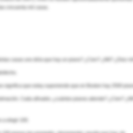
as cincuenta mil casas.
uántas casas uno diría que hay un piano? ¿Cien? ¿Mil? ¿Diez mi
isfecho.
o significa que estoy suponiendo que en Boston hay 2500 pian
estimación. Cada afinador, ¿cuántos pianos atiende? ¿Cien? ¿Mi
 a elegir 100.