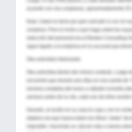
Luego, si hay 2500 pianos, y cada afinador atiend
acuerdo con mis conjeturas, aproximadamente 25 
Nota: Usted no tiene por qué coincidir ni con mi 
conjetura. Pero lo invito a que haga usted las suya
selección del personal era el Boston Consulting 
sigue ligado a la empresa en la sucursal que tiene
Otra anécdota interesante
Otra anécdota dentro del mismo contexto. Luego de
encuentro que duraría seis días en una suerte de 
semana completa (de lunes a sábado incluido) aten
semana antes de la cita, cada uno de ellos recibió 
Gerardo, al recibir en su casa la caja y ver el con
objetivo era que leyera todos los libros “antes” d
imposible. Haciendo un cálculo más o menos eleme