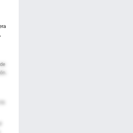
era
,
 de
ión.
 lo
l