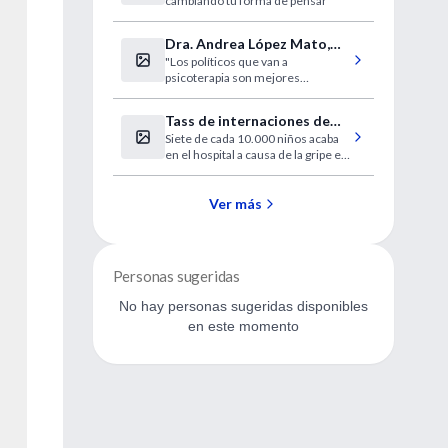
cambiando tu forma de pensar
Dra. Andrea López Mato,
"Los políticos que van a
entrevista
psicoterapia son mejores
personas"
Tass de internaciones de
Siete de cada 10.000 niños acaba
niños por gripe en USA
en el hospital a causa de la gripe en
Estados Unidos.
Ver más
Personas sugeridas
No hay personas sugeridas disponibles
en este momento