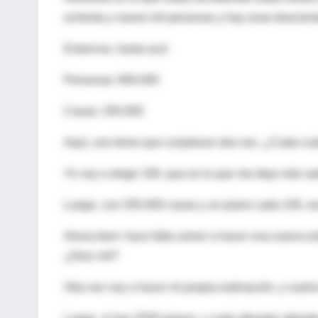
ochenta y nueve mil personas y hay unas doscient
Entonces, hasta acá:
Personas: 600.000
Casas: 250.000
Aquí, uno tiene que conjeturar otra vez. ¿Cada c
Yo voy a elegir 100, que es lo que me deja más sat
Luego, con 250.000 casas y un piano cada 100, es
Ahora bien: hace falta volver a hacer una nueva 
¿Diez mil?
Otra vez voy a hacer mi propia estimación, y vuelvo