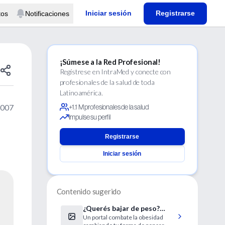
Iniciar sesión
Registrarse
tos
Notificaciones
¡Súmese a la Red Profesional!
Regístrese en IntraMed y conecte con
profesionales de la salud de toda
Latinoamérica.
2007
+1.1 M profesionales de la salud
Impulse su perfil
Registrarse
Iniciar sesión
Contenido sugerido
¿Querés bajar de peso?
Un portal combate la obesidad
Consulta en la web