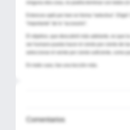
ninguna otra cosa, no podría terminar con todos (
Entonces optó por leer en forma “selectiva”. Eligió 
“importante” de lo “accesorio”.
El objetivo, que descubrió más adelante, es que 
ser humano pueda hacer el ciento por ciento de la
seleccionar el veinte por ciento suficiente, como p
En todo caso, fue una lección más.
Comentarios