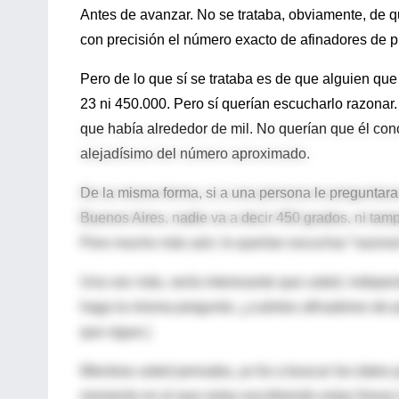
Antes de avanzar. No se trataba, obviamente, de q
con precisión el número exacto de afinadores de 
Pero de lo que sí se trataba es de que alguien que
23 ni 450.000. Pero sí querían escucharlo razonar
que había alrededor de mil. No querían que él con
alejadísimo del número aproximado.
De la misma forma, si a una persona le preguntara
Buenos Aires, nadie va a decir 450 grados, ni tam
Pero mucho más aún: lo querían escuchar “razonar
Una vez más, sería interesante que usted, indepen
haga la misma pregunta: ¿cuántos afinadores de p
que sigue.)
Mientras usted pensaba, yo fui a buscar los datos p
momento en el que estoy escribiendo estas línea