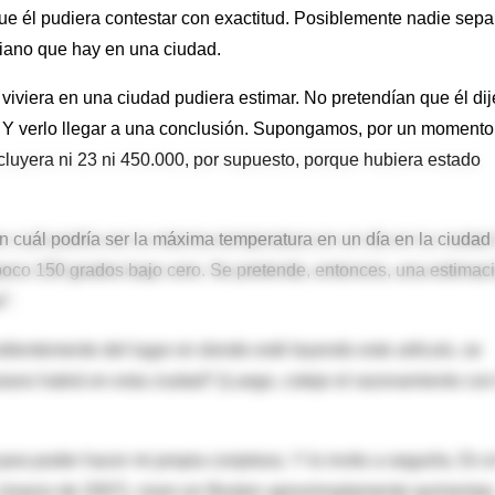
ue él pudiera contestar con exactitud. Posiblemente nadie sepa
piano que hay en una ciudad.
 viviera en una ciudad pudiera estimar. No pretendían que él dij
. Y verlo llegar a una conclusión. Supongamos, por un momento
cluyera ni 23 ni 450.000, por supuesto, porque hubiera estado
n cuál podría ser la máxima temperatura en un día en la ciudad
poco 150 grados bajo cero. Se pretende, entonces, una estimac
”.
dientemente del lugar en donde esté leyendo este artículo, se
iano habrá en esta ciudad? (Luego, coteje el razonamiento con
ara poder hacer mi propia conjetura. Y lo invito a seguirla. En e
s (marzo de 2007), viven en Boston aproximadamente quinientas