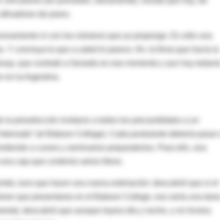
e 100 pianos (en promedio, obviamente), resulta que hay, de
afinadores de piano.
razonamiento ni con los números que yo propongo. Es sólo una
s. Y concluya lo que a usted le parece. Ah, la firma que hacía la
Group, que contrató a Gerardo en ese momento y aun hoy todaví
n en la Argentina.
 la preselección invitaron a todos los precandidatos a un
“internado” (el Babson College). Cada postulante debería pasar
diendo a cursos y seminarios preparatorios. Para ello, una
una caja que contenía varios libros.
tenido, tuvo que hacer una nueva estimación: descubrió que si el
e tener que presentarse en el Babson College, eso sería una tare
ntal, descubrió que aunque leyera día y noche, y no hiciera