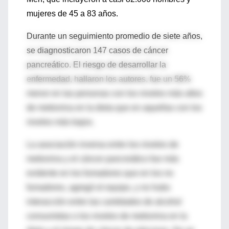
mujeres de 45 a 83 años.
Durante un seguimiento promedio de siete años,
se diagnosticaron 147 casos de cáncer
pancreático. El riesgo de desarrollar la
enfermedad, hallaron los autores, fue un 56%
menor en las personas con los niveles más altos
de metionina en la dieta que en aquellas con los
niveles más bajos.
La asociación inversa entre los niveles de
metionina y el cáncer pancreático fue más
evidente en los fumadores que en los no
fumadores, agregó el equipo, y no hubo
interacción entre las cantidades de alcohol
consumidas o los niveles de metionina en la