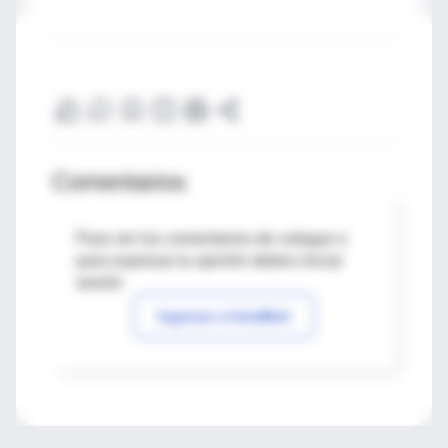
Comentarios
Para ver los comentarios de colegas o
para expresar tu opinión debes iniciar
sesión
Ingresar a IntraMed