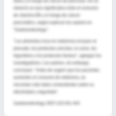
dieta y el riesgo de cáncer de páncreas. No se
observó un lazo significativo entre el consumo
de vitamina B6 y el riesgo de cáncer
pancreático, según explican los autores en
“Gastroenterology”.
"Los alimentos ricos en metionina incluyen al
pescado, los productos avícolas, la carne, las
legumbres y los productos lácteos", agregan los
investigadores. Los autores, sin embargo,
concluyen: "Antes de sugerir que los pacientes
aumenten el consumo de metionina, se
necesitan más datos contundentes sobre su
efectividad y seguridad".
Gastroenterology 2007;132:441-443