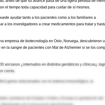
idad, antes de que su avance pasa de una ligera pérdida de mem
con el tiempo toda capacidad para cuidar de sí mismos.
uede ayudar tanto a los pacientes como a los familiares a
dar a los investigadores a crear medicamentos para tratar y hast
na empresa de biotecnología en Oslo, Noruega, descubrieron 
 en la sangre de pacientes con Mal de Alzheimer si se los com
 ancianos ¿internados en distintos geriátricos y clínicas¿ log
or ciento.
ificó genes relacionados con el sistema inmunológico, la
idades sanitarias de Estados Unidos y Europa la aprobación del
n Washington de la Asociación del Alzheimer.