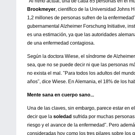
"Al ritmo actual, una de cada 85 personas en el m
Brookmeyer
, científico de la Universidad Johns 
1,2 millones de personas sufren de la enfermedad
gubernamental Alzheimer Forschung Initiative, inst
es una estimación, ya que las autoridades alemanas
de una enfermedad contagiosa.
Según la doctora Wiese, el síndrome de Alzheimer B
sea, que no se puede decir ni que las personas má
no exista el mal. "Para todos los adultos del mundo
años", dice Wiese. En Alemania, el 18% de los ha
Mente sana en cuerpo sano...
Una de las claves, sin embargo, parece estar en el
decir que la
soledad
sufrida por muchas personas d
riesgo y el avance de la enfermedad". Pero además d
consideradas hoy como los tres pilares sobre los 