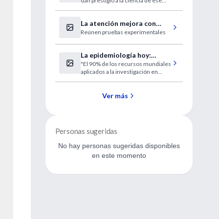
dan prestigio a la ciencia de ese
país.
La atención mejora con
Reúnen pruebas experimentales
meditación
La epidemiología hoy:
"El 90% de los recursos mundiales
entrevista a la Dra. Zulma
aplicados a la investigación en
Ortiz.
salud se destina a problemas no
prioritarios"
Ver más
Personas sugeridas
No hay personas sugeridas disponibles
en este momento