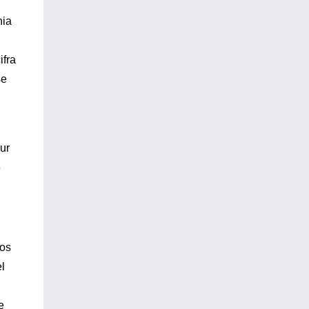
nia
ifra
se
ur
5
mos
l
e