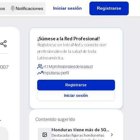
Iniciar sesión
Registrarse
tos
Notificaciones
¡Súmese a la Red Profesional!
Regístrese en IntraMed y conecte con
profesionales de la salud de toda
Latinoamérica.
2007
+1.1 M profesionales de la salud
Impulse su perfil
Registrarse
Iniciar sesión
.
Contenido sugerido
Honduras tiene más de 500
Destacadas figuras hondureñas
científicos