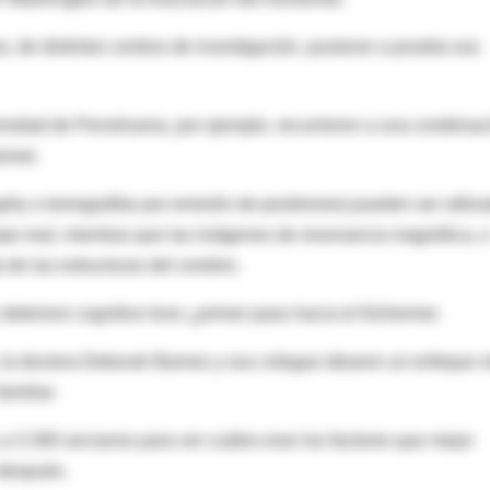
, de distintos centros de investigación, pusieron a prueba sus
rsidad de Pensilvania, por ejemplo, recurrieron a una combinac
imer.
phy o tomografías por emisión de positrones) pueden ser utiliz
empo real, mientras que las imágenes de resonancia magnética, 
de las estructuras del cerebro.
deterioro cognitivo leve ¿primer paso hacia el Alzheimer.
o, la doctora Deborah Barnes y sus colegas idearon un enfoque 
amiliar.
 a 3.300 ancianos para ver cuáles eran los factores que mejor
 después.