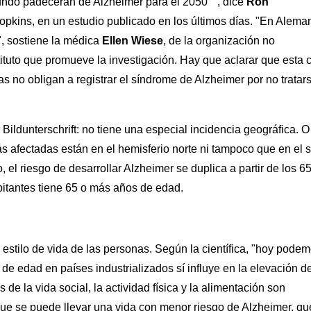
undo padecerán de Alzheimer para el 2050 " , dice
Ron
Hopkins, en un estudio publicado en los últimos días. "En Alema
", sostiene la médica
Ellen Wiese
, de la organización no
ituto que promueve la investigación. Hay que aclarar que esta c
 no obligan a registrar el síndrome de Alzheimer por no tratar
ildunterschrift: no tiene una especial incidencia geográfica. O
s afectadas están en el hemisferio norte ni tampoco que en el s
, el riesgo de desarrollar Alzheimer se duplica a partir de los 6
bitantes tiene 65 o más años de edad.
 estilo de vida de las personas. Según la científica, "hoy pode
e edad en países industrializados sí influye en la elevación de
e la vida social, la actividad física y la alimentación son
que se puede llevar una vida con menor riesgo de Alzheimer, qu