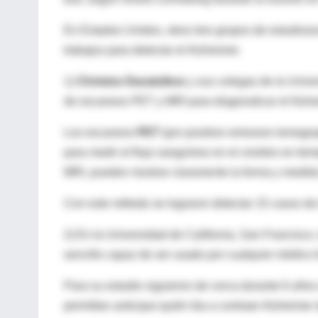
En Estados Unidos, otros tres grupos de estudiosos
trabajos para detectar el Alzheimer.
1)
Christos Davatzikos
y sus colegas de la Unive
de escaneos PET y MRI para diagnosticar el Alzhe
Los escaneos
PET
(por positron emission tomogra
para medir el flujo sanguíneo en el cerebro en ti
MRI, pueden mostrar claramente la forma y medida 
Con este método se lograron detectar 15 casos de 
2) En la Universidad de California, San Francisc
sencillo capaz de ser usado por cualquier médico f
Para su estudio siguieron de cerca durante 6 años
permitían anticipar quién iba a contraer Alzheimer