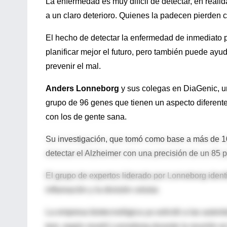
La enfermedad es muy difícil de detectar, en real
a un claro deterioro. Quienes la padecen pierden 
El hecho de detectar la enfermedad de inmediato p
planificar mejor el futuro, pero también puede ayu
prevenir el mal.
Anders Lonneborg
y sus colegas en DiaGenic, u
grupo de 96 genes que tienen un aspecto diferente
con los de gente sana.
Su investigación, que tomó como base a más de 100
detectar el Alzheimer con una precisión de un 85 p
El grupo de expertos liderado por Lonneborg ident
inflamación y la división celular.
La empresa biotecnológica ya solicitó a las autor
test, según reveló Lonneborg durante la reunión e