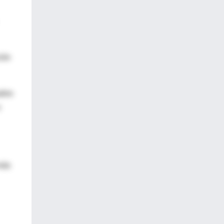
ión
ados
o
más