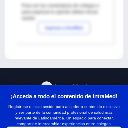
Para ver los comentarios de colegas o
para expresar tu opinión debes iniciar
sesión
Ingresar a IntraMed
¡Acceda a todo el contenido de IntraMed!
Centro de Ayuda
Regístrese o inicie sesión para acceder a contenido exclusivo
y ser parte de la comunidad profesional de salud más
relevante de Latinoamérica. Un espacio para conectar,
Términos y condiciones
compartir e intercambiar experiencias entre colegas.
| Políticas de privacidad