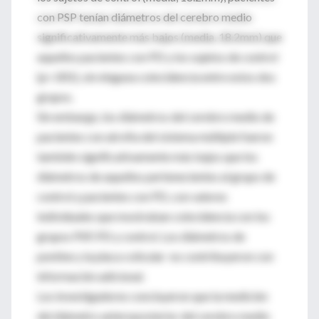
con PSP tenían diámetros del cerebro medio
significativamente más bajos (media, 18.2mm) que
aquellos pacientes con PD y los sujetos de control
(p<.001), sin ninguna coincidencia entre estos dos
grupos.
Sin embargo, los diámetros del cerebro medio de
pacientes con atrofia del sistema múltiple fueron
también significativamente más bajos que los
diámetros de aquellos pertenecientes al grupo de
control y pacientes con PD, con valores
individuales que mostraban coincidencia con los
grupos PSP, PD y control. Los diámetros de
pontine y la placa colicular no contribuyeron con
información adicional.
Los investigadores concluyeron que la medición
del diámetro anteroposterior del cerebro medio