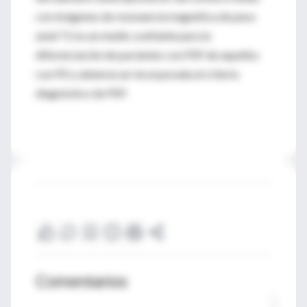
con imágenes de resonancia magnética de peso
axial T2 es un medio confiable para la
diferenciación de pacientes con PSP de aquellos
con PD y debería ser incorporada al criterio
diagnóstico de PSP.
Comentarios